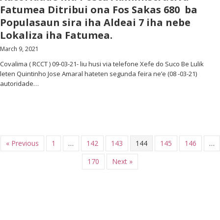
Fatumea Ditribui ona Fos Sakas 680 ba
Populasaun sira iha Aldeai 7 iha nebe
Lokaliza iha Fatumea.
March 9, 2021
Covalima ( RCCT ) 09-03-21- liu husi via telefone Xefe do Suco Be Lulik
leten Quintinho Jose Amaral hateten segunda feira ne’e (08 -03-21)
autoridade…
« Previous
1
…
142
143
144
145
146
…
170
Next »