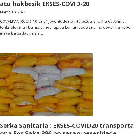
atu hakbesik EKSES-COVID-20
March 10, 2021
COVALIMA (RCCT)- 10-03-21 Joventude no intelectual sira iha Covalima,
tenki lolo liman ba malu, hodi ajuda komunidade sira iha Covalima nebe
maka ba dadaun ne’e…
Serka Sanitaria : EKSES-COVID20 transporta
ona Fos Saka 386 no sasan nesesidade