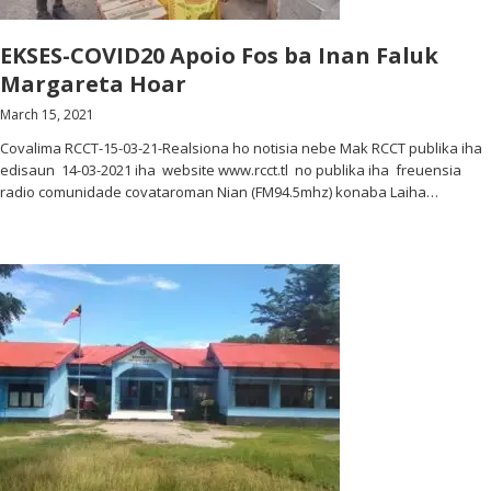
EKSES-COVID20 Apoio Fos ba Inan Faluk
Margareta Hoar
March 15, 2021
Covalima RCCT-15-03-21-Realsiona ho notisia nebe Mak RCCT publika iha
edisaun 14-03-2021 iha website www.rcct.tl no publika iha freuensia
radio comunidade covataroman Nian (FM94.5mhz) konaba Laiha…