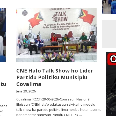
CNE Halo Talk Show ho Lider
Partidu Politiku Munisipiu
ntu
Covalima
June 29, 2026
Covalima (RCCT) 29-06-2026-Comisaun Nasionál
Eleisaun (CNE) hala’o edukasaun sívika ho modelu
idade
talk show ba partidu polítiku lima ne’ebe hetan asentu
’o
parlamentar hanesan Partidu CNRT, PD,…