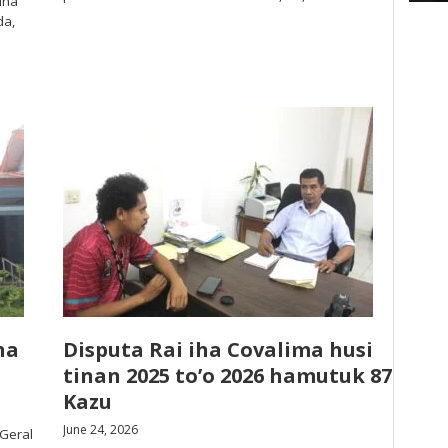
 iha
da,
ha
Disputa Rai iha Covalima husi
tinan 2025 to’o 2026 hamutuk 87
Kazu
June 24, 2026
 Geral