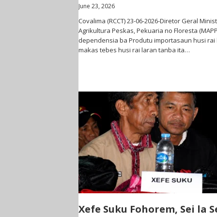
June 23, 2026
Covalima (RCCT) 23-06-2026-Diretor Geral Minist
Agrikultura Peskas, Pekuaria no Floresta (MAPP
dependensia ba Produtu importasaun husi rai l
makas tebes husi rai laran tanba ita…
Xefe Suku Fohorem, Sei la S