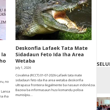
Deskonfia Lafaek Tata Mate
 la
Sidadaun Feto Ida Iha Area
 ho
Wetaba
SELU
July 1, 2026
Covalima (RCCT) 01-07-2026-Lafaek tata mate
sidadaun feto ida iha area wetaba deskonfia
ru, no
ultrapasa fronteira ilegalmente ba nasaun indonézia.
Bazeia ba informasaun husi komandu polísia
” Lansa
munisípiu…
ia iha