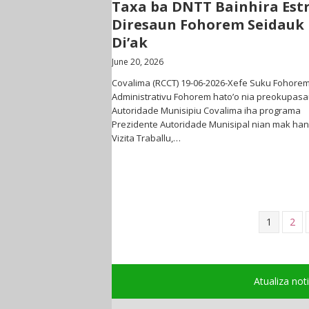
Taxa ba DNTT Bainhira Est
Diresaun Fohorem Seidauk
Di’ak
June 20, 2026
Covalima (RCCT) 19-06-2026-Xefe Suku Fohorem
Administrativu Fohorem hato’o nia preokupas
Autoridade Munisipiu Covalima iha programa
Prezidente Autoridade Munisipal nian mak ha
Vizita Traballu,…
1
2
Atualiza not