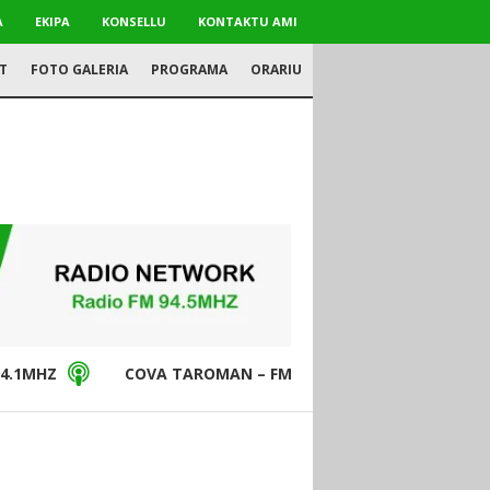
A
EKIPA
KONSELLU
KONTAKTU AMI
T
FOTO GALERIA
PROGRAMA
ORARIU
4.1MHZ
COVA TAROMAN – FM94.5MHZ
DON BO