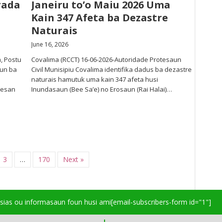
rada
Janeiru to’o Maiu 2026 Uma
Kain 347 Afeta ba Dezastre
Naturais
June 16, 2026
, Postu
Covalima (RCCT) 16-06-2026-Autoridade Protesaun
aun ba
Civil Munisipiu Covalima identifika dadus ba dezastre
naturais hamutuk uma kain 347 afeta husi
nesan
Inundasaun (Bee Sa’e) no Erosaun (Rai Halai)…
3
…
170
Next »
isias ou informasaun foun husi ami
[email-subscribers-form id="1"]