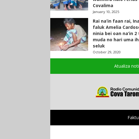
Covalima
January 10, 2025
Rai na’in faan rai, In
faluk Amelia Cardos
ninia bei oan na’in 2
muda no hari uma ih
seluk
October 29, 2020
Atualiza not
Faktu