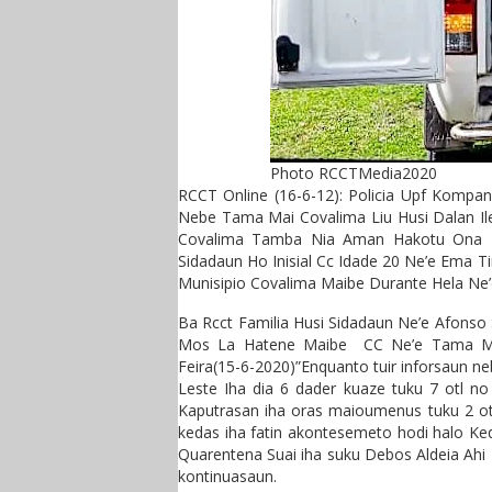
Photo RCCTMedia2020
RCCT Online (16-6-12): Policia Upf Kompa
Nebe Tama Mai Covalima Liu Husi Dalan Ile
Covalima Tamba Nia Aman Hakotu Ona Is
Sidadaun Ho Inisial Cc Idade 20 Ne’e Ema 
Munisipio Covalima Maibe Durante Hela Ne’
Ba Rcct Familia Husi Sidadaun Ne’e Afonso
Mos La Hatene Maibe CC Ne’e Tama Mai
Feira(15-6-2020)”Enquanto tuir inforsaun n
Leste Iha dia 6 dader kuaze tuku 7 otl n
Kaputrasan iha oras maioumenus tuku 2 otl
kedas iha fatin akontesemeto hodi halo Ke
Quarentena Suai iha suku Debos Aldeia Ahi 
kontinuasaun.