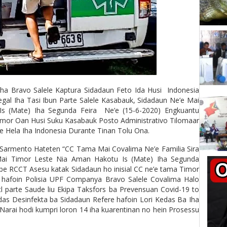
nha Bravo Salele Kaptura Sidadaun Feto Ida Husi Indonesia
gal Iha Tasi Ibun Parte Salele Kasabauk, Sidadaun Ne’e Mai
 (Mate) Iha Segunda Feira Ne’e (15-6-2020) Engkuantu
Timor Oan Husi Suku Kasabauk Posto Administrativo Tilomaar
e Hela Iha Indonesia Durante Tinan Tolu Ona.
 Sarmento Hateten “CC Tama Mai Covalima Ne’e Familia Sira
 Timor Leste Nia Aman Hakotu Is (Mate) Iha Segunda
ebe RCCT Asesu katak Sidadaun ho inisial CC ne’e tama Timor
o hafoin Polisia UPF Companya Bravo Salele Covalima Halo
 parte Saude liu Ekipa Taksfors ba Prevensuan Covid-19 to
das Desinfekta ba Sidadaun Refere hafoin Lori Kedas Ba Iha
Narai hodi kumpri loron 14 iha kuarentinan no hein Prosessu