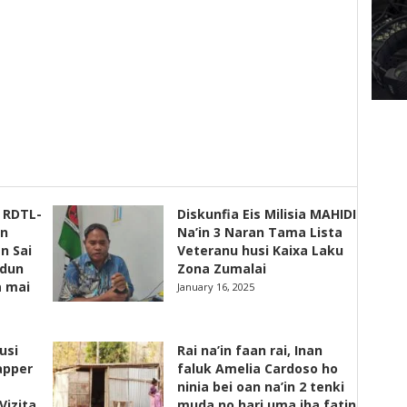
s RDTL-
Diskunfia Eis Milisia MAHIDI
un
Na’in 3 Naran Tama Lista
n Sai
Veteranu husi Kaixa Laku
adun
Zona Zumalai
a mai
January 16, 2025
usi
Rai na’in faan rai, Inan
apper
faluk Amelia Cardoso ho
ninia bei oan na’in 2 tenki
Vizita
muda no hari uma iha fatin