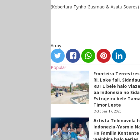
(Kobertura Tynho Gusmao & Asatu Soares)
Array
Popular
Fronteira Terrestre
RI, Loke fali, Sidada
RDTL bele halo Viaze
ba Indonesia no Sid
Estrajeiru bele Tam
Timor Leste
October 17, 2020
Artista Telenovela h
Indonezia-Yasmin N
Ho Familia Kontente
wainhira halo Ferias 