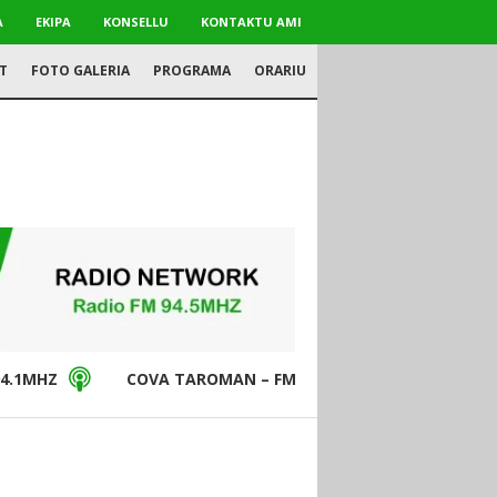
A
EKIPA
KONSELLU
KONTAKTU AMI
T
FOTO GALERIA
PROGRAMA
ORARIU
4.1MHZ
COVA TAROMAN – FM94.5MHZ
DON BO