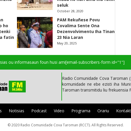
seluk
October 28, 2020
an
PAM Rekuñese Povu
o ho
Covalima Sente Ona
 tenki
Dezenvolvimentu Iha Tinan
a fatin
23 Nia Laran
May 20, 2025
isias ou informasaun foun husi ami
[email-subscribers-form id="1"]
Radio Comunidade Cova Taroman (R
komunidade ne ebe ezisti iha Mun
Taroman transmitidu liu frekuensia
s
Notisias
Podcast
Video
Programa
Orariu
Kontak
© 2020 Radio Comunidade Cova Taroman (RCCT). All Rights Reserved.