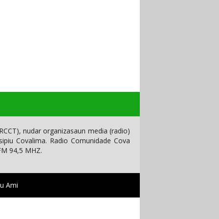
CCT), nudar organizasaun media (radio)
isipiu Covalima. Radio Comunidade Cova
 FM 94,5 MHZ.
tu Ami