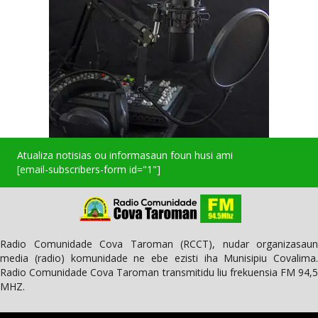
Atualiza notisias ou informasaun foun husi ami
[email-subscribers-form id="1"]
Radio Comunidade Cova Taroman (RCCT), nudar organizasaun
media (radio) komunidade ne ebe ezisti iha Munisipiu Covalima.
Radio Comunidade Cova Taroman transmitidu liu frekuensia FM 94,5
MHZ.