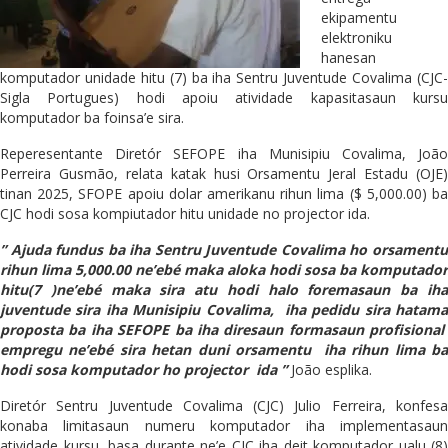
ekipamentu
elektroniku
hanesan
komputador unidade hitu (7) ba iha Sentru Juventude Covalima (CJC-
Sigla Portugues) hodi apoiu atividade kapasitasaun kursu
komputador ba foinsa’e sira.
Reperesentante Diretór SEFOPE iha Munisipiu Covalima, João
Perreira Gusmão, relata katak husi Orsamentu Jeral Estadu (OJE)
tinan 2025, SFOPE apoiu dolar amerikanu rihun lima ($ 5,000.00) ba
CJC hodi sosa kompiutador hitu unidade no projector ida.
” Ajuda fundus ba iha Sentru Juventude Covalima ho orsamentu
rihun lima 5,000.00 ne’ebé maka aloka hodi sosa ba komputador
hitu(7 )ne’ebé maka sira atu hodi halo foremasaun ba iha
juventude sira iha Munisipiu Covalima, iha pedidu sira hatama
proposta ba iha SEFOPE ba iha diresaun formasaun profisional
empregu ne’ebé sira hetan duni orsamentu iha rihun lima ba
hodi sosa komputador ho projector ida ”
João esplika.
Diretór Sentru Juventude Covalima (CJC) Julio Ferreira, konfesa
konaba limitasaun numeru komputador iha implementasaun
atividade kursu, basa durante ne’e CJC iha deit komputador ualu (8)