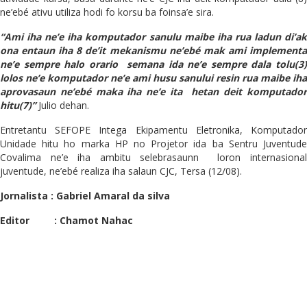
ne’ebé ativu utiliza hodi fo korsu ba foinsa’e sira.
“Ami iha ne’e iha komputador sanulu maibe iha rua ladun di’ak
ona entaun iha 8 de’it mekanismu ne’ebé mak ami implementa
ne’e sempre halo orario semana ida ne’e sempre dala tolu(3)
lolos ne’e komputador ne’e ami husu sanului resin rua maibe iha
aprovasaun ne’ebé maka iha ne’e ita hetan deit komputador
hitu(7)”
Julio dehan.
Entretantu SEFOPE Intega Ekipamentu Eletronika, Komputador
Unidade hitu ho marka HP no Projetor ida ba Sentru Juventude
Covalima ne’e iha ambitu selebrasaunn loron internasional
juventude, ne’ebé realiza iha salaun CJC, Tersa (12/08).
Jornalista : Gabriel Amaral da silva
Editor : Chamot Nahac