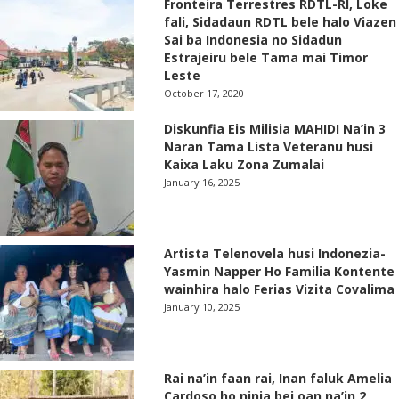
Fronteira Terrestres RDTL-RI, Loke
fali, Sidadaun RDTL bele halo Viazen
Sai ba Indonesia no Sidadun
Estrajeiru bele Tama mai Timor
Leste
October 17, 2020
Diskunfia Eis Milisia MAHIDI Na’in 3
Naran Tama Lista Veteranu husi
Kaixa Laku Zona Zumalai
January 16, 2025
Artista Telenovela husi Indonezia-
Yasmin Napper Ho Familia Kontente
wainhira halo Ferias Vizita Covalima
January 10, 2025
Rai na’in faan rai, Inan faluk Amelia
Cardoso ho ninia bei oan na’in 2