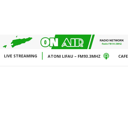
LIVE STREAMING
ATONI LIFAU – FM93.3MHZ
CAFE