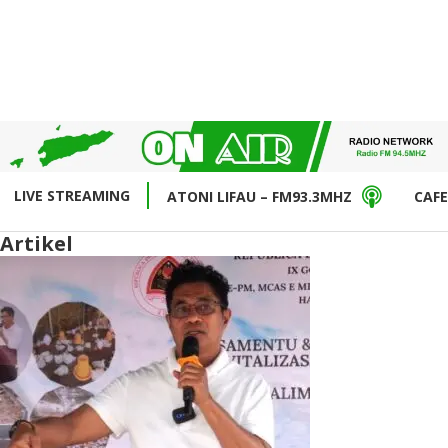
LIVE STREAMING
ATONI LIFAU – FM93.3MHZ
CAFE
Artikel