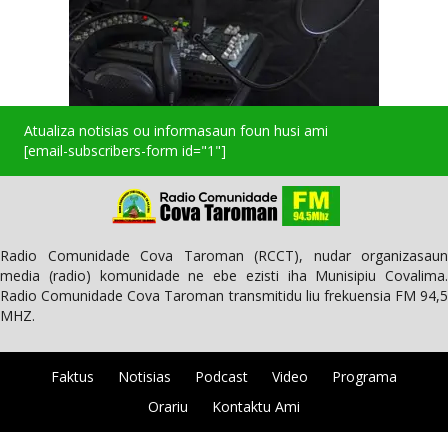
Atualiza notisias ou informasaun foun husi ami
[email-subscribers-form id="1"]
Radio Comunidade Cova Taroman (RCCT), nudar organizasaun
media (radio) komunidade ne ebe ezisti iha Munisipiu Covalima.
Radio Comunidade Cova Taroman transmitidu liu frekuensia FM 94,5
MHZ.
Faktus
Notisias
Podcast
Video
Programa
Orariu
Kontaktu Ami