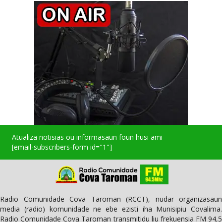
Atualiza notisias ou informasaun foun husi ami
[email-subscribers-form id="1"]
Radio Comunidade Cova Taroman (RCCT), nudar organizasaun
media (radio) komunidade ne ebe ezisti iha Munisipiu Covalima.
Radio Comunidade Cova Taroman transmitidu liu frekuensia FM 94,5