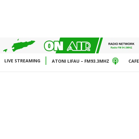
LIVE STREAMING
ATONI LIFAU – FM93.3MHZ
CAFE