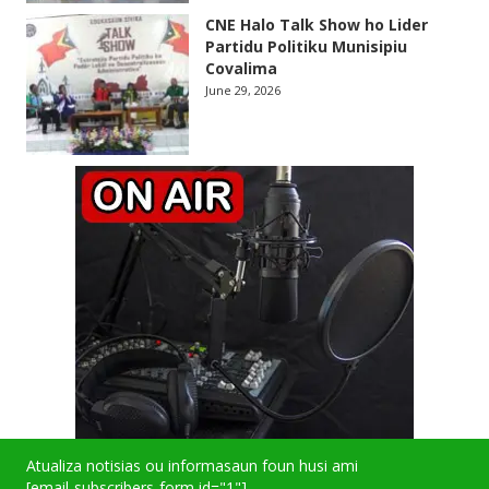
CNE Halo Talk Show ho Lider
Partidu Politiku Munisipiu
Covalima
June 29, 2026
Atualiza notisias ou informasaun foun husi ami
[email-subscribers-form id="1"]