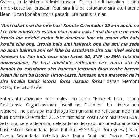
Gvernu liu Ministeriu Administrasaun Estatal hodi haklaken istoria
Timor-Leste ba jerasaun foun sira liliu ba estudante sira atu hatene
klean liu tan konaba istoria pasadu luta na’in sira nian.
“Ami hakat mai iha ne’e husi Komite Orientador 25 ami apoiu no
la’o tuir ministeriu estatal nian maka hakat mai iha ne’e no mos
istoria ida ne’ebé maka foin daudauk hau nia maun alin balu
ko’alia tiha ona, istoria balu ami hakerek ona iha ami nia sede
no aban bainrua ami sei fahe ba estudante sira tuir nivel eskola
hanesan ho lian Indonezia nian katak SD, SMP no SMA to’o iha
universidade, liu husi atividade reflesaun ne’e oinsa atu fo
hanoin ba estudante sira hanesan jerasaun foun tenke hatene
klean liu tan ba istoria Timor-Leste, hanesan ema matenek na’in
sira ko’alia katak istoria forsa nasaun forsa”
dehan Membru
KO25, Bendito Xavier
Entertantu atividade ne’e realiza ho tema “Hakerek Livru Istoria
Rezistensia Organizassaun Juvenil no Estudantil ba Libertasaun
Nasional, no partisipa iha dialogu komunitaria no reflesaun ne’e mai
husi Komite Orientador 25, Administrador Postu Administrativu Suai,
xefe sira, xefe aldeia sira, delegada no delegadu inklui estudante sira
husi Eskola Sekundaria Jeral Publiku (ESGP-Sigla Portuguesa) Suai,
Eskola Sekundaria Katolika Ave Maria Suai, no Eskola Teniku