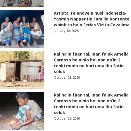
Artista Telenovela husi Indonezia-
Yasmin Napper Ho Familia Kontente
wainhira halo Ferias Vizita Covalima
January 10, 2025
Rai na’in faan rai, Inan faluk Amelia
Cardoso ho ninia bei oan na’in 2
tenki muda no hari uma iha fatin
seluk
October 28, 2020
Rai na’in faan rai, Inan faluk Amelia
Cardoso ho ninia bei oan na’in 2
tenki muda no hari uma iha fatin
seluk
October 29, 2020