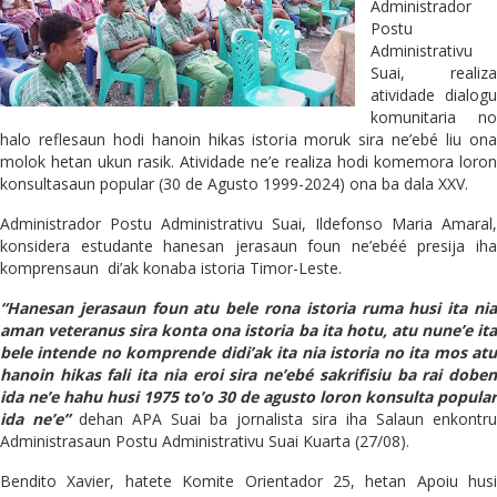
Administrador
Postu
Administrativu
Suai, realiza
atividade dialogu
komunitaria no
halo reflesaun hodi hanoin hikas istoria moruk sira ne’ebé liu ona
molok hetan ukun rasik. Atividade ne’e realiza hodi komemora loron
konsultasaun popular (30 de Agusto 1999-2024) ona ba dala XXV.
Administrador Postu Administrativu Suai, Ildefonso Maria Amaral,
konsidera estudante hanesan jerasaun foun ne’ebéé presija iha
komprensaun
di’ak konaba istoria Timor-Leste.
“Hanesan jerasaun foun atu bele rona istoria ruma husi ita nia
aman veteranus sira konta ona istoria ba ita hotu, atu nune’e ita
bele intende no komprende didi’ak ita nia istoria no ita mos atu
hanoin hikas fali ita nia eroi sira ne’ebé sakrifisiu ba rai doben
ida ne’e hahu husi 1975 to’o 30 de agusto loron konsulta popular
ida ne’e”
dehan APA Suai ba jornalista sira iha Salaun enkontru
Administrasaun Postu Administrativu Suai Kuarta (27/08).
Bendito Xavier, hatete Komite Orientador 25, hetan Apoiu husi