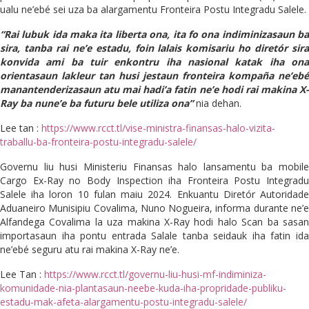
ualu ne’ebé sei uza ba alargamentu Fronteira Postu Integradu Salele.
“Rai lubuk ida maka ita liberta ona, ita fo ona indiminizasaun ba
sira, tanba rai ne’e estadu, foin lalais komisariu ho diretór sira
konvida ami ba tuir enkontru iha nasional katak iha ona
orientasaun lakleur tan husi jestaun fronteira kompaña ne’ebé
manantenderizasaun atu mai hadi’a fatin ne’e hodi rai makina X-
Ray ba nune’e ba futuru bele utiliza ona”
nia dehan.
Lee tan :
https://www.rcct.tl/vise-ministra-finansas-halo-vizita-
traballu-ba-fronteira-postu-integradu-salele/
Governu liu husi Ministeriu Finansas halo lansamentu ba mobile
Cargo Ex-Ray no Body Inspection iha Fronteira Postu Integradu
Salele iha loron 10 fulan maiu 2024. Enkuantu Diretór Autoridade
Aduaneiro Munisipiu Covalima, Nuno Nogueira, informa durante ne’e
Alfandega Covalima la uza makina X-Ray hodi halo Scan ba sasan
importasaun iha pontu entrada Salale tanba seidauk iha fatin ida
ne’ebé seguru atu rai makina X-Ray ne’e.
Lee Tan :
https://www.rcct.tl/governu-liu-husi-mf-indiminiza-
komunidade-nia-plantasaun-neebe-kuda-iha-propridade-publiku-
estadu-mak-afeta-alargamentu-postu-integradu-salele/