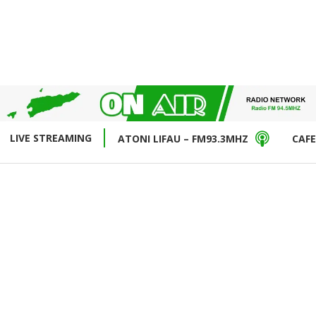
LIVE STREAMING
ATONI LIFAU – FM93.3MHZ
CAFE