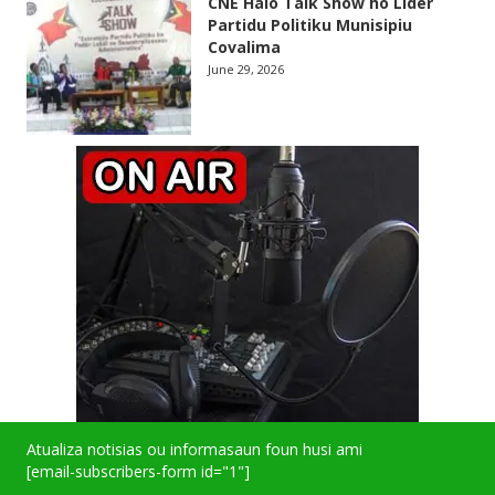
CNE Halo Talk Show ho Lider
Partidu Politiku Munisipiu
Covalima
June 29, 2026
Atualiza notisias ou informasaun foun husi ami
[email-subscribers-form id="1"]