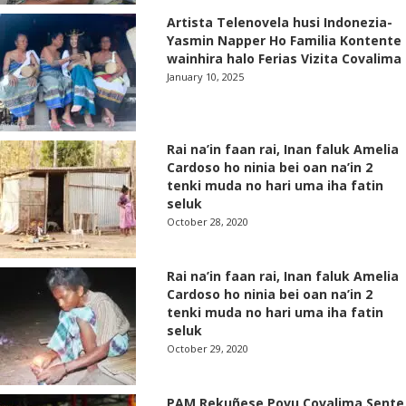
Artista Telenovela husi Indonezia-
Yasmin Napper Ho Familia Kontente
wainhira halo Ferias Vizita Covalima
January 10, 2025
Rai na’in faan rai, Inan faluk Amelia
Cardoso ho ninia bei oan na’in 2
tenki muda no hari uma iha fatin
seluk
October 28, 2020
Rai na’in faan rai, Inan faluk Amelia
Cardoso ho ninia bei oan na’in 2
tenki muda no hari uma iha fatin
seluk
October 29, 2020
PAM Rekuñese Povu Covalima Sente