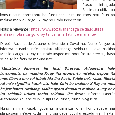
Postu Integradu
Salele atu utiliza ba
konstrusaun dormitoriu ba funsiunariu sira no mos harí fatin ba
makina mobile Cargo Ex-Ray no Body Inspection.
Notisia relevante :
https://www.rcct.tl/alfandega-seidauk-utiliza-
makina-mobile-cargo-x-ray-tanba-laiha-fatin-permanente/
Diretór Autoridade Aduaneiro Munisipiu Covalima, Nuno Nogueira,
informa durante ne’e servisu Alfandega seidauk utilaza makina
Mobile Cargo Ex-Ray no Body Inspection hodi fasilita servisu, basa
seidauk iha fatin ba makina ne’e.
“Ministeriu Finansas liu husi Diresaun Aduaneiru halo
lansamentu ba makina X-ray iha momentu ne’eba, depois ita
mos liberta ona rai lubuk ida iha Postu Salele ne’e rasik, liberta
rai ne’e signifika katak atu halo fatin ba makina X-Ray no mos
ba jembatan Timbang. Maibe agora daudaun makina X-Ray ne’e
ita seidauk utiliza tanba seidauk iha fatin”
informa Diretór
Autoridade Aduaneiro Munisipiu Covalima, Nuno Nogueira.
Nuno afirma katak governu indiminiza ona komunidade nia
plantasaun ne’ebé kuda iha propridade publiku estadu (rai) hektar