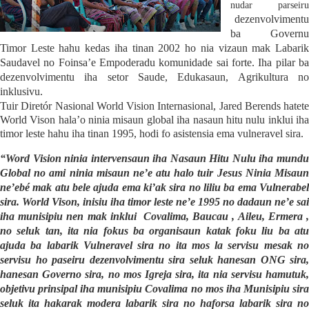
nudar parseiru
dezenvolvimentu
ba Governu
Timor Leste hahu kedas iha tinan 2002 ho nia vizaun mak Labarik
Saudavel no Foinsa’e Empoderadu komunidade sai forte. Iha pilar ba
dezenvolvimentu iha setor Saude, Edukasaun, Agrikultura no
inklusivu.
Tuir Diretór Nasional World Vision Internasional, Jared Berends hatete
World Vison hala’o ninia misaun global iha nasaun hitu nulu inklui iha
timor leste hahu iha tinan 1995, hodi fo asistensia ema vulneravel sira.
“Word Vision ninia intervensaun iha Nasaun Hitu Nulu iha mundu
Global no ami ninia misaun ne’e atu halo tuir Jesus Ninia Misaun
ne’ebé mak atu bele ajuda ema ki’ak sira no liliu ba ema Vulnerabel
sira. World Vison, inisiu iha timor leste ne’e 1995 no dadaun ne’e sai
iha munisipiu nen mak inklui
Covalima, Baucau , Aileu, Ermera 
no seluk tan, ita nia fokus ba organisaun katak foku liu ba atu
ajuda ba labarik Vulneravel sira no ita mos la servisu mesak no
servisu ho paseiru dezenvolvimentu sira seluk hanesan ONG sira,
hanesan Governo sira, no mos Igreja sira, ita nia servisu hamutuk,
objetivu prinsipal iha munisipiu Covalima no mos iha Munisipiu sira
seluk ita hakarak modera labarik sira no haforsa labarik sira no