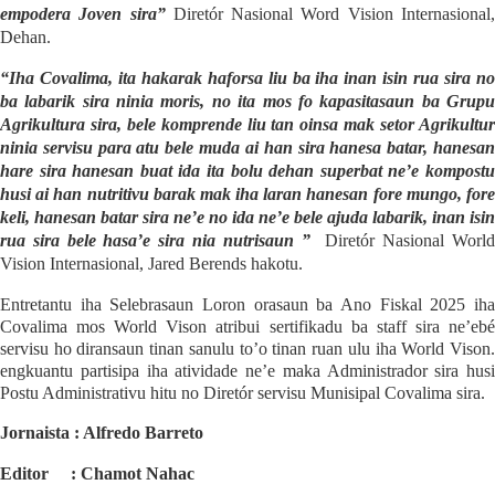
empodera Joven sira”
Diretór Nasional Word Vision Internasional
Dehan.
“Iha Covalima, ita hakarak haforsa liu ba iha inan isin rua sira no
ba labarik sira ninia moris, no ita mos fo kapasitasaun ba Grupu
Agrikultura sira, bele komprende liu tan oinsa mak setor Agrikultur
ninia servisu para atu bele muda ai han sira hanesa batar, hanesan
hare sira hanesan buat ida ita bolu dehan superbat ne’e kompostu
husi ai han nutritivu barak mak iha laran hanesan fore mungo, fore
keli, hanesan batar sira ne’e no ida ne’e bele ajuda labarik, inan isin
rua sira bele hasa’e sira nia nutrisaun ”
Diretór Nasional Worl
Vision Internasional, Jared Berends hakotu.
Entretantu iha Selebrasaun Loron orasaun ba Ano Fiskal 2025 iha
Covalima mos World Vison atribui sertifikadu ba staff sira ne’ebé
servisu ho diransaun tinan sanulu to’o tinan ruan ulu iha World Vison.
engkuantu partisipa iha atividade ne’e maka Administrador sira husi
Postu Administrativu hitu no Diretór servisu Munisipal Covalima sira.
Jornaista : Alfredo Barreto
Editor
: Chamot Nahac