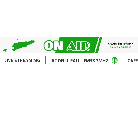
LIVE STREAMING
ATONI LIFAU – FM93.3MHZ
CAFE