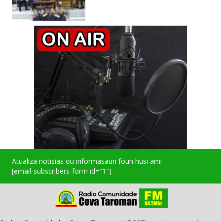
Atualiza notisias ou informasaun foun husi ami
[email-subscribers-form id="1"]