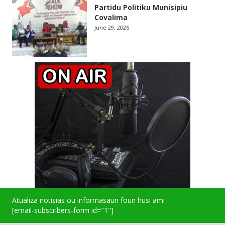
Partidu Politiku Munisipiu
Covalima
June 29, 2026
Atualiza notisias ou informasaun foun husi ami
[email-subscribers-form id="1"]