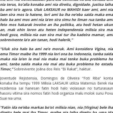
nia terus, ko’alia konaba ami nia direitu, dignidade. justisa laiha
ba ami to’o agora. Uluk LAKSAUR no MAHIDI kaer ami, ami nia
laen sira mos la hatene, lori ami ba iha ne’eba saida maka ema
halo ba ami mos ami nia la’en sira simu ho liman rua tanba ami
feto mos hakarak involve an iha politika, atu hodi hetan ukun
an, mak ohin loron atu heten independensia milisia sira mai
hodi goza, milisia nia oan sira mai tur iha kadeira mamar, ami
sobrevivente la’o ain tanan, hodi halerik,”
“Uluk sira halo ba ami ne’e moruk. Ami konsidera Vigina, nia
ema Timor maibe iha 1999 nia lori ona ba Indonezia, tanba saida
maka nia la’en la mai nia maka mai tenke buka problema ho
ami, tanba saida maka nia mai atu buka problema ho estadu
Timor,”
Sobrevivente Joãna dos Reis “Bi Rakat”, haktuir.
Joventude Rejistensia, Domingos de Oliveira “Foti Riba” konta
konaba iha tempu 1999 Milisia LAKSAUR utiliza Maternus Berek nia
rezidensia sai hanesan fatin hodi halo violasaun no turturasaun
hasoru vitima sira nomos fatin hodi organiza malu molok sunu Povu
Suai nia uma.
“Fatin ida ne’eba markas bo’ot milisia nian, nia (Virgina) bele iha
direitu bele mai iha Timor, maibe nia laiha direitu ba uma ida