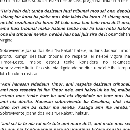
ho ninia hahalok sobu sai Plaka ne’ebé CNC prega iha ninia uma ne’e.
“Ha’u hein deit tanba desizaun husi tribunal mos sai ona, depois
sidang ida kona ba plaka mos foin lalais iha loron 11 sidang ona,
ne’ebé rezultadu iha loron 25 halo nusa hau hein rona de’it ona,
ema husi tribunal maka hatene tanba hau lia fuan hotu hato’o
ona iha tribunal ne’eba, ne’ebé hau husi juis sira de’it ona”
dehan
Virgina
Sobrevivente Joana dos Reis “Bi Rakat” hatete, nudar sidadaun Timor
prontu kumpri desizaun tribunal no respeita lei ne’ebé vigora iha
Timor-Leste, maibe estadu tenke konsidera no rekuñese
sobrevivente liu liu feto sira nia dignidade no direitu ne’ebé iha tempu
luta ba ukun rasik an.
“Ami hanesan sidadaun Timor, ami respeita desizaun tribunal,
ami mos respeita lei iha Timor ne’e, ami hakru’uk ba lei, maibe
estadu mos tenke hare ba ami nia dignidade no hare mos ba
ami nia direitu. Hanesan sobrevivente ba Covalima, uluk nia
la’en lori ami ba subar iha ne’eba, kastigu ami iha ne’eba,”
Sobrevivente Joãna dos Reis “Bi Rakat”, haktuir.
“ami sei la fo nia rai ne’e to’o ami mate de’it, ami mate mos sei
iha ami nia kontinuasaun para atu kontinua ko’alia konaba ami