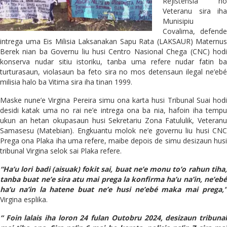
Rejistensia no
Veteranu sira iha
Munisipiu
Covalima, defende
intrega uma Eis Milisia Laksanakan Sapu Rata (LAKSAUR) Maternus
Berek nian ba Governu liu husi Centro Nasional Chega (CNC) hodi
konserva nudar sitiu istoriku, tanba uma refere nudar fatin ba
turturasaun, violasaun ba feto sira no mos detensaun ilegal ne’ebé
milisia halo ba Vitima sira iha tinan 1999.
Maske nune’e Virgina Pereira simu ona karta husi Tribunal Suai hodi
desidi katak uma no rai ne’e intrega ona ba nia, hafoin iha tempu
ukun an hetan okupasaun husi Sekretariu Zona Fatululik, Veteranu
Samasesu (Matebian). Engkuantu molok ne’e governu liu husi CNC
Prega ona Plaka iha uma refere, maibe depois de simu desizaun husi
tribunal Virgina selok sai Plaka refere.
“Ha’u lori badi (aisuak) fokit sai, buat ne’e monu to’o rahun tiha,
tanba buat ne’e sira atu mai prega la konfirma ha’u na’in, ne’ebé
ha’u na’in la hatene buat ne’e husi ne’ebé maka mai prega,”
Virgina esplika.
“ Foin lalais iha loron 24 fulan Outobru 2024, desizaun tribunal