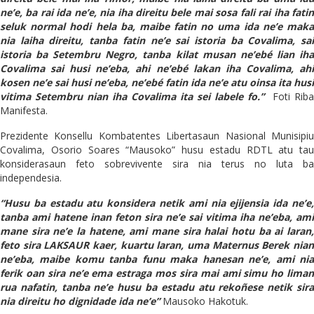
ne’e, ba rai ida ne’e, nia iha direitu bele mai sosa fali rai iha fatin
seluk normal hodi hela ba, maibe fatin no uma ida ne’e maka
nia laiha direitu, tanba fatin ne’e sai istoria ba Covalima, sai
istoria ba Setembru Negro, tanba kilat musan ne’ebé lian iha
Covalima sai husi ne’eba, ahi ne’ebé lakan iha Covalima, ahi
kosen ne’e sai husi ne’eba, ne’ebé fatin ida ne’e atu oinsa ita husi
vitima Setembru nian iha Covalima ita sei labele fo.”
Foti Riba
Manifesta.
Prezidente Konsellu Kombatentes Libertasaun Nasional Munisipiu
Covalima, Osorio Soares “Mausoko” husu estadu RDTL atu tau
konsiderasaun feto sobrevivente sira nia terus no luta ba
independesia.
“Husu ba estadu atu konsidera netik ami nia ejijensia ida ne’e,
tanba ami hatene inan feton sira ne’e sai vitima iha ne’eba, ami
mane sira ne’e la hatene, ami mane sira halai hotu ba ai laran,
feto sira LAKSAUR kaer, kuartu laran, uma Maternus Berek nian
ne’eba, maibe komu tanba funu maka hanesan ne’e, ami nia
ferik oan sira ne’e ema estraga mos sira mai ami simu ho liman
rua nafatin, tanba ne’e husu ba estadu atu rekoñese netik sira
nia direitu ho dignidade ida ne’e”
Mausoko Hakotuk.