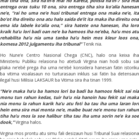
mai tiha ona, Sira na’in-6 mai ho kareta, polisia na’in-7 sira mai
entrega oras tuku 10 ona, sira entrega tiha sira ko’alia hanesan
ne’e, “rai ho uma ne’e husi tribunal entrega ona maka ne’e, ita
bo’ot iha direitu ona atu halo saida de’it ita maka iha direitu ona
ema ida labele ko’alia ona,” sira hatete ona hanesan, iha loro
kraik ha’u lori badi oan ne’e ba hamoos iha ne’eba, ha’u mos atu
rehabilita ha’u nia uma tanba ha’u hein mos kleur loos ona,
komesa 2012 julgamentu iha tribunal”
Tenik nia.
Ho Nune’e Centro Nasional Chega (CNC), halo ona keixa iha
Ministeriu Publiku relasiona ho atetudi Virgina nian hodi sobu sai
plaka ne’ebé prega iha uma ne’ebé konsidera hanesan fatin istoriku
ba vitima vioalasaun no turturasaun inkluis sai fatin ba detensaun
ilegal husi Milisia LAKSAUR ba Vitima sira iha tinan 1999.
“Ne’e maka ha’u ba hamos lori ba badi ba hamoos fekit sai nia
monu tun rahun kedas, tuir ha’u nia hanoin hau fekit sai maka
nia monu la rahun karik ha’u atu foti ba tau iha uma laran lori
hein ema sira mai monta ne’e, maibe buat ne’e monu tun rahun
tiha ha’u mos la soe halibur tiha tau iha uma sorin ne’e ka soe
dook,”
Virgina halos.
Virgina mos prontu atu simu fali desizaun husi Tribunal Suai relasiona