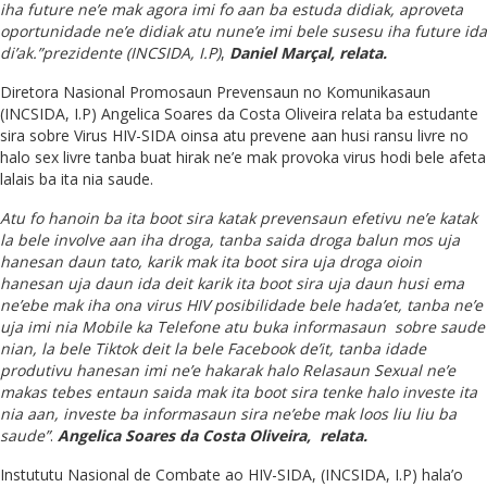
iha future ne’e mak agora imi fo aan ba estuda didiak, aproveta
oportunidade ne’e didiak atu nune’e imi bele susesu iha future ida
di’ak.”prezidente (INCSIDA, I.P)
,
Daniel Marçal, relata.
Diretora Nasional Promosaun Prevensaun no Komunikasaun
(INCSIDA, I.P) Angelica Soares da Costa Oliveira relata ba estudante
sira sobre Virus HIV-SIDA oinsa atu prevene aan husi ransu livre no
halo sex livre tanba buat hirak ne’e mak provoka virus hodi bele afeta
lalais ba ita nia saude.
Atu fo hanoin ba ita boot sira katak prevensaun efetivu ne’e katak
la bele involve aan iha droga, tanba saida droga balun mos uja
hanesan daun tato, karik mak ita boot sira uja droga oioin
hanesan uja daun ida deit karik ita boot sira uja daun husi ema
ne’ebe mak iha ona virus HIV posibilidade bele hada’et, tanba ne’e
uja imi nia Mobile ka Telefone atu buka informasaun sobre saude
nian, la bele Tiktok deit la bele Facebook de’it, tanba idade
produtivu hanesan imi ne’e hakarak halo Relasaun Sexual ne’e
makas tebes entaun saida mak ita boot sira tenke halo investe ita
nia aan, investe ba informasaun sira ne’ebe mak loos liu liu ba
saude”
.
Angelica Soares da Costa Oliveira, relata.
Instututu Nasional de Combate ao HIV-SIDA, (INCSIDA, I.P) hala’o