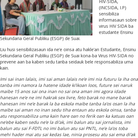
HIV-SIDA,
(INCSIDA, I.P)
sensibiliza
informasaun sobre
virus HIV SIDA ba
estudante Ensinu
Sekundaria Geral Publiku (ESGP) de Suai.
Liu husi sensibilizasaun ida ne’e oinsa atu hakle’an Estudante, Ensinu
Sekundaria Geral Publiku (ESGP) de Suai kona-ba Virus HIV-SIDA no
prevene aan ba kaben sedu tanba seidauk bele responsabiliza uma
kain.
Imi sai inan lalais, imi sai aman lalais ne’e imi nia futuru la iha ona
tanba imi namora la hatene idade ki’ikoan loos, future sei naruk
maibe 15 anos sai ona inan no sai ona aman imi agora idade
hanesan ne’e ne imi hakrak sex livre, feto barak no mane barak
hanesan imi ne’e barak la ba eskola maibe tanba la’os osan la iha
maibe sai aman no inan sedu tiha entaun atu eskola oinsa, tanba
atu responsabiliza uma kain hare oan no ferik oan ka katuas oan
ne’ebe kaben sedu ne’e la di’ak, imi balun atu sai jornalista, imi
balun atu sai F-FDTL no imi balun atu sai PNTL, ne’e la’os toba
mehi hader mai atu sai kedas lae, ninia prosesu atu sai ema di’ak