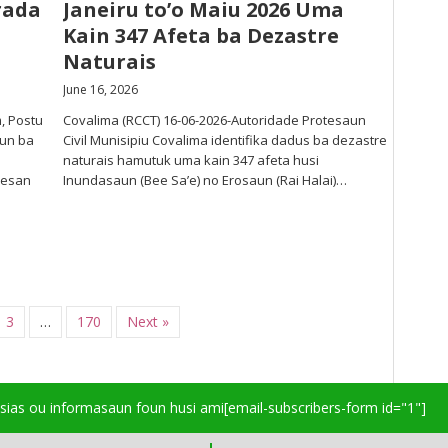
rada
Janeiru to’o Maiu 2026 Uma
Kain 347 Afeta ba Dezastre
Naturais
June 16, 2026
, Postu
Covalima (RCCT) 16-06-2026-Autoridade Protesaun
aun ba
Civil Munisipiu Covalima identifika dadus ba dezastre
naturais hamutuk uma kain 347 afeta husi
nesan
Inundasaun (Bee Sa’e) no Erosaun (Rai Halai)…
3
…
170
Next »
isias ou informasaun foun husi ami
[email-subscribers-form id="1"]