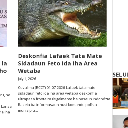
Deskonfia Lafaek Tata Mate
 la
Sidadaun Feto Ida Iha Area
 ho
Wetaba
SELU
July 1, 2026
Covalima (RCCT) 01-07-2026-Lafaek tata mate
sidadaun feto ida iha area wetaba deskonfia
ru, no
ultrapasa fronteira ilegalmente ba nasaun indonézia.
Bazeia ba informasaun husi komandu polísia
” Lansa
munisípiu…
ia iha