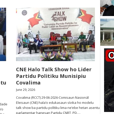
CNE Halo Talk Show ho Lider
Partidu Politiku Munisipiu
ntu
Covalima
June 29, 2026
Covalima (RCCT) 29-06-2026-Comisaun Nasionál
Eleisaun (CNE) hala’o edukasaun sívika ho modelu
idade
talk show ba partidu polítiku lima ne’ebe hetan asentu
’o
parlamentar hanesan Partidu CNRT, PD,…