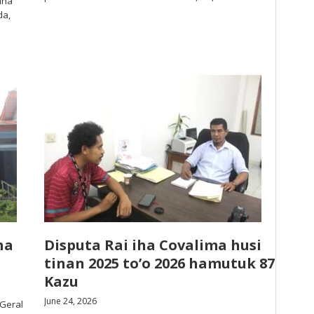
 iha
da,
ha
Disputa Rai iha Covalima husi
tinan 2025 to’o 2026 hamutuk 87
Kazu
June 24, 2026
 Geral