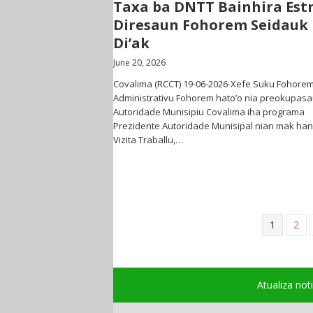
Taxa ba DNTT Bainhira Est
Diresaun Fohorem Seidauk
Di’ak
June 20, 2026
Covalima (RCCT) 19-06-2026-Xefe Suku Fohorem
Administrativu Fohorem hato’o nia preokupas
Autoridade Munisipiu Covalima iha programa
Prezidente Autoridade Munisipal nian mak ha
Vizita Traballu,…
1
2
Atualiza not