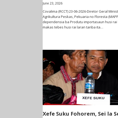
June 23, 2026
Covalima (RCCT) 23-06-2026-Diretor Geral Minist
Agrikultura Peskas, Pekuaria no Floresta (MAPP
dependensia ba Produtu importasaun husi rai l
makas tebes husi rai laran tanba ita…
Xefe Suku Fohorem, Sei la S