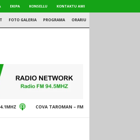
A
EKIPA
KONSELLU
KONTAKTU AMI
T
FOTO GALERIA
PROGRAMA
ORARIU
4.1MHZ
COVA TAROMAN – FM94.5MHZ
DON BO