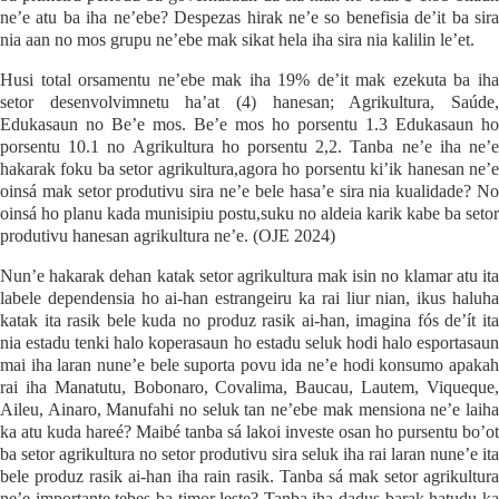
ne’e atu ba iha ne’ebe? Despezas hirak ne’e so benefisia de’it ba sira
nia aan no mos grupu ne’ebe mak sikat hela iha sira nia kalilin le’et.
Husi total orsamentu ne’ebe mak iha 19% de’it mak ezekuta ba iha
setor desenvolvimnetu ha’at (4) hanesan; Agrikultura, Saúde,
Edukasaun no Be’e mos. Be’e mos ho porsentu 1.3 Edukasaun ho
porsentu 10.1 no Agrikultura ho porsentu 2,2. Tanba ne’e iha ne’e
hakarak foku ba setor agrikultura,agora ho porsentu ki’ik hanesan ne’e
oinsá mak setor produtivu sira ne’e bele hasa’e sira nia kualidade? No
oinsá ho planu kada munisipiu postu,suku no aldeia karik kabe ba setor
produtivu hanesan agrikultura ne’e. (OJE 2024)
Nun’e hakarak dehan katak setor agrikultura mak isin no klamar atu ita
labele dependensia ho ai-han estrangeiru ka rai liur nian, ikus haluha
katak ita rasik bele kuda no produz rasik ai-han, imagina fós de’ít ita
nia estadu tenki halo koperasaun ho estadu seluk hodi halo esportasaun
mai iha laran nune’e bele suporta povu ida ne’e hodi konsumo apakah
rai iha Manatutu, Bobonaro, Covalima, Baucau, Lautem, Viqueque,
Aileu, Ainaro, Manufahi no seluk tan ne’ebe mak mensiona ne’e laiha
ka atu kuda hareé? Maibé tanba sá lakoi investe osan ho pursentu bo’ot
ba setor agrikultura no setor produtivu sira seluk iha rai laran nune’e ita
bele produz rasik ai-han iha rain rasik. Tanba sá mak setor agrikultura
ne’e importante tebes ba timor leste? Tanba iha dadus barak hatudu ka