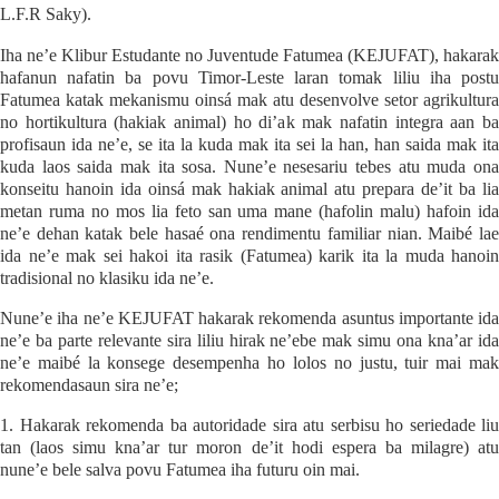
L.F.R Saky).
Iha ne’e Klibur Estudante no Juventude Fatumea (KEJUFAT), hakarak
hafanun nafatin ba povu Timor-Leste laran tomak liliu iha postu
Fatumea katak mekanismu oinsá mak atu desenvolve setor agrikultura
no hortikultura (hakiak animal) ho di’ak mak nafatin integra aan ba
profisaun ida ne’e, se ita la kuda mak ita sei la han, han saida mak ita
kuda laos saida mak ita sosa. Nune’e nesesariu tebes atu muda ona
konseitu hanoin ida oinsá mak hakiak animal atu prepara de’it ba lia
metan ruma no mos lia feto san uma mane (hafolin malu) hafoin ida
ne’e dehan katak bele hasaé ona rendimentu familiar nian. Maibé lae
ida ne’e mak sei hakoi ita rasik (Fatumea) karik ita la muda hanoin
tradisional no klasiku ida ne’e.
Nune’e iha ne’e KEJUFAT hakarak rekomenda asuntus importante ida
ne’e ba parte relevante sira liliu hirak ne’ebe mak simu ona kna’ar ida
ne’e maibé la konsege desempenha ho lolos no justu, tuir mai mak
rekomendasaun sira ne’e;
1. Hakarak rekomenda ba autoridade sira atu serbisu ho seriedade liu
tan (laos simu kna’ar tur moron de’it hodi espera ba milagre) atu
nune’e bele salva povu Fatumea iha futuru oin mai.