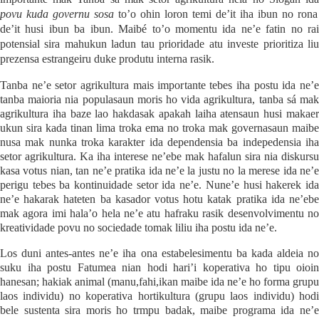
povu kuda governu sosa
to’o ohin loron temi de’it iha ibun no rona
de’it husi ibun ba ibun. Maibé to’o momentu ida ne’e fatin no rai
potensial sira mahukun ladun tau prioridade atu investe prioritiza liu
prezensa estrangeiru duke produtu interna rasik.
Tanba ne’e setor agrikultura mais importante tebes iha postu ida ne’e
tanba maioria nia populasaun moris ho vida agrikultura, tanba sá mak
agrikultura iha baze lao hakdasak apakah laiha atensaun husi makaer
ukun sira kada tinan lima troka ema no troka mak governasaun maibe
nusa mak nunka troka karakter ida dependensia ba indepedensia iha
setor agrikultura. Ka iha interese ne’ebe mak hafalun sira nia diskursu
kasa votus nian, tan ne’e pratika ida ne’e la justu no la merese ida ne’e
perigu tebes ba kontinuidade setor ida ne’e. Nune’e husi hakerek ida
ne’e hakarak hateten ba kasador votus hotu katak pratika ida ne’ebe
mak agora imi hala’o hela ne’e atu hafraku rasik desenvolvimentu no
kreatividade povu no sociedade tomak liliu iha postu ida ne’e.
Los duni antes-antes ne’e iha ona estabelesimentu ba kada aldeia no
suku iha postu Fatumea nian hodi hari’i koperativa ho tipu oioin
hanesan; hakiak animal (manu,fahi,ikan maibe ida ne’e ho forma grupu
laos individu) no koperativa hortikultura (grupu laos individu) hodi
bele sustenta sira moris ho trmpu badak, maibe programa ida ne’e