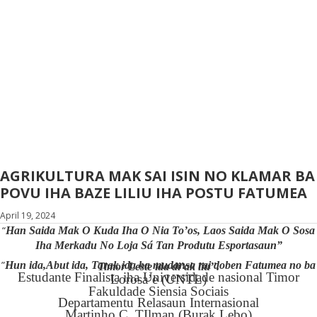
AGRIKULTURA MAK SAI ISIN NO KLAMAR BA
POVU IHA BAZE LILIU IHA POSTU FATUMEA
April 19, 2024
“
Han Saida Mak O Kuda Iha O Nia To’os, Laos Saida Mak O Sosa
Iha Merkadu No Loja Sá Tan Produtu Esportasaun”
”
Hun ida,Abut ida, Tarak ida ba mudansa rai doben Fatumea no ba Timor Leste ida di’ak liu’’.
Estudante Finalista iha Universidade nasional Timor
Lorosa’e (UNTL)
Fakuldade Siensia Sociais
Departamentu Relasaun Internasional
Martinho C. TIlman (Burak Lebo)