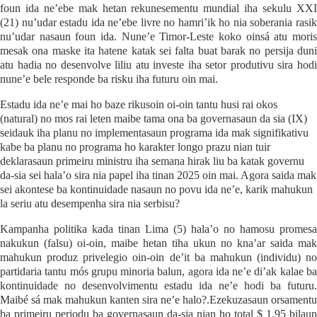
foun ida ne’ebe mak hetan rekunesementu mundial iha sekulu XXI
(21) nu’udar estadu ida ne’ebe livre no hamri’ik ho nia soberania rasik
nu’udar nasaun foun ida. Nune’e Timor-Leste koko oinsá atu moris
mesak ona maske ita hatene katak sei falta buat barak no persija duni
atu hadia no desenvolve liliu atu investe iha setor produtivu sira hodi
nune’e bele responde ba risku iha futuru oin mai.
Estadu ida ne’e mai ho baze rikusoin oi-oin tantu husi rai okos
(natural) no mos rai leten maibe tama ona ba governasaun da sia (IX)
seidauk iha planu no implementasaun programa ida mak signifikativu
kabe ba planu no programa ho karakter longo prazu nian tuir
deklarasaun primeiru ministru iha semana hirak liu ba katak governu
da-sia sei hala’o sira nia papel iha tinan 2025 oin mai. Agora saida mak
sei akontese ba kontinuidade nasaun no povu ida ne’e, karik mahukun
la seriu atu desempenha sira nia serbisu?
Kampanha politika kada tinan Lima (5) hala’o no hamosu promesa
nakukun (falsu) oi-oin, maibe hetan tiha ukun no kna’ar saida mak
mahukun produz privelegio oin-oin de’it ba mahukun (individu) no
partidaria tantu mós grupu minoria balun, agora ida ne’e di’ak kalae ba
kontinuidade no desenvolvimentu estadu ida ne’e hodi ba futuru.
Maibé sá mak mahukun kanten sira ne’e halo?.Ezekuzasaun orsamentu
ba primeiru periodu ba governasaun da-sia nian ho total $ 1.95 bilaun