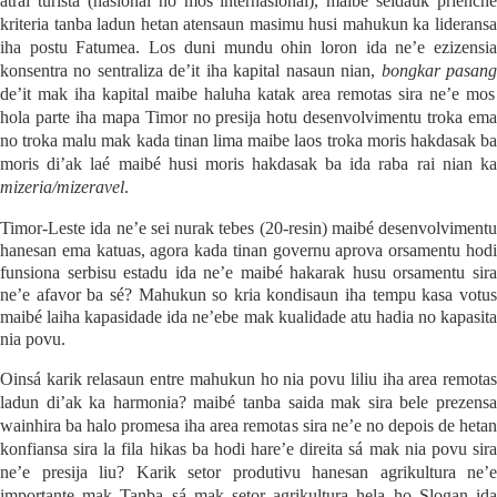
atrai turista (nasional no mos internasional), maibe seidauk prienche
kriteria tanba ladun hetan atensaun masimu husi mahukun ka lideransa
iha postu Fatumea. Los duni mundu ohin loron ida ne’e ezizensia
konsentra no sentraliza de’it iha kapital nasaun nian,
bongkar pasan
de’it mak iha kapital maibe haluha katak area remotas sira ne’e mos
hola parte iha mapa Timor no presija hotu desenvolvimentu troka ema
no troka malu mak kada tinan lima maibe laos troka moris hakdasak ba
moris di’ak laé maibé husi moris hakdasak ba ida raba rai nian ka
mizeria/mizeravel
.
Timor-Leste ida ne’e sei nurak tebes (20-resin) maibé desenvolvimentu
hanesan ema katuas, agora kada tinan governu aprova orsamentu hodi
funsiona serbisu estadu ida ne’e maibé hakarak husu orsamentu sira
ne’e afavor ba sé? Mahukun so kria kondisaun iha tempu kasa votus
maibé laiha kapasidade ida ne’ebe mak kualidade atu hadia no kapasita
nia povu.
Oinsá karik relasaun entre mahukun ho nia povu liliu iha area remotas
ladun di’ak ka harmonia? maibé tanba saida mak sira bele prezensa
wainhira ba halo promesa iha area remotas sira ne’e no depois de hetan
konfiansa sira la fila hikas ba hodi hare’e direita sá mak nia povu sira
ne’e presija liu? Karik setor produtivu hanesan agrikultura ne’e
importante mak Tanba sá mak setor agrikultura hela ho Slogan ida