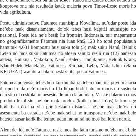
konprova ona nia resultadu katak maioria povu Timor-Leste moris ho
vida agrikultura.
Postu administrativu Fatumea munisipiu Kovalima, nu’udar postu ida
ne’ebe mak distansiamentu do’ok tebes husi kapitál munisipiu no
nasional. Postu ida ne’e besik liu fronteira Indonesia, tuir mapamentu
no geografikamente Fatumea nia luan km2 123 ho total populasaun
hamutuk 4.631 kompostu husi suku tolu (3) mak suku Nanú, Belulik
Leten no mos suku Fatumea no aldeia sanulo resin rua (12) hanesan
aldeia, Haliknai, Makokon, Nanú, Baleo, Traduk-ama, Belulik-Kraik,
Klau-Halek Maneki’ik, Fatumea, Rai-oan, Lebo, Mota-Ulun (ekipa
KEJUFAT) wainhira hala’o peskiza iha postu Fatumea.
Fatumea potensial tebes ho rikusoin iha rai leten nian, nia povu maioria
iha postu ida ne’e moris ho fila liman hodi hatutan moris no sustenta
oan sira nia eskola no nesesidade uma laran nian. Maske dalaruma mos
produto lokal sira ne’ebe mak produz (koileta husi to’os) la konsege
hodi ba to’o iha vila por kestaun distansia ne’ebe mak do’ok no
asesmentu ba estrada ne’ebe mak sei at no transporte ne’ebe mak bele
hateten susar karik iha tempu udan monu rai no mos bai loron naruk.
Alem de, ida ne’e Fatumea rasik mos iha fatin turismo ne’ebe mak bele