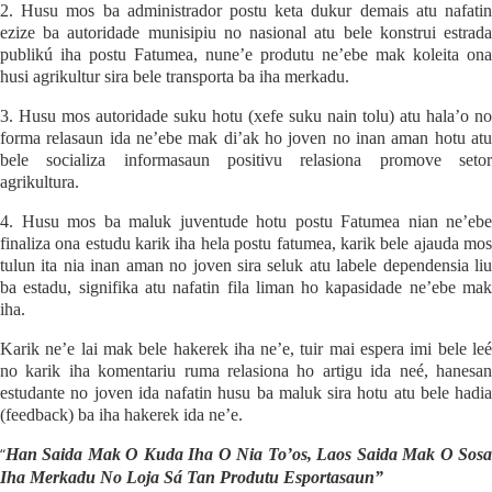
2. Husu mos ba administrador postu keta dukur demais atu nafatin
ezize ba autoridade munisipiu no nasional atu bele konstrui estrada
publikú iha postu Fatumea, nune’e produtu ne’ebe mak koleita ona
husi agrikultur sira bele transporta ba iha merkadu.
3. Husu mos autoridade suku hotu (xefe suku nain tolu) atu hala’o no
forma relasaun ida ne’ebe mak di’ak ho joven no inan aman hotu atu
bele socializa informasaun positivu relasiona promove setor
agrikultura.
4. Husu mos ba maluk juventude hotu postu Fatumea nian ne’ebe
finaliza ona estudu karik iha hela postu fatumea, karik bele ajauda mos
tulun ita nia inan aman no joven sira seluk atu labele dependensia liu
ba estadu, signifika atu nafatin fila liman ho kapasidade ne’ebe mak
iha.
Karik ne’e lai mak bele hakerek iha ne’e, tuir mai espera imi bele leé
no karik iha komentariu ruma relasiona ho artigu ida neé, hanesan
estudante no joven ida nafatin husu ba maluk sira hotu atu bele hadia
(feedback) ba iha hakerek ida ne’e.
“
Han Saida Mak O Kuda Iha O Nia To’os, Laos Saida Mak O Sosa
Iha Merkadu No Loja Sá Tan Produtu Esportasaun”