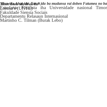
”
Hun ida,Abut ida, Tarak ida ba mudansa rai doben Fatumea no ba Timor Leste ida di’ak liu’’.
Estudante Finalista iha Universidade nasional Timor
Lorosa’e (UNTL)
Fakuldade Siensia Sociais
Departamentu Relasaun Internasional
Martinho C. Tilman (Burak Lebo)