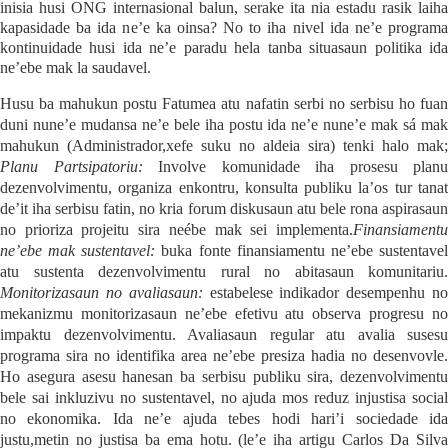
inisia husi ONG internasional balun, serake ita nia estadu rasik laiha
kapasidade ba ida ne’e ka oinsa? No to iha nivel ida ne’e programa
kontinuidade husi ida ne’e paradu hela tanba situasaun politika ida
ne’ebe mak la saudavel.
Husu ba mahukun postu Fatumea atu nafatin serbi no serbisu ho fuan
duni nune’e mudansa ne’e bele iha postu ida ne’e nune’e mak sá mak
mahukun (Administrador,xefe suku no aldeia sira) tenki halo mak;
Planu Partsipatoriu:
Involve komunidade iha prosesu planu
dezenvolvimentu, organiza enkontru, konsulta publiku la’os tur tanat
de’it iha serbisu fatin, no kria forum diskusaun atu bele rona aspirasaun
no prioriza projeitu sira neébe mak sei implementa.
Finansiamentu
ne’ebe mak sustentavel:
buka fonte finansiamentu ne’ebe sustentave
atu sustenta dezenvolvimentu rural no abitasaun komunitariu.
Monitorizasaun no avaliasaun:
estabelese indikador desempenhu n
mekanizmu monitorizasaun ne’ebe efetivu atu observa progresu no
impaktu dezenvolvimentu. Avaliasaun regular atu avalia susesu
programa sira no identifika area ne’ebe presiza hadia no desenvovle.
Ho asegura asesu hanesan ba serbisu publiku sira, dezenvolvimentu
bele sai inkluzivu no sustentavel, no ajuda mos reduz injustisa social
no ekonomika. Ida ne’e ajuda tebes hodi hari’i sociedade ida
justu,metin no justisa ba ema hotu. (le’e iha artigu Carlos Da Silva