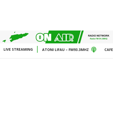
LIVE STREAMING
ATONI LIFAU – FM93.3MHZ
CAFE