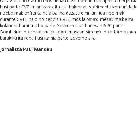
Octaviana do Carmo mos dehan husi moto ida ba apoiu emerjensia
husi parte CVTL nian katak ita atu hakmaan sofrimentu komunidade
ne’ebe mak enfrenta hela ba iha dezastre ninian, ida ne’e mak
durante CVTL halo no depois CVTL mos la’os’la’o mesak maibe ita
kolabora hamutuk ho parte Governo nian hanesan APC parte
Bombeiros no enkontru ka koordenasaun sira ne’e no informasaun
barak liu ita rona husi ita nia parte Governo sira.
Jornalista Paul Mandeu