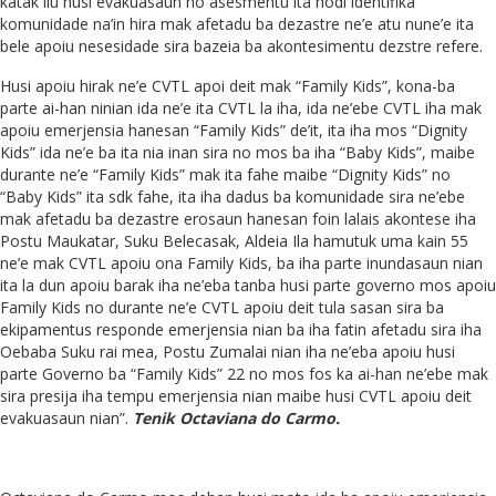
katak liu husi evakuasaun no asesmentu ita hodi identifika
komunidade na’in hira mak afetadu ba dezastre ne’e atu nune’e ita
bele apoiu nesesidade sira bazeia ba akontesimentu dezstre refere.
Husi apoiu hirak ne’e CVTL apoi deit mak “Family Kids”, kona-ba
parte ai-han ninian ida ne’e ita CVTL la iha, ida ne’ebe CVTL iha mak
apoiu emerjensia hanesan “Family Kids” de’it, ita iha mos “Dignity
Kids” ida ne’e ba ita nia inan sira no mos ba iha “Baby Kids”, maibe
durante ne’e “Family Kids” mak ita fahe maibe “Dignity Kids” no
“Baby Kids” ita sdk fahe, ita iha dadus ba komunidade sira ne’ebe
mak afetadu ba dezastre erosaun hanesan foin lalais akontese iha
Postu Maukatar, Suku Belecasak, Aldeia Ila hamutuk uma kain 55
ne’e mak CVTL apoiu ona Family Kids, ba iha parte inundasaun nian
ita la dun apoiu barak iha ne’eba tanba husi parte governo mos apoiu
Family Kids no durante ne’e CVTL apoiu deit tula sasan sira ba
ekipamentus responde emerjensia nian ba iha fatin afetadu sira iha
Oebaba Suku rai mea, Postu Zumalai nian iha ne’eba apoiu husi
parte Governo ba “Family Kids” 22 no mos fos ka ai-han ne’ebe mak
sira presija iha tempu emerjensia nian maibe husi CVTL apoiu deit
evakuasaun nian”.
Tenik Octaviana do Carmo.