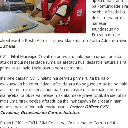
apoiu umanitaria
ba komunidade sira
ne’ebe afetadu ba
dezastre naturais
hanesan
Inundasaun no
Erozaun ne’ebe
akontese iha Postu Administrativu Maukatar no Postu Administrativu
Zumalai.
CVTL Filial Munisipiu Covalima antes atu halo apoiu umanitaria ka
atu destribui nesesidade ruma ba afetadu husi dezastre naturais sira
primeiru sei halo Evakuasaun no Asesmentu.
Iha ne’e baibain CVTL hala’o nia servisu primeiru ita ba halo
evakuasaun ba komunidade afetadu sira no segundu mak ita ba halo
asesmentu tuir observasaun ba iha dezastre ne’ebe mak akontese
iha ne’eba ita observa ne’ebe mak akontese grave total, ita identifika
mos uma hirak ne’ebe afetadu ba iha inundasaun ka erosaun nian
depois mak ita foin halo evakuasaun.
Project Officer CVTL
Covalima, Octaviana do Carmo, hateten.
Project Officer CVTL Filial Covalima
,
Octaviana do Carmo relata