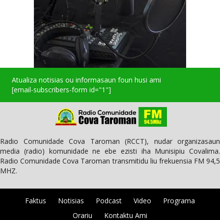
Atualiza notisias ou informasaun foun husi ami
[email-subscribers-form id="1"]
Radio Comunidade Cova Taroman (RCCT), nudar organizasaun
media (radio) komunidade ne ebe ezisti iha Munisipiu Covalima.
Radio Comunidade Cova Taroman transmitidu liu frekuensia FM 94,5
MHZ.
Faktus
Notisias
Podcast
Video
Programa
Orariu
Kontaktu Ami