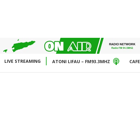
LIVE STREAMING
ATONI LIFAU – FM93.3MHZ
CAFE