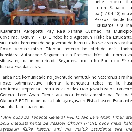
nebe mosu iha
Loron Sabado liu
ba (17-04-20) entre
Pessoal Saúde ho
Estudante sira iha
Kuarentina Aeroportu Kay Rala Xanana Gusmão iha Municipio
Covalima, Oknum F-FDTL nebe halo Agresaun Físika ba Estudante
sira, maka komunidade no Jovemtude hamutuk ho Veteranus sira iha
Posto Administrativo Tilomar lamenta ho atetude ne’e, tanba
konsidera Autoridade Seguransa nia Presensa la’os atu normaliza
situasaun, maibe Autoridade Seguransa mosu ho Forsa no Físika
hasoru Estudante sira.
Tanba ne’e komunidade no Joventude hamutuk ho Veteranus sira iha
Posto Administrativo Tilomar, lamenetadu tebes no liu husi
Konfrensia Imprensa Porta Voz Charles Dao Jawa husi ba Tanente
General Lere Anan Timur atu bolu imediatamente ba Pessoal/
Oknum F-FDTL nebe maka halo agregasaun Fisika hasoru Estudante
sira, iha fatin kuarentina.
“ Ami husu ba Tanente General F-FDTL Avô Lere Anan Timur atu
bolu imediatamente ba Pessoal Oknum F-FDTL nebe maka halo
agresaun físika hasoru ami nia maluk Estudante sira iha