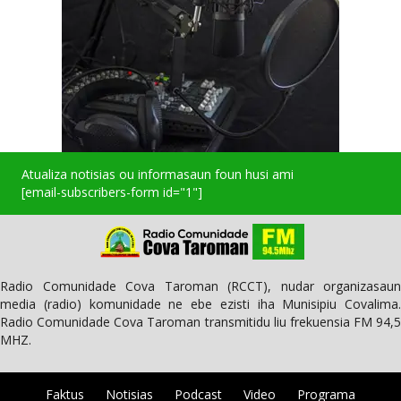
Atualiza notisias ou informasaun foun husi ami
[email-subscribers-form id="1"]
Radio Comunidade Cova Taroman (RCCT), nudar organizasaun
media (radio) komunidade ne ebe ezisti iha Munisipiu Covalima.
Radio Comunidade Cova Taroman transmitidu liu frekuensia FM 94,5
MHZ.
Faktus
Notisias
Podcast
Video
Programa