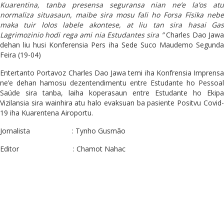
Kuarentina, tanba presensa seguransa nian ne’e la’os atu
normaliza situasaun, maibe sira mosu fali ho Forsa Físika nebe
maka tuir lolos labele akontese, at liu tan sira hasai Gas
Lagrimozinio hodi rega ami nia Estudantes sira ”
Charles Dao Jaw
dehan liu husi Konferensia Pers iha Sede Suco Maudemo Segunda
Feira (19-04)
Entertanto Portavoz Charles Dao Jawa temi iha Konfrensia Imprensa
ne’e dehan hamosu dezentendimentu entre Estudante ho Pessoal
Saúde sira tanba, laiha koperasaun entre Estudante ho Ekipa
Vizilansia sira wainhira atu halo evaksuan ba pasiente Positvu Covid-
19 iha Kuarentena Airoportu.
Jornalista : Tynho Gusmão
Editor : Chamot Nahac