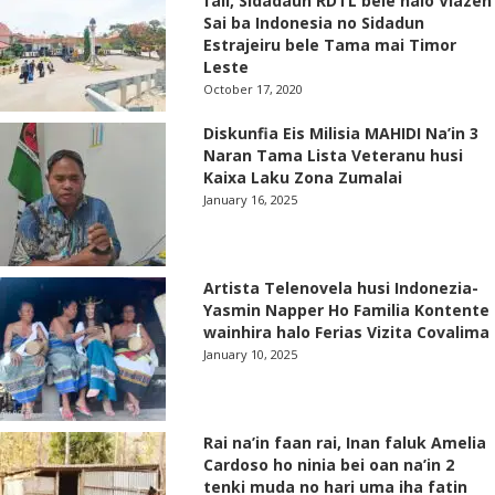
fali, Sidadaun RDTL bele halo Viazen
Sai ba Indonesia no Sidadun
Estrajeiru bele Tama mai Timor
Leste
October 17, 2020
Diskunfia Eis Milisia MAHIDI Na’in 3
Naran Tama Lista Veteranu husi
Kaixa Laku Zona Zumalai
January 16, 2025
Artista Telenovela husi Indonezia-
Yasmin Napper Ho Familia Kontente
wainhira halo Ferias Vizita Covalima
January 10, 2025
Rai na’in faan rai, Inan faluk Amelia
Cardoso ho ninia bei oan na’in 2
tenki muda no hari uma iha fatin