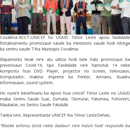
Covalima-RCCT-UNICEF ho USAID Timor Leste apoiu fasilidade
fortalesimentu promosaun saude ba ministerio saude hodi intrega
ba sentru saude 7 iha Munisipio Covalima.
Ekipamentu hirak ne’e atu utiliza hodi bele halo promosaun ba
prevensaun Covid-19, tipo Fasilidade ne’e hamotuk 14 nebe
kompostu husi DVD Player, projector no screen, televizaun,
Komputador, makina Imprime ka Printer, Armariu, Kuadru
informasaun, sound system,
Ho nune’e benefisiariu ba Apoio husi Unicef Timor Leste no USAID
maka; Sentru Saude Suai, Zumalai, Tiloma’ar, Fatumea, Fohorem,
Maukatar, no Sentru Saude Fatululik.
Tanba ne’e, Representante UNICEF iha Timor LesteDehan,
“Maske esforsu bo’ot nebe dadaun ne’e hala’o hodi responde ba