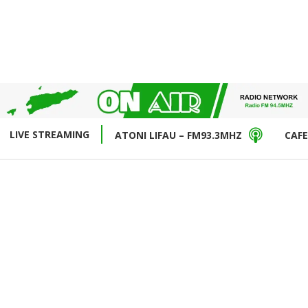
LIVE STREAMING
ATONI LIFAU – FM93.3MHZ
CAFE