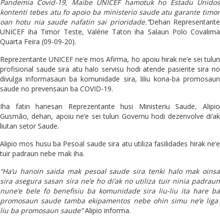
Pandemia Covid-19, Maibe UNICEF hamotuk ho Estadu Unidos
kontenti tebes atu fo apoio ba ministerio saude atu garante timor
oan hotu nia saude nafatin sai prioridade.”
Dehan Representant
UNICEF iha Timor Teste, Valérie Taton iha Salaun Polo Covalima
Quarta Feira (09-09-20).
Reprezentante UNICEF ne’e mos Afirma, ho apoiu hirak ne’e sei tulun
profisional saude sira atu halo servisu hodi atende pasiente sira no
divulga informasaun ba komunidade sira, liliu kona-ba promosaun
saude no prevensaun ba COVID-19.
Iha fatin hanesan Reprezentante husi Ministeriu Saude, Alipio
Gusmão, dehan, apoiu ne’e sei tulun Governu hodi dezenvolve di’ak
liutan setor Saude.
Alipio mos husu ba Pesoal saude sira atu utiliza fasilidades hirak ne’e
tuir padraun nebe mak iha.
“Ha’u hanoin saida mak pesoal saude sira tenki halo mak oinsa
sira asegura sasan sira ne’e ho di’ak no utiliza tuir ninia padraun
nune’e bele fo benefisiu ba komunidade sira liu-liu ita hare ba
promosaun saude tamba ekipamentos nebe ohin simu ne’e liga
liu ba promosaun saude”
Alipio informa.