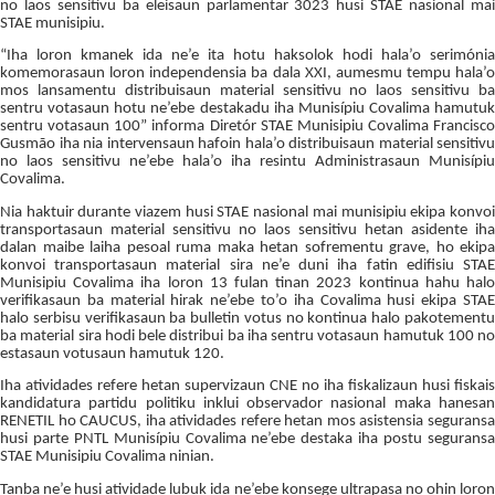
no laos sensitivu ba eleisaun parlamentar 3023 husi STAE nasional mai
STAE munisipiu.
“Iha loron kmanek ida ne’e ita hotu haksolok hodi hala’o serimónia
komemorasaun loron independensia ba dala XXI, aumesmu tempu hala’o
mos lansamentu distribuisaun material sensitivu no laos sensitivu ba
sentru votasaun hotu ne’ebe destakadu iha Munisípiu Covalima hamutuk
sentru votasaun 100” informa Diretór STAE Munisipiu Covalima Francisco
Gusmão iha nia intervensaun hafoin hala’o distribuisaun material sensitivu
no laos sensitivu ne’ebe hala’o iha resintu Administrasaun Munisípiu
Covalima.
Nia haktuir durante viazem husi STAE nasional mai munisipiu ekipa konvoi
transportasaun material sensitivu no laos sensitivu hetan asidente iha
dalan maibe laiha pesoal ruma maka hetan sofrementu grave, ho ekipa
konvoi transportasaun material sira ne’e duni iha fatin edifisiu STAE
Munisipiu Covalima iha loron 13 fulan tinan 2023 kontinua hahu halo
verifikasaun ba material hirak ne’ebe to’o iha Covalima husi ekipa STAE
halo serbisu verifikasaun ba bulletin votus no kontinua halo pakotementu
ba material sira hodi bele distribui ba iha sentru votasaun hamutuk 100 no
estasaun votusaun hamutuk 120.
Iha atividades refere hetan supervizaun CNE no iha fiskalizaun husi fiskais
kandidatura partidu politiku inklui observador nasional maka hanesan
RENETIL ho CAUCUS, iha atividades refere hetan mos asistensia seguransa
husi parte PNTL Munisípiu Covalima ne’ebe destaka iha postu seguransa
STAE Munisipiu Covalima ninian.
Tanba ne’e husi atividade lubuk ida ne’ebe konsege ultrapasa no ohin loron