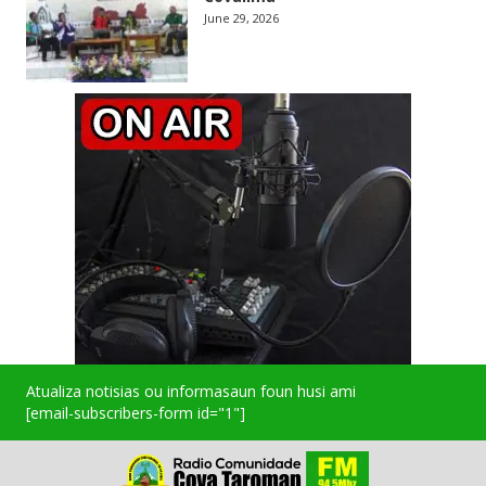
June 29, 2026
Atualiza notisias ou informasaun foun husi ami
[email-subscribers-form id="1"]