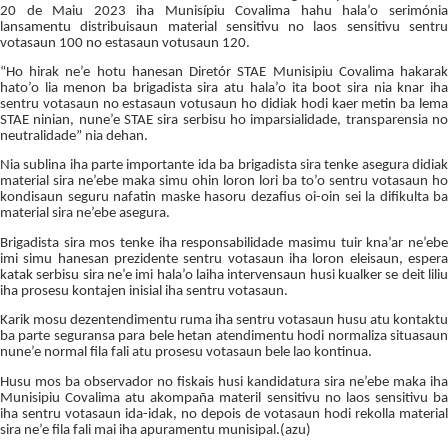
20 de Maiu 2023 iha Munisípiu Covalima hahu hala’o serimónia
lansamentu distribuisaun material sensitivu no laos sensitivu sentru
votasaun 100 no estasaun votusaun 120.
“Ho hirak ne’e hotu hanesan Diretór STAE Munisipiu Covalima hakarak
hato’o lia menon ba brigadista sira atu hala’o ita boot sira nia knar iha
sentru votasaun no estasaun votusaun ho didiak hodi kaer metin ba lema
STAE ninian, nune’e STAE sira serbisu ho imparsialidade, transparensia no
neutralidade” nia dehan.
Nia sublina iha parte importante ida ba brigadista sira tenke asegura didiak
material sira ne’ebe maka simu ohin loron lori ba to’o sentru votasaun ho
kondisaun seguru nafatin maske hasoru dezafius oi-oin sei la difikulta ba
material sira ne’ebe asegura.
Brigadista sira mos tenke iha responsabilidade masimu tuir kna’ar ne’ebe
imi simu hanesan prezidente sentru votasaun iha loron eleisaun, espera
katak serbisu sira ne’e imi hala’o laiha intervensaun husi kualker se deit liliu
iha prosesu kontajen inisial iha sentru votasaun.
Karik mosu dezentendimentu ruma iha sentru votasaun husu atu kontaktu
ba parte seguransa para bele hetan atendimentu hodi normaliza situasaun
nune’e normal fila fali atu prosesu votasaun bele lao kontinua.
Husu mos ba observador no fiskais husi kandidatura sira ne’ebe maka iha
Munisipiu Covalima atu akompaña materil sensitivu no laos sensitivu ba
iha sentru votasaun ida-idak, no depois de votasaun hodi rekolla material
sira ne’e fila fali mai iha apuramentu munisipal.(azu)