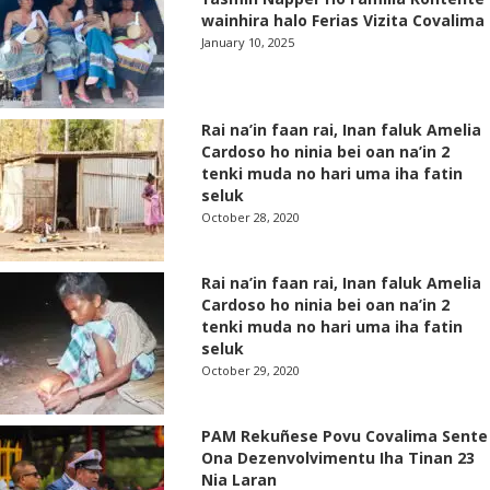
wainhira halo Ferias Vizita Covalima
January 10, 2025
Rai na’in faan rai, Inan faluk Amelia
Cardoso ho ninia bei oan na’in 2
tenki muda no hari uma iha fatin
seluk
October 28, 2020
Rai na’in faan rai, Inan faluk Amelia
Cardoso ho ninia bei oan na’in 2
tenki muda no hari uma iha fatin
seluk
October 29, 2020
PAM Rekuñese Povu Covalima Sente
Ona Dezenvolvimentu Iha Tinan 23
Nia Laran