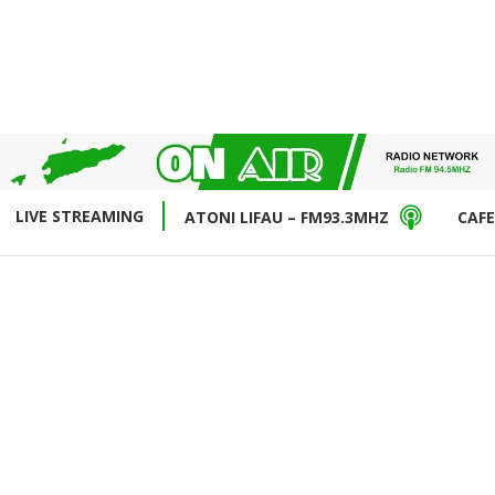
LIVE STREAMING
ATONI LIFAU – FM93.3MHZ
CAFE