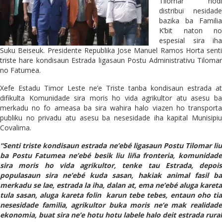
Tilomar hodi
distribui nesidade
bazika ba Familia
K’bit naton no
espesial sira iha
Suku Beiseuk. Presidente Republika Jose Manuel Ramos Horta senti
triste hare kondisaun Estrada ligasaun Postu Administrativu Tilomar
no Fatumea.
Xefe Estadu Timor Leste ne’e Triste tanba kondisaun estrada at
difikulta Komunidade sira moris ho vida agrikultor atu asesu ba
merkadu no fo ameasa ba sira wahira halo viazen ho transporta
publiku no privadu atu asesu ba nesesidade iha kapital Munisipiu
Covalima.
“Senti triste kondisaun estrada ne’ebé ligasaun Postu Tilomar liu
ba Postu Fatumea ne’ebé besik liu liña fronteria, komunidade
sira moris ho vida agrikultor, tenke tau Estrada, depois
populasaun sira ne’ebé kuda sasan, hakiak animal fasil ba
merkadu se lae, estrada la iha, dalan at, ema ne’ebé aluga kareta
tula sasan, aluga kareta folin karun tebe tebes, entaun oho tia
nesesidade familia, agrikultor buka moris ne’e mak realidade
ekonomia, buat sira ne’e hotu hotu labele halo deit estrada rural