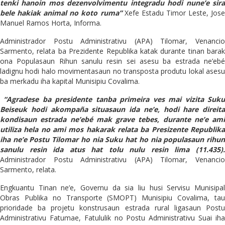
tenki hanoin mos dezenvolvimentu integradu hodi nune’e sira
bele hakiak animal no koto ruma”
Xefe Estadu Timor Leste, Jos
Manuel Ramos Horta, Informa.
Administrador Postu Administrativu (APA) Tilomar, Venancio
Sarmento, relata ba Prezidente Republika katak durante tinan barak
ona Populasaun Rihun sanulu resin sei asesu ba estrada ne’ebé
ladignu hodi halo movimentasaun no transposta produtu lokal asesu
ba merkadu iha kapital Munisipiu Covalima.
“Agradese ba presidente tanba primeira ves mai vizita Suk
Beiseuk hodi akompaña situasaun ida ne’e, hodi hare direita
kondisaun estrada ne’ebé mak grave tebes, durante ne’e ami
utiliza hela no ami mos hakarak relata ba Presizente Republika
iha ne’e Postu Tilomar ho nia Suku hat ho nia populasaun rihun
sanulu resin ida atus hat tolu nulu resin lima (11.435).
Administrador Postu Administrativu (APA) Tilomar, Venancio
Sarmento, relata.
Engkuantu Tinan ne’e, Governu da sia liu husi Servisu Munisipal
Obras Publika no Transporte (SMOPT) Munisipiu Covalima, tau
prioridade ba projetu konstrusaun estrada rural ligasaun Postu
Administrativu Fatumae, Fatululik no Postu Administrativu Suai iha