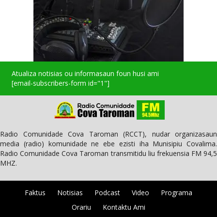
Atualiza notisias ou informasaun foun husi ami
[email-subscribers-form id="1"]
Radio Comunidade Cova Taroman (RCCT), nudar organizasaun
media (radio) komunidade ne ebe ezisti iha Munisipiu Covalima.
Radio Comunidade Cova Taroman transmitidu liu frekuensia FM 94,5
MHZ.
Faktus
Notisias
Podcast
Video
Programa
Orariu
Kontaktu Ami