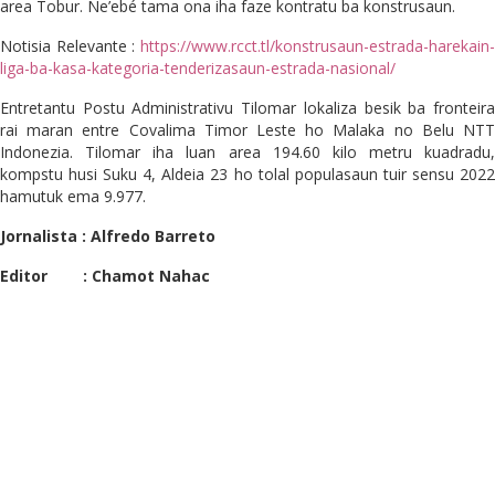
area Tobur. Ne’ebé tama ona iha faze kontratu ba konstrusaun.
Notisia Relevante :
https://www.rcct.tl/konstrusaun-estrada-harekain-
liga-ba-kasa-kategoria-tenderizasaun-estrada-nasional/
Entretantu Postu Administrativu Tilomar lokaliza besik ba fronteira
rai maran entre Covalima Timor Leste ho Malaka no Belu NTT
Indonezia. Tilomar iha luan area 194.60 kilo metru kuadradu,
kompstu husi Suku 4, Aldeia 23 ho tolal populasaun tuir sensu 2022
hamutuk ema 9.977.
Jornalista : Alfredo Barreto
Editor : Chamot Nahac