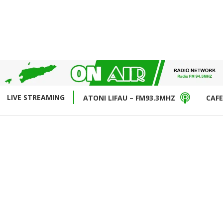
LIVE STREAMING
ATONI LIFAU – FM93.3MHZ
CAFE