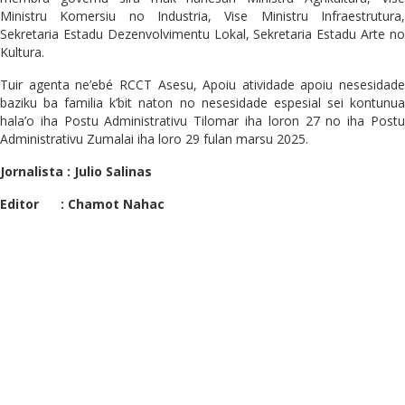
Ministru Komersiu no Industria, Vise Ministru Infraestrutura,
Sekretaria Estadu Dezenvolvimentu Lokal, Sekretaria Estadu Arte no
Kultura.
Tuir agenta ne’ebé RCCT Asesu, Apoiu atividade apoiu nesesidade
baziku ba familia k’bit naton no nesesidade espesial sei kontunua
hala’o iha Postu Administrativu Tilomar iha loron 27 no iha Postu
Administrativu Zumalai iha loro 29 fulan marsu 2025.
Jornalista : Julio Salinas
Editor : Chamot Nahac