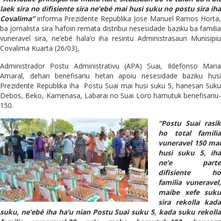
laek sira no difisiente sira ne’ebé mai husi suku no postu sira iha
Covalima”
informa Prezidente Republika Jose Manuel Ramos Horta,
ba jornalista sira hafoin remata distribui nesesidade baziku ba familia
vuneravel sira, ne’ebé hala’o iha resintu Administrasaun Munisipiu
Covalima Kuarta (26/03),
Administrador Postu Administrativu (APA) Suai, Ildefonso Maria
Amaral, dehan benefisariu hetan apoiu nesesidade baziku husi
Prezidente Republika iha Postu Suai mai husi suku 5, hanesan Suku
Debos, Beko, Kamenasa, Labarai no Suai Loro hamutuk benefisariu-
150.
“Postu Suai rasik
ho total familia
vuneravel 150 mai
husi suku 5, iha
ne’e parte
difisiente ho
familia vuneravel,
maibe xefe suku
sira rekolla kada
suku, ne’ebé iha ha’u nian Postu Suai suku 5, kada suku rekolla