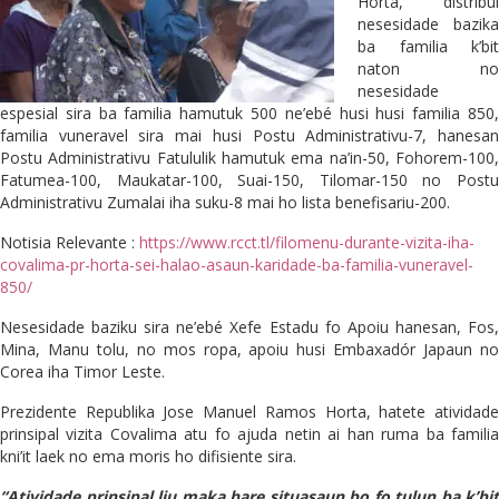
Horta, distribui
nesesidade bazika
ba familia k’bit
naton no
nesesidade
espesial sira ba familia hamutuk 500 ne’ebé husi husi familia 850,
familia vuneravel sira mai husi Postu Administrativu-7, hanesan
Postu Administrativu Fatululik hamutuk ema na’in-50, Fohorem-100,
Fatumea-100, Maukatar-100, Suai-150, Tilomar-150 no Postu
Administrativu Zumalai iha suku-8 mai ho lista benefisariu-200.
Notisia Relevante :
https://www.rcct.tl/filomenu-durante-vizita-iha-
covalima-pr-horta-sei-halao-asaun-karidade-ba-familia-vuneravel-
850/
Nesesidade baziku sira ne’ebé Xefe Estadu fo Apoiu hanesan, Fos,
Mina, Manu tolu, no mos ropa, apoiu husi Embaxadór Japaun no
Corea iha Timor Leste.
Prezidente Republika Jose Manuel Ramos Horta, hatete atividade
prinsipal vizita Covalima atu fo ajuda netin ai han ruma ba familia
kni’it laek no ema moris ho difisiente sira.
“Atividade prinsipal liu maka hare situasaun bo fo tulun ba k’bit