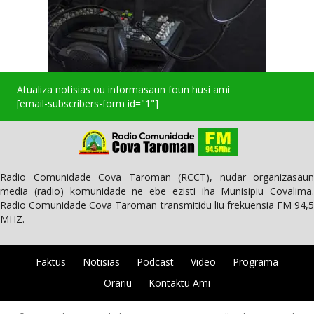
Atualiza notisias ou informasaun foun husi ami
[email-subscribers-form id="1"]
Radio Comunidade Cova Taroman (RCCT), nudar organizasaun
media (radio) komunidade ne ebe ezisti iha Munisipiu Covalima.
Radio Comunidade Cova Taroman transmitidu liu frekuensia FM 94,5
MHZ.
Faktus
Notisias
Podcast
Video
Programa
Orariu
Kontaktu Ami