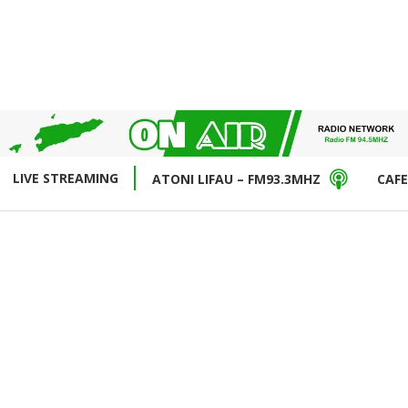
LIVE STREAMING
ATONI LIFAU – FM93.3MHZ
CAFE