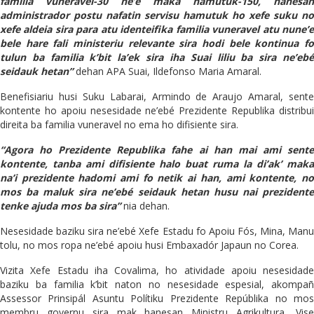
familia vuneravel-30 ne’e maka hamutuk-150, hanesan
administrador postu nafatin servisu hamutuk ho xefe suku no
xefe aldeia sira para atu identeifika familia vuneravel atu nune’e
bele hare fali ministeriu relevante sira hodi bele kontinua fo
tulun ba familia k’bit la’ek sira iha Suai liliu ba sira ne’ebé
seidauk hetan”
dehan APA Suai, Ildefonso Maria Amaral.
Benefisiariu husi Suku Labarai, Armindo de Araujo Amaral, sente
kontente ho apoiu nesesidade ne’ebé Prezidente Republika distribui
direita ba familia vuneravel no ema ho difisiente sira.
“Agora ho Prezidente Republika fahe ai han mai ami sente
kontente, tanba ami difisiente halo buat ruma la di’ak’ maka
na’i prezidente hadomi ami fo netik ai han, ami kontente, no
mos ba maluk sira ne’ebé seidauk hetan husu nai prezidente
tenke ajuda mos ba sira”
nia dehan.
Nesesidade baziku sira ne’ebé Xefe Estadu fo Apoiu Fós, Mina, Manu
tolu, no mos ropa ne’ebé apoiu husi Embaxadór Japaun no Corea.
Vizita Xefe Estadu iha Covalima, ho atividade apoiu nesesidade
baziku ba familia k’bit naton no nesesidade espesial, akompañ
Assessor Prinsipál Asuntu Polítiku Prezidente Repúblika no mos
membru governu sira mak hanesan Ministru Agrikultura, Vise