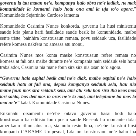
governu la tau matan ne’e, kompanya halo obra ne’e ladiak, ne mak
komunidade la kontenti, halo hotu ona ami la uja to’o agora
,”
Komunidade Sejartinho Cardoso lamenta
Komunidade Casimira Nunes konkorda, governu liu husi ministeriu
saude kria planu harii fasilidade saude besik ba komunidade, maibe
sente triste, bainhira konstrusaun remata, povu seidauk uza, fasilidade
refere komesa nakfera no ameasa atu monu,
Casimira Nunes mos konta maske konstrusaun refere remata no
komesa at fali ona maibe durante ne’e kompania nain seidauk selu hotu
trabalador, Casimira nia mane foun sira sira nia osan to’o agora.
“
Governu halo ospital besik ami ne’e diak, maibe ospital ne’e halo
seidauk hotu at fali ona, depois kompanya seidauk selu, hau nia
mane foun mos sira seidauk selu, ami atu selu bon sira iha keos mos
lori saida, bos deit mos to oras ne’e la mai, ami telephone ba mos la
mai ne’e”
katak Komunidade Casimira Nunes.
Enkunatu orsamentu ne’ebe oitavu governu hasai hodi halo
konstrusaun ba edifisiu foun postu saude Beiseuk ho montante dolar
amerikanu rihun atus rua, sia nulu resin lima, ne’ebe konstrui husi
kompania CARAME Unipesoal, Lda no konstrusaun ne’e hahu iha