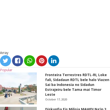
Array
Popular
Fronteira Terrestres RDTL-RI, Loke
fali, Sidadaun RDTL bele halo Viazen
Sai ba Indonesia no Sidadun
Estrajeiru bele Tama mai Timor
Leste
October 17, 2020
Diskunfia Eis Milisia MAHIDI Na’in 3