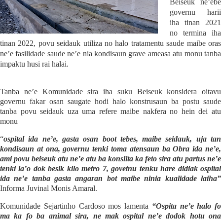
Beiseuk ne’ebe
governu harii
iha tinan 2021
no termina iha
tinan 2022, povu seidauk utiliza no halo tratamentu saude maibe oras
ne’e fasilidade saude ne’e nia kondisaun grave ameasa atu monu tanba
impaktu husi rai halai.
Tanba ne’e Komunidade sira iha suku Beiseuk konsidera oitavu
governu fakar osan saugate hodi halo konstrusaun ba postu saude
tanba povu seidauk uza uma refere maibe nakfera no hein dei atu
monu
“
ospital ida ne’e, gasta osan boot tebes, maibe seidauk, uja tan
kondisaun at ona, governu tenki toma atensaun ba Obra ida ne’e,
ami povu beiseuk atu ne’e atu ba konslita ka feto sira atu partus ne’e
tenki la’o dok besik kilo metro 7, govetnu tenku hare didiak ospital
ida ne’e tanba gasta angaran bot maibe ninia kualidade laiha”
Informa Juvinal Monis Amaral.
Komunidade Sejartinho Cardoso mos lamenta
“Ospita ne’e halo fo
ma ka fo ba animal sira, ne mak ospital ne’e dodok hotu ona