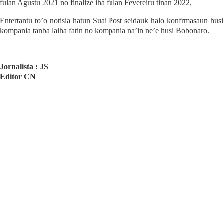
fulan Agustu 2021 no finalize iha fulan Fevereiru tinan 2022,
Entertantu to’o notisia hatun Suai Post seidauk halo konfrmasaun husi
kompania tanba laiha fatin no kompania na’in ne’e husi Bobonaro.
Jornalista : JS
Editor CN