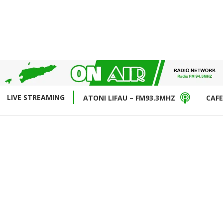
LIVE STREAMING
ATONI LIFAU – FM93.3MHZ
CAFE