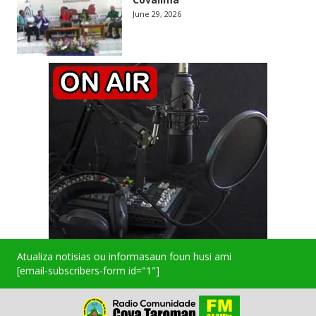
June 29, 2026
Atualiza notisias ou informasaun foun husi ami
[email-subscribers-form id="1"]