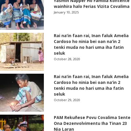
Yasmin Napper Ho Familia Kontente
wainhira halo Ferias Vizita Covalima
January 10, 2025
Rai na’in faan rai, Inan faluk Amelia
Cardoso ho ninia bei oan na’in 2
tenki muda no hari uma iha fatin
seluk
October 28, 2020
Rai na’in faan rai, Inan faluk Amelia
Cardoso ho ninia bei oan na’in 2
tenki muda no hari uma iha fatin
seluk
October 29, 2020
PAM Rekuñese Povu Covalima Sente
Ona Dezenvolvimentu Iha Tinan 23
Nia Laran