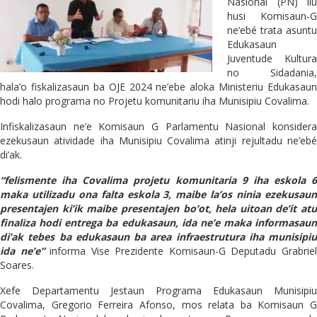
Nasional (PN) liu
husi Komisaun-G
ne’ebé trata asuntu
Edukasaun
Juventude Kultura
no Sidadania,
hala’o fiskalizasaun ba OJE 2024 ne’ebe aloka Ministeriu Edukasaun
hodi halo programa no Projetu komunitariu iha Munisipiu Covalima.
Infiskalizasaun ne’e Komisaun G Parlamentu Nasional konsidera
ezekusaun atividade iha Munisipiu Covalima atinji rejultadu ne’ebé
di’ak.
“felismente iha Covalima projetu komunitaria 9 iha eskola 6
maka utilizadu ona falta eskola 3, maibe la’os ninia ezekusaun
presentajen ki’ik maibe presentajen bo’ot, hela uitoan de’it atu
finaliza hodi entrega ba edukasaun, ida ne’e maka informasaun
di’ak tebes ba edukasaun ba area infraestrutura iha munisipiu
ida ne’e”
informa Vise Prezidente Komisaun-G Deputadu Grabrie
Soares.
Xefe Departamentu Jestaun Programa Edukasaun Munisipiu
Covalima, Gregorio Ferreira Afonso, mos relata ba Komisaun G