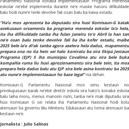
Parlamentu Nasional konaba implementasaun Programa merenda
eskolar ne’ebé implementa durante ne’e maske hasoru difikuldade
balu hodi nune’e tenki devolve fali osan balu ba kaixa estadu.
“Ha’u mos aprezenta ba deputadu sira husi Komisaun-G katak
ezekusaun orsamentu ba programa merenda eskolar la’o hela,
ita iha difikuldade tanba iha fulan Janeiru to’o Abril la han tan
ne’e osan balu tenke devolve fali ba iha kofer estadu, maibe
2025 bele la’o di’ak tanba agora aselera hela dadus, mapamentu
prepara ona no ita hein sei halo kontratu ba sira Ekipa Jestaun
Programa (EJP) 5 iha munisipiu Covalima atu sira bele buka
kompañia ruma liu husi aprozionamentu sira bele tein, ita mos
prepara hela dadus balu atu EJP sira bele asina kontratu ba 2025
atu nune’e implementasaun ho baze legal”
nia dehan.
Komisaun-G Parlamentu Nasional mos simu kestaun no
preokupasaun barak ne’ebé diretór eskola sira hato’o konaba eskola
balu laiha moru, menus manorin na’in, tanba ne’e mak diputadu sira
husi Komisaun G sei relata iha Parlamentu Nasional hodi bolu
atensaun ba governu liliu Miniteriu Edukasaun atu toma atensaun ba
kestaun ne’e.
Jornalista : Julio Salinas