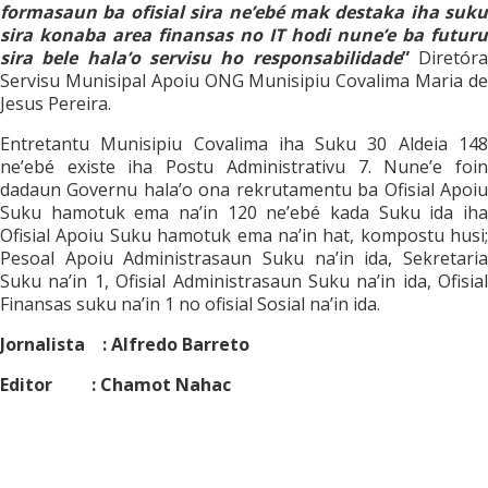
formasaun ba ofisial sira ne’ebé mak destaka iha suku
sira konaba area finansas no IT hodi nune’e ba futuru
sira bele hala’o servisu ho responsabilidade
”
Diretór
Servisu Munisipal Apoiu ONG Munisipiu Covalima Maria de
Jesus Pereira.
Entretantu Munisipiu Covalima iha Suku 30 Aldeia 148
ne’ebé existe iha Postu Administrativu 7. Nune’e foin
dadaun Governu hala’o ona rekrutamentu ba Ofisial Apoiu
Suku hamotuk ema na’in 120 ne’ebé kada Suku ida iha
Ofisial Apoiu Suku hamotuk ema na’in hat, kompostu husi;
Pesoal Apoiu Administrasaun Suku na’in ida, Sekretaria
Suku na’in 1, Ofisial Administrasaun Suku na’in ida, Ofisial
Finansas suku na’in 1 no ofisial Sosial na’in ida.
Jornalista : Alfredo Barreto
Editor : Chamot Nahac