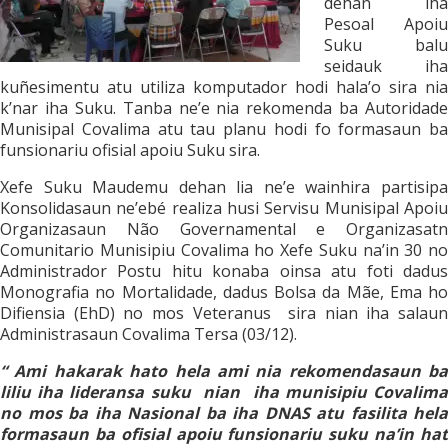
dehan iha
Pesoal Apoiu
Suku balu
seidauk iha
kuñesimentu atu utiliza komputador hodi hala’o sira nia
k’nar iha Suku. Tanba ne’e nia rekomenda ba Autoridade
Munisipal Covalima atu tau planu hodi fo formasaun ba
funsionariu ofisial apoiu Suku sira.
Xefe Suku Maudemu dehan lia ne’e wainhira partisipa
Konsolidasaun ne’ebé realiza husi Servisu Munisipal Apoiu
Organizasaun Não Governamental e Organizasatn
Comunitario Munisipiu Covalima ho Xefe Suku na’in 30 no
Administrador Postu hitu konaba oinsa atu foti dadus
Monografia no Mortalidade, dadus Bolsa da Mãe, Ema ho
Difiensia (EhD) no mos Veteranus sira nian iha salaun
Administrasaun Covalima Tersa (03/12).
“ Ami hakarak hato hela ami nia rekomendasaun ba
liliu iha lideransa suku nian iha munisipiu Covalima
no mos ba iha Nasional ba iha DNAS atu fasilita hela
formasaun ba ofisial apoiu funsionariu suku na’in hat