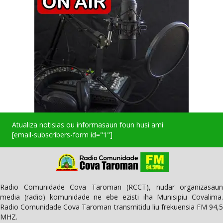
Atualiza notisias ou informasaun foun husi ami
[email-subscribers-form id="1"]
Radio Comunidade Cova Taroman (RCCT), nudar organizasaun
media (radio) komunidade ne ebe ezisti iha Munisipiu Covalima.
Radio Comunidade Cova Taroman transmitidu liu frekuensia FM 94,5
MHZ.