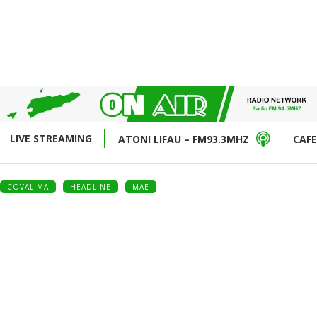
LIVE STREAMING
ATONI LIFAU – FM93.3MHZ
CAFE
COVALIMA
HEADLINE
MAE