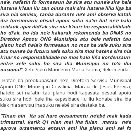
ne’e, nafatin fo formasaun ba sira atu nune’e sira bele
hatene k’lean liu tan oinsa mak sira hatene liliu liga ba
sira nia servisu, tanba durante ne’e ami observa katak
iha funsionariu ofisail apoiu suku na’in hat ne’e balu
seidauk apar didi’ak sira nia k’narr ho responsabilidade
ho di’ak, ho ida ne’e hakarak rekomenda ba DNAS no
Diretóra Apoou ONG Munisipiu atu bele nafatin tau
planu hodi hala’o formasaun no mos ba xefe suku sira
atu nune’e ba futuru xefe suku sira mos hatene sira nia
k’nar no responsablidade no mos halo liña kordensaun
entre xefe suku ho sira iha Munisipiu no to’o iha
nasional
”
Xefe Suku Maudemo Maria Fatima, Rekomenda.
Hatan ba preokupasaun ne’e Diretóra Servisu Munisipal
Apoiu ONG Munisipiu Covalima, Maraia de Jesus Pereira,
hatete sei nafatin tau planu hodi kapasata pesoal apoiu
suku sira hodi bele iha kapasidade liu liu konaba sira ida
idak nia servisu iha suku ne’ebé sira destaka ba.
“Tinan oin ita sei hare orasamentu ne’ebé mak kada
trimestral, karik Q1 nian mai iha fulan marsu ne’e
aprova orsamentu entaun ami iha planu ami sei fo