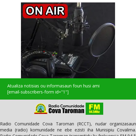
Atualiza notisias ou informasaun foun husi ami
[email-subscribers-form id="1"]
Radio Comunidade Cova Taroman (RCCT), nudar organizasaun
media (radio) komunidade ne ebe ezisti iha Munisipiu Covalima.
Radio Comunidade Cova Taroman transmitidu liu frekuensia FM 94,5