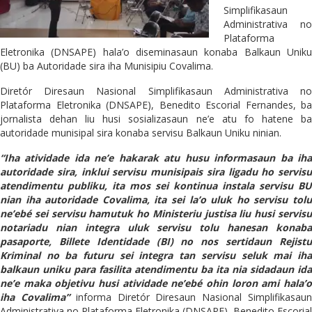
Simplifikasaun
Administrativa no
Plataforma
Eletronika (DNSAPE) hala’o diseminasaun konaba Balkaun Uniku
(BU) ba Autoridade sira iha Munisipiu Covalima.
Diretór Diresaun Nasional Simplifikasaun Administrativa no
Plataforma Eletronika (DNSAPE), Benedito Escorial Fernandes, ba
jornalista dehan liu husi sosializasaun ne’e atu fo hatene ba
autoridade munisipal sira konaba servisu Balkaun Uniku ninian.
“Iha atividade ida ne’e hakarak atu husu informasaun ba iha
autoridade sira, inklui servisu munisipais sira ligadu ho servisu
atendimentu publiku, ita mos sei kontinua instala servisu BU
nian iha autoridade Covalima, ita sei la’o uluk ho servisu tolu
ne’ebé sei servisu hamutuk ho Ministeriu justisa liu husi servisu
notariadu nian integra uluk servisu tolu hanesan konaba
pasaporte, Billete Identidade (BI) no nos sertidaun Rejistu
Kriminal no ba futuru sei integra tan servisu seluk mai iha
balkaun uniku para fasilita atendimentu ba ita nia sidadaun ida
ne’e maka objetivu husi atividade ne’ebé ohin loron ami hala’o
iha Covalima”
informa Diretór Diresaun Nasional Simplifikasau
Administrativa no Plataforma Eletronika (DNSAPE), Benedito Escorial