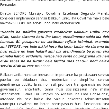
Fernandes.
Diretór SEFOPE Munisipiu Covalima Estefanus Segundo Manek,
konsidera implementa servisu Balkaun Uniku iha Covalima maka bele
hakmak SEFOPE nia servisu hodi halo atendimentu.
“Hanoin ho politika governu estabelese Balkaun Uniku ne’e
di’ak, tanba sistema hotu iha laran, atendimentu saida ida deit
hanesan BI, pasaporte no sertidaun rejistu kriminal, exemplo
ami SEFOPE mos bele inklui hotu iha laran tanba nia sistema liu
husi online no bele hafasil ami nia atendimentu ba joven sira
konaba hato’o evidensia, ne’ebé hau sente ho programa ida ne’e
di’ak tebes no ba futuru bele fasilita mos SEFOPE hodi hala’o
servisu di’ak liu tan”
nia dehan.
Balkaun Uniku hanesan inovasaun importante ba prestasaun servisu
publiku ba sidadaun sira, moderniza no simplifika servisu
atendimentu publiku lalais no fasil, promove transparansia no boa
governasaun, entertantu tema husi sosializasaun ne’e maka
“Atendimentu Lalais Liu Simples no Asesivel ba Ema Hotu-Hotu”,
atividade ida ne’e hala’o iha Salaun enkontru Administrasaun
Munisipiu Covalima no hetan partisipasaun husi funsionariu sira
ne’ebé hala’o kna’ar iha Administrasaun Munisipiu Covalima,