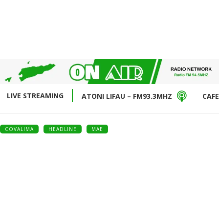
LIVE STREAMING
ATONI LIFAU – FM93.3MHZ
CAFE
COVALIMA
HEADLINE
MAE