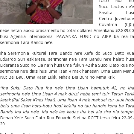
Dato Rua no
Suco Lactos ne’e
Fasilita husi
Centro Juventude
Covalima (CJC)
nebe hetan apoio orasamentu ho total dollares Amerikanu $2.889.00
husi Agensia Internasional PAWANKA FUND no AIPP ba realiza
serimonia Tara Bando ne’e.
Iha Seremonia Kultural Tara Bando ne’e Xefe do Suco Dato Rua
Eduardo Suri esklarese, serimonia ne’e Tara Bandu ne’e hala’o husi
Lideransa Suco no Lia na’in husi uma fukun 42 iha Suco Dato Rua no
serimonia ne’e dirizi husi uma lisan 4 mak hanesan; Uma Lisan Manu
Nut Bei Bau, Uma Kaen Lulik, Niha’a Bei Bura no Mma Ki’ik.
“Iha Suku Dato Rua iha ne’e Uma Lisan hamutuk 42, no iha
serimonia ne’e Uma Lisan 4 mak dirizi nebe temi tuir Tetun Terik
katak (Rai Sakat K’nes Haat), uma lisan 4 ne’e mak sei tur uluk hodi
bolu uma lisan hotu-hotu hodi ko’alia no tau hanoin kona ba Tara
Bandu iha ida ne’e, ida ne’e lao kedas iha bei ala sira nia tempo
.
Dehan Xefe Suco Dato Rua Eduardu Suri ba RCCT tersa feira 22-09-
20.