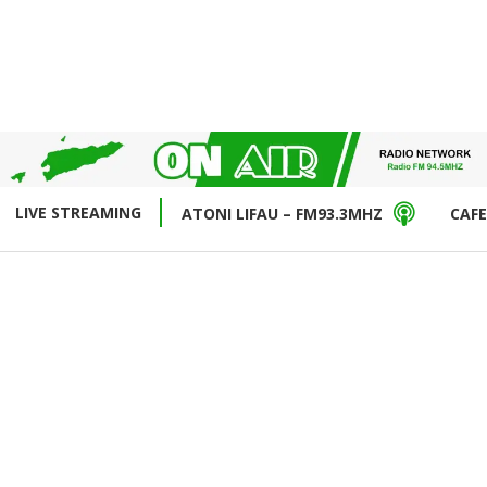
LIVE STREAMING
ATONI LIFAU – FM93.3MHZ
CAFE