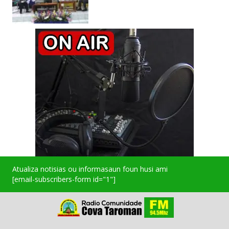
Atualiza notisias ou informasaun foun husi ami
[email-subscribers-form id="1"]