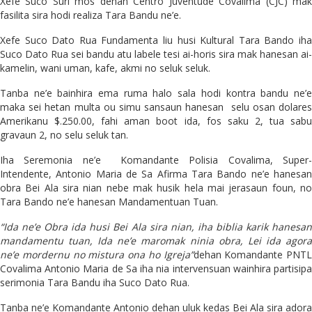
Xefe Suco Suri mos dehan Centro Juventude Covalima (CJC) mak
fasilita sira hodi realiza Tara Bandu ne’e.
Xefe Suco Dato Rua Fundamenta liu husi Kultural Tara Bando iha
Suco Dato Rua sei bandu atu labele tesi ai-horis sira mak hanesan ai-
kamelin, wani uman, kafe, akmi no seluk seluk.
Tanba ne’e bainhira ema ruma halo sala hodi kontra bandu ne’e
maka sei hetan multa ou simu sansaun hanesan selu osan dolares
Amerikanu $.250.00, fahi aman boot ida, fos saku 2, tua sabu
gravaun 2, no selu seluk tan.
Iha Seremonia ne’e Komandante Polisia Covalima, Super-
Intendente, Antonio Maria de Sa Afirma Tara Bando ne’e hanesan
obra Bei Ala sira nian nebe mak husik hela mai jerasaun foun, no
Tara Bando ne’e hanesan Mandamentuan Tuan.
“Ida ne’e Obra ida husi Bei Ala sira nian, iha biblia karik hanesan
mandamentu tuan, Ida ne’e maromak ninia obra, Lei ida agora
ne’e mordernu no mistura ona ho Igreja”
dehan Komandante PNTL
Covalima Antonio Maria de Sa iha nia intervensuan wainhira partisipa
serimonia Tara Bandu iha Suco Dato Rua.
Tanba ne’e Komandante Antonio dehan uluk kedas Bei Ala sira adora