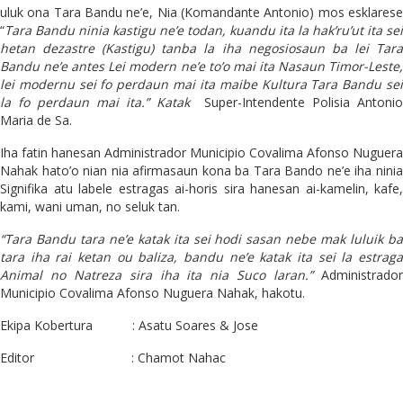
uluk ona Tara Bandu ne’e, Nia (Komandante Antonio) mos esklarese
“
Tara Bandu ninia kastigu ne’e todan, kuandu ita la hak’ru’ut ita sei
hetan dezastre (Kastigu) tanba la iha negosiosaun ba lei Tara
Bandu ne’e antes Lei modern ne’e to’o mai ita Nasaun Timor-Leste,
lei modernu sei fo perdaun mai ita maibe Kultura Tara Bandu sei
la fo perdaun mai ita.” Katak
Super-Intendente Polisia Antonio
Maria de Sa.
Iha fatin hanesan Administrador Municipio Covalima Afonso Nuguera
Nahak hato’o nian nia afirmasaun kona ba Tara Bando ne’e iha ninia
Signifika atu labele estragas ai-horis sira hanesan ai-kamelin, kafe,
kami, wani uman, no seluk tan.
“Tara Bandu tara ne’e katak ita sei hodi sasan nebe mak luluik ba
tara iha rai ketan ou baliza, bandu ne’e katak ita sei la estraga
Animal no Natreza sira iha ita nia Suco laran.”
Administrador
Municipio Covalima Afonso Nuguera Nahak, hakotu.
Ekipa Kobertura : Asatu Soares & Jose
Editor : Chamot Nahac