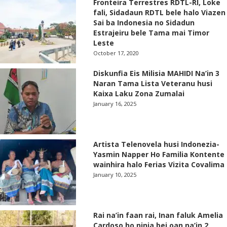
Fronteira Terrestres RDTL-RI, Loke
fali, Sidadaun RDTL bele halo Viazen
Sai ba Indonesia no Sidadun
Estrajeiru bele Tama mai Timor
Leste
October 17, 2020
Diskunfia Eis Milisia MAHIDI Na’in 3
Naran Tama Lista Veteranu husi
Kaixa Laku Zona Zumalai
January 16, 2025
Artista Telenovela husi Indonezia-
Yasmin Napper Ho Familia Kontente
wainhira halo Ferias Vizita Covalima
January 10, 2025
Rai na’in faan rai, Inan faluk Amelia
Cardoso ho ninia bei oan na’in 2