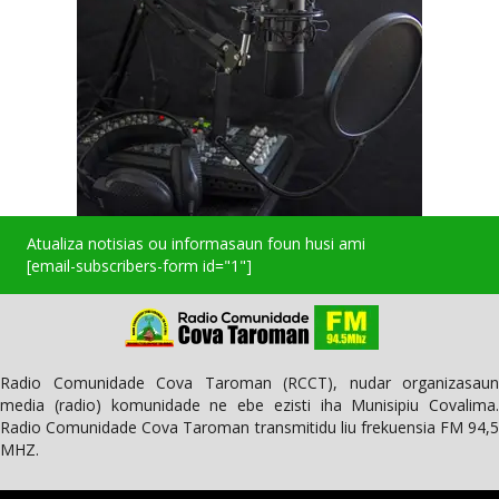
Atualiza notisias ou informasaun foun husi ami
[email-subscribers-form id="1"]
Radio Comunidade Cova Taroman (RCCT), nudar organizasaun
media (radio) komunidade ne ebe ezisti iha Munisipiu Covalima.
Radio Comunidade Cova Taroman transmitidu liu frekuensia FM 94,5
MHZ.