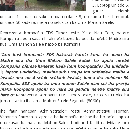
3, Labtop Uniade 6,
guitar eletrik
unidade 1 , makina suku roupa unidade 8, no kama besi hamotuk
unidade 50 kadeira, meja no seluk tan ba Uma Mahon Salele,
Reprezenta Kompañia EDS Timor-Leste, Xisto Nau Colo, hatete
Kompañia apoiu sasan hirak ne’e bazea ba pedidu ne’ebé Madre sira
husi Uma Mahon Salele hato’o ba Kompñia.
“Ami husi kompania EDS hakarak hato’o kona ba apoiu ba
Madre sira iha Uma Mahon Salele katak ho apoiu ne’ebé
kompañia oferese hanesan kada item komputador iha unidade-
3, laptop unidade-6, makina suku roupa iha unidade-8 maibe 4
instala ona no 4 seluk seidauk instala, kama iha unidade 50.
Kompañia EDS apoiu ba uma mahon Salele nian sei iha presija
maka kompania apoiu no hare ba pedidu ne’ebé madre sira
hato’o”
Reprezenta Kompañia EDS Timor-Leste, Xisto Nau Colo, ba
jornalista sira iha Uma Mahon Salele Segunda (30/06).
Iha fatin hanesan Administrador Postu Administrativu Tilomar,
Venancio Sarmento, apresia ba kompañia ne’ebé iha ho bo’ot apoiu
ona sasan ba iha Uma Mahon Salele hodi hodi fasilita atividade loro
loron nian ba komunidade nia oan sira ne’ebé durante hela iha Uma