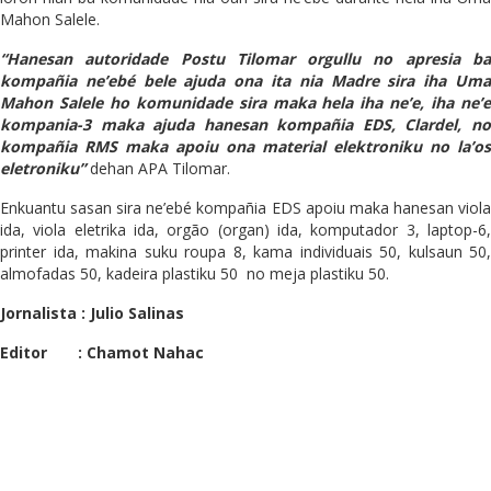
Mahon Salele.
“Hanesan autoridade Postu Tilomar orgullu no apresia ba
kompañia ne’ebé bele ajuda ona ita nia Madre sira iha Uma
Mahon Salele ho komunidade sira maka hela iha ne’e, iha ne’e
kompania-3 maka ajuda hanesan kompañia EDS, Clardel, no
kompañia RMS maka apoiu ona material elektroniku no la’os
eletroniku”
dehan APA Tilomar.
Enkuantu sasan sira ne’ebé kompañia EDS apoiu maka hanesan viola
ida, viola eletrika ida, orgão (organ) ida, komputador 3, laptop-6,
printer ida, makina suku roupa 8, kama individuais 50, kulsaun 50,
almofadas 50, kadeira plastiku 50 no meja plastiku 50.
Jornalista : Julio Salinas
Editor : Chamot Nahac