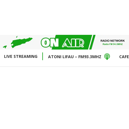
LIVE STREAMING
ATONI LIFAU – FM93.3MHZ
CAFE