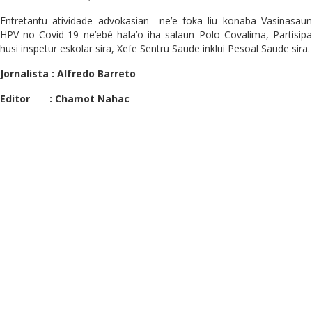
Entretantu atividade advokasian ne’e foka liu konaba Vasinasaun
HPV no Covid-19 ne’ebé hala’o iha salaun Polo Covalima, Partisipa
husi inspetur eskolar sira, Xefe Sentru Saude inklui Pesoal Saude sira.
Jornalista : Alfredo Barreto
Editor : Chamot Nahac