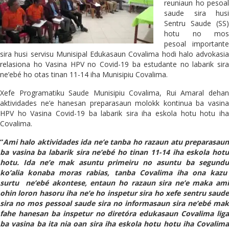
reuniaun ho pesoal
saude sira husi
Sentru Saude (SS)
hotu no mos
pesoal importante
sira husi servisu Munisipal Edukasaun Covalima hodi halo advokasia
relasiona ho Vasina HPV no Covid-19 ba estudante no labarik sira
ne’ebé ho otas tinan 11-14 iha Munisipiu Covalima.
Xefe Programatiku Saude Munisipiu Covalima, Rui Amaral dehan
aktividades ne’e hanesan preparasaun molokk kontinua ba vasina
HPV ho Vasina Covid-19 ba labarik sira iha eskola hotu hotu iha
Covalima.
“
Ami halo aktividades ida ne’e tanba ho razaun atu preparasaun
ba vasina ba labarik sira ne’ebé ho tinan 11-14 iha eskola hotu
hotu. Ida ne’e mak asuntu primeiru no asuntu ba segundu
ko’alia konaba moras rabias, tanba Covalima iha ona kazu
surtu ne’ebé akontese, entaun ho razaun sira ne’e maka ami
ohin loron hasoru iha ne’e ho inspetur sira ho xefe sentru saude
sira no mos pessoal saude sira no informasaun sira ne’ebé mak
fahe hanesan ba inspetur no diretóra edukasaun Covalima liga
ba vasina ba ita nia oan sira iha eskola hotu hotu iha Covalima