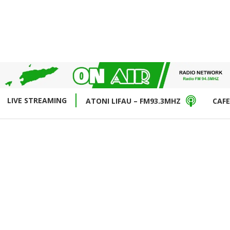
LIVE STREAMING
ATONI LIFAU – FM93.3MHZ
CAFE