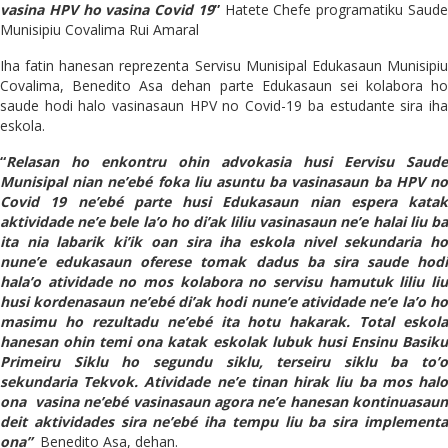
vasina HPV ho vasina Covid 19
”
Hatete Chefe programatiku Saud
Munisipiu Covalima Rui Amaral
Iha fatin hanesan reprezenta Servisu Munisipal Edukasaun Munisipiu
Covalima, Benedito Asa dehan parte Edukasaun sei kolabora ho
saude hodi halo vasinasaun HPV no Covid-19 ba estudante sira iha
eskola.
“
Relasan ho enkontru ohin advokasia husi Eervisu Saude
Munisipal nian ne’ebé foka liu asuntu ba vasinasaun ba HPV no
Covid 19 ne’ebé parte husi Edukasaun nian espera katak
aktividade ne’e bele la’o ho di’ak liliu vasinasaun ne’e halai liu ba
ita nia labarik ki’ik oan sira iha eskola nivel sekundaria ho
nune’e edukasaun oferese tomak dadus ba sira saude hodi
hala’o atividade no mos kolabora no servisu hamutuk liliu liu
husi kordenasaun ne’ebé di’ak hodi nune’e atividade ne’e la’o ho
masimu ho rezultadu ne’ebé ita hotu hakarak. Total eskola
hanesan ohin temi ona katak eskolak lubuk husi Ensinu Basiku
Primeiru Siklu ho segundu siklu, terseiru siklu ba to’o
sekundaria Tekvok. Atividade ne’e tinan hirak liu ba mos halo
ona vasina ne’ebé vasinasaun agora ne’e hanesan kontinuasaun
deit aktividades sira ne’ebé iha tempu liu ba sira implementa
ona”
Benedito Asa, dehan.