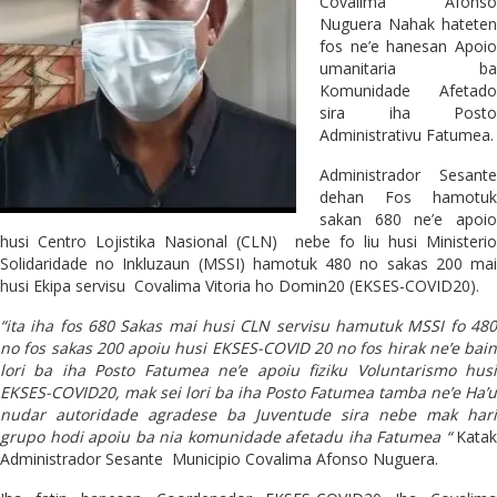
Covalima Afonso
Nuguera Nahak hateten
fos ne’e hanesan Apoio
umanitaria ba
Komunidade Afetado
sira iha Posto
Administrativu Fatumea.
Administrador Sesante
dehan Fos hamotuk
sakan 680 ne’e apoio
husi Centro Lojistika Nasional (CLN) nebe fo liu husi Ministerio
Solidaridade no Inkluzaun (MSSI) hamotuk 480 no sakas 200 mai
husi Ekipa servisu Covalima Vitoria ho Domin20 (EKSES-COVID20).
“ita iha fos 680 Sakas mai husi CLN servisu hamutuk MSSI fo 480
no fos sakas 200 apoiu husi EKSES-COVID 20 no fos hirak ne’e bain
lori ba iha Posto Fatumea ne’e apoiu fiziku Voluntarismo husi
EKSES-COVID20, mak sei lori ba iha Posto Fatumea tamba ne’e Ha’u
nudar autoridade agradese ba Juventude sira nebe mak hari
grupo hodi apoiu ba nia komunidade afetadu iha Fatumea “
Katak
Administrador Sesante Municipio Covalima Afonso Nuguera.