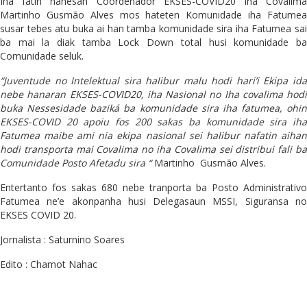
Iha fatin hanesan Coordenador EKSES-COVID20 Iha Covalima
Martinho Gusmão Alves mos hateten Komunidade iha Fatumea
susar tebes atu buka ai han tamba komunidade sira iha Fatumea sai
ba mai la diak tamba Lock Down total husi komunidade ba
Comunidade seluk.
“Juventude no Intelektual sira halibur malu hodi hari’i Ekipa ida
nebe hanaran EKSES-COVID20, iha Nasional no Iha covalima hodi
buka Nessesidade baziká ba komunidade sira iha fatumea, ohin
EKSES-COVID 20 apoiu fos 200 sakas ba komunidade sira iha
Fatumea maibe ami nia ekipa nasional sei halibur nafatin aihan
hodi transporta mai Covalima no iha Covalima sei distribui fali ba
Comunidade Posto Afetadu sira “
Martinho Gusmão Alves.
Entertanto fos sakas 680 nebe tranporta ba Posto Administrativo
Fatumea ne’e akonpanha husi Delegasaun MSSI, Siguransa no
EKSES COVID 20.
Jornalista : Saturnino Soares
Edito : Chamot Nahac