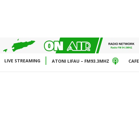
LIVE STREAMING
ATONI LIFAU – FM93.3MHZ
CAFE