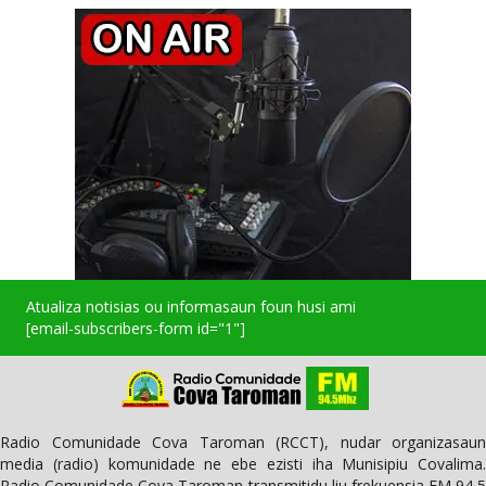
Atualiza notisias ou informasaun foun husi ami
[email-subscribers-form id="1"]
Radio Comunidade Cova Taroman (RCCT), nudar organizasaun
media (radio) komunidade ne ebe ezisti iha Munisipiu Covalima.
Radio Comunidade Cova Taroman transmitidu liu frekuensia FM 94,5