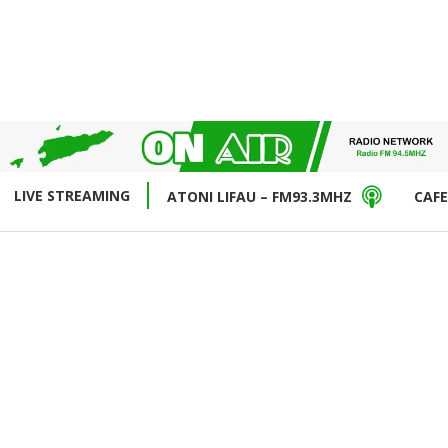
LIVE STREAMING
ATONI LIFAU – FM93.3MHZ
CAFE