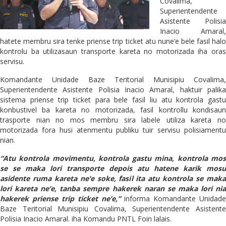
Covalima,
Superientendente
Asistente Polisia
Inacio Amaral,
hatete membru sira tenke priense trip ticket atu nune’e bele fasil halo
kontrolu ba utilizasaun transporte kareta no motorizada iha oras
servisu.
Komandante Unidade Baze Teritorial Munisipiu Covalima,
Superientendente Asistente Polisia Inacio Amaral, haktuir palika
sistema priense trip ticket para bele fasil liu atu kontrola gastu
konbustivel ba kareta no motorizada, fasil kontrollu kondisaun
trasporte nian no mos membru sira labele utiliza kareta no
motorizada fora husi atenmentu publiku tuir servisu polisiamentu
nian.
“Atu kontrola movimentu, kontrola gastu mina, kontrola mos
se se maka lori transporte depois atu hatene karik mosu
asidente ruma kareta ne’e soke, fasil ita atu kontrola se maka
lori kareta ne’e, tanba sempre hakerek naran se maka lori nia
hakerek priense trip ticket ne’e,”
informa Komandante Unidade
Baze Teritorial Munisipiu Covalima, Superientendente Asistente
Polisia Inacio Amaral. iha Komandu PNTL Foin lalais.