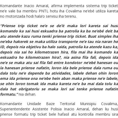
Komandante Inacio Amaral, afirma implementa sistema trip ticket
ne’e vale ba membru PNTL hotu iha Covalima ne’ebé utiliza kareta
no motorizada hodi hala’o servisu iha terenu.
“Priense trip ticket ne’e se de’it maka lori kareta sai husi
komando ka sai husi eskuadra ba patrolia ka ba ne’ebé deit ba
atu atende kazu ruma tenki priense trip ticket. Buat simples iha
ne’eba hakerek se maka utiliza transporte ne’e tau nia naran ho
ID, depois nia objetivu ba halo saida, patrolia ka atende kazu ka,
depois nia sai ho kilometrazen hira, fila mai iha komando ka
eskuadra ho kilometrazen hira?, nia asina fila fali, depois ida
ne’e se maka atu sai fila fali entre kondotor ne’ebé hanesan ou
la hanesan priense nafatin, loron ida bele priense dala ruma ou
dala tolu ne’e depende ba atividades, labele dehan ohin loron
ema ida priense ona ne’ebe hein aban maka priense ne’e labele,
se ohin loron tomak ida maka kareta ne’e ba mai dala tolu ka
dala hat obrigatoriu se maka lori sai tenke priense nafatin
formatu.”
nia dehan.
Komandante Unidade Baze Teritorial Munisipiu Covalima,
Superientendente Asistente Polisia Inacio Amaral, dehan liu husi
priense formatu trip ticket bele hafasil atu kontrolla membru sira