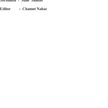
Jornalista : Julio Salinas
Editor : Chamot Nahac