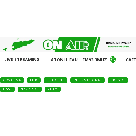
LIVE STREAMING
ATONI LIFAU – FM93.3MHZ
CAFE
COVALIMA
EHD
HEADLINE
INTERNASIONAL
KDESTO
MSSI
NASIONAL
RHTO