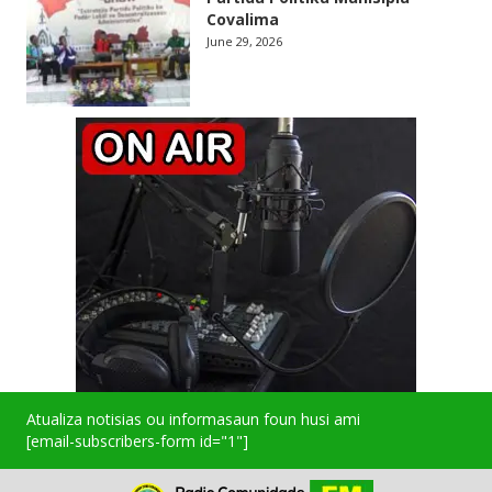
Covalima
June 29, 2026
Atualiza notisias ou informasaun foun husi ami
[email-subscribers-form id="1"]