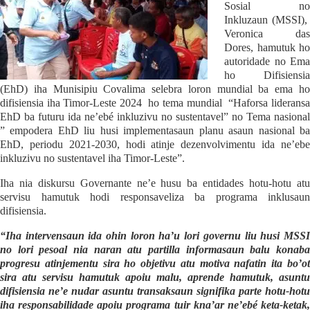
Sosial no
Inkluzaun (MSSI),
Veronica das
Dores, hamutuk ho
autoridade no Ema
ho Difisiensia
(EhD) iha Munisipiu Covalima selebra loron mundial ba ema ho
difisiensia iha Timor-Leste 2024 ho tema mundial “Haforsa lideransa
EhD ba futuru ida ne’ebé inkluzivu no sustentavel” no Tema nasional
” empodera EhD liu husi implementasaun planu asaun nasional ba
EhD, periodu 2021-2030, hodi atinje dezenvolvimentu ida ne’ebe
inkluzivu no sustentavel iha Timor-Leste”.
Iha nia diskursu Governante ne’e husu ba entidades hotu-hotu atu
servisu hamutuk hodi responsaveliza ba programa inklusaun
difisiensia.
“Iha intervensaun ida ohin loron ha’u lori governu liu husi MSSI
no lori pesoal nia naran atu partilla informasaun balu konaba
progresu atinjementu sira ho objetivu atu motiva nafatin ita bo’ot
sira atu servisu hamutuk apoiu malu, aprende hamutuk, asuntu
difisiensia ne’e nudar asuntu transaksaun signifika parte hotu-hotu
iha responsabilidade apoiu programa tuir kna’ar ne’ebé keta-ketak,