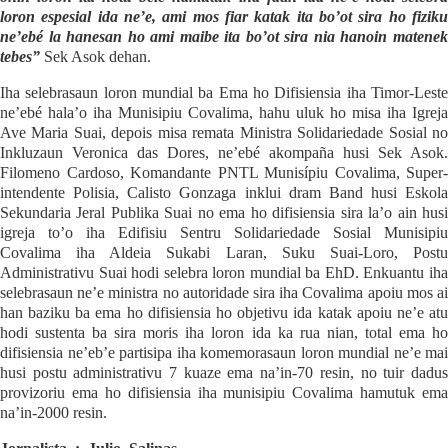
loron espesial ida ne’e, ami mos fiar katak ita bo’ot sira ho fiziku
ne’ebé la hanesan ho ami maibe ita bo’ot sira nia hanoin matenek
tebes”
Sek Asok dehan.
Iha selebrasaun loron mundial ba Ema ho Difisiensia iha Timor-Leste
ne’ebé hala’o iha Munisipiu Covalima, hahu uluk ho misa iha Igreja
Ave Maria Suai, depois misa remata Ministra Solidariedade Sosial no
Inkluzaun Veronica das Dores, ne’ebé akompaña husi Sek Asok.
Filomeno Cardoso, Komandante PNTL Munisípiu Covalima, Super-
intendente Polisia, Calisto Gonzaga inklui dram Band husi Eskola
Sekundaria Jeral Publika Suai no ema ho difisiensia sira la’o ain husi
igreja to’o iha Edifisiu Sentru Solidariedade Sosial Munisipiu
Covalima iha Aldeia Sukabi Laran, Suku Suai-Loro, Postu
Administrativu Suai hodi selebra loron mundial ba EhD. Enkuantu iha
selebrasaun ne’e ministra no autoridade sira iha Covalima apoiu mos ai
han baziku ba ema ho difisiensia ho objetivu ida katak apoiu ne’e atu
hodi sustenta ba sira moris iha loron ida ka rua nian, total ema ho
difisiensia ne’eb’e partisipa iha komemorasaun loron mundial ne’e mai
husi postu administrativu 7 kuaze ema na’in-70 resin, no tuir dadus
provizoriu ema ho difisiensia iha munisipiu Covalima hamutuk ema
na’in-2000 resin.