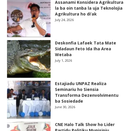
Assanami Konsidera Agrikultura
la ba oin tanba la uja Teknolojia
Agrikultura ho di’ak
July 24, 2026
Deskonfia Lafaek Tata Mate
Sidadaun Feto Ida Iha Area
Wetaba
July 1, 2026
Estajiadu UNPAZ Realiza
Seminariu ho Siensia
Transforma Dezenvolvimentu
ba Sosiedade
June 30, 2026
CNE Halo Talk Show ho Lider
Partidu Politiku Munisipiu