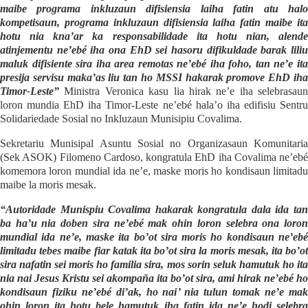
maibe programa inkluzaun difisiensia laiha fatin atu halo
kompetisaun, programa inkluzaun difisiensia laiha fatin maibe ita
hotu nia kna’ar ka responsabilidade ita hotu nian, alende
atinjementu ne’ebé iha ona EhD sei hasoru difikuldade barak liliu
maluk difisiente sira iha area remotas ne’ebé iha foho, tan ne’e ita
presija servisu maka’as liu tan ho MSSI hakarak promove EhD iha
Timor-Leste”
Ministra Veronica kasu lia hirak ne’e iha selebrasaun
loron mundia EhD iha Timor-Leste ne’ebé hala’o iha edifisiu Sentru
Solidariedade Sosial no Inkluzaun Munisipiu Covalima.
Sekretariu Munisipal Asuntu Sosial no Organizasaun Komunitaria
(Sek ASOK) Filomeno Cardoso, kongratula EhD iha Covalima ne’ebé
komemora loron mundial ida ne’e, maske moris ho kondisaun limitadu
maibe la moris mesak.
“Autoridade Munispiu Covalima hakarak kongratula dala ida tan
ba ha’u nia doben sira ne’ebé mak ohin loron selebra ona loron
mundial ida ne’e, maske ita bo’ot sira moris ho kondisaun ne’ebé
limitadu tebes maibe fiar katak ita bo’ot sira la moris mesak, ita bo’ot
sira nafatin sei moris ho familia sira, mos sorin seluk hamutuk ho ita
nia nai Jesus Kristu sei akompaña ita bo’ot sira, ami hirak ne’ebé ho
kondisaun fiziku ne’ebé di’ak, ho nai’ nia tulun tomak ne’e mak
ohin loron ita hotu bele hamutuk iha fatin ida ne’e hodi selebra