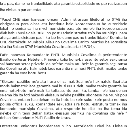
kria pas, dame no trankuilidade atu garantia establidade no paz realizasaun
iha eleisaun parlamentar.
“
Papel CNE nian hanesan orgaun Administrasaun Eleitoral no STAE iha
obrigasaun para oinsa atu kontinua halo koordenasaun ho autoridade
lokal no segiransa iha nivel munisipiu para atu nune’e iha koordenasaun
diak hahu husi aldeia, suku no postu administrativu to’o iha munisipiu para
atu garantia eleisaun padifiku lao ho dame pas no trankuilidade“ Komisariu
CNE destakadu Munispiu Aileu no Covalima Carlito Martins ba Jornalista
sira iha Salaun STAE Munisípiu Covalima kuarta (19/04).
Fatin hanesan Komandante PNTL Munisipiu Covalima Superintendente
Basilio de Jesus Hateten, Primeiru kolia kona-ba assuntu setor seguransa
sai hanesan setor privado ida ne’ebe maka atu bele fo garantia seguransa
iha Covalima atu hakmatek laos garantia mai husi PNTL deit, maibe tenke
garantia ba ema hotu-hotu.
“
Eleisaun pasifiku ne’e atu husu oinsa mak Suai ne’e hakmatek, Suai atu
moris hakmatek laos garantia mai husi PNTL deit, maibe tenke garantia ba
ema hotu-hotu, ne’e mak ita kolia asuntu pasifiku, tamba ne’e hau dehan
se ema ida ita foti hakarak eleisaun ne’ebe pasifiku akontese iha Munisipou
Covalima, entaun hau dehan ba ita hotu ba xefe suku, xefe postu no mos
polisia official suku, komandate eskuadra sira hotu, estrutura tomak iha
komando munisipiu Covalima, atu responde ho diak ba iha tema ida
ne’ebe ohin temi dehan katak eleisaun pasifiku iha Covalima ida ne’e ”
dehan Komandante PNTL Basilio de Jesus.
Entertantu enkontru koordenasaun ho Autoridade Lokal ba Eleisaun