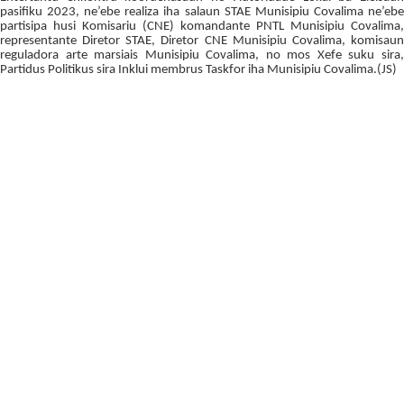
pasifiku 2023, ne’ebe realiza iha salaun STAE Munisipiu Covalima ne’ebe
partisipa husi Komisariu (CNE) komandante PNTL Munisipiu Covalima,
representante Diretor STAE, Diretor CNE Munisipiu Covalima, komisaun
reguladora arte marsiais Munisipiu Covalima, no mos Xefe suku sira,
Partidus Politikus sira Inklui membrus Taskfor iha Munisipiu Covalima.(JS)