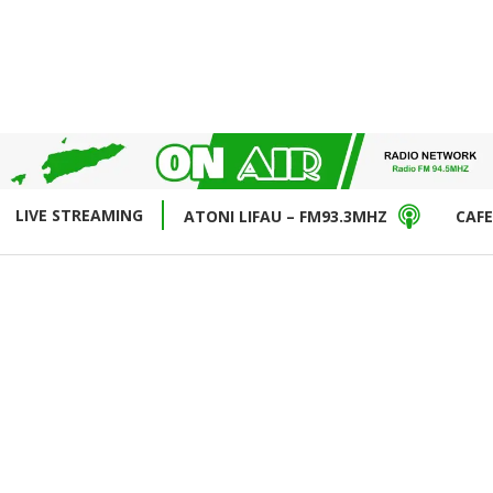
LIVE STREAMING
ATONI LIFAU – FM93.3MHZ
CAFE