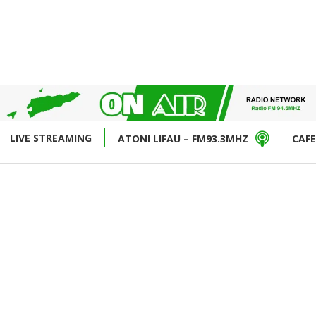
LIVE STREAMING
ATONI LIFAU – FM93.3MHZ
CAFE