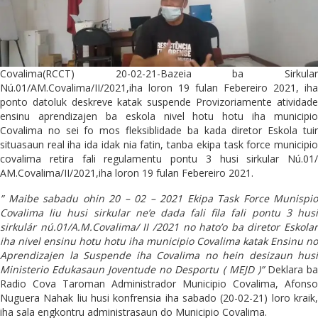
Covalima(RCCT) 20-02-21-Bazeia ba Sirkular
Nú.01/AM.Covalima/II/2021,iha loron 19 fulan Febereiro 2021, iha
ponto datoluk deskreve katak suspende Provizoriamente atividade
ensinu aprendizajen ba eskola nivel hotu hotu iha municipio
Covalima no sei fo mos fleksiblidade ba kada diretor Eskola tuir
situasaun real iha ida idak nia fatin, tanba ekipa task force municipio
covalima retira fali regulamentu pontu 3 husi sirkular Nú.01/
AM.Covalima/II/2021,iha loron 19 fulan Febereiro 2021.
” Maibe sabadu ohin 20 – 02 – 2021 Ekipa Task Force Munispio
Covalima liu husi sirkular ne’e dada fali fila fali pontu 3 husi
sirkulár nú.01/A.M.Covalima/ II /2021 no hato’o ba diretor Eskolar
iha nivel ensinu hotu hotu iha municipio Covalima katak Ensinu no
Aprendizajen la Suspende iha Covalima no hein desizaun husi
Ministerio Edukasaun Joventude no Desportu ( MEJD )”
Deklara b
Radio Cova Taroman Administrador Municipio Covalima, Afonso
Nuguera Nahak liu husi konfrensia iha sabado (20-02-21) loro kraik,
iha sala engkontru administrasaun do Municipio Covalima.