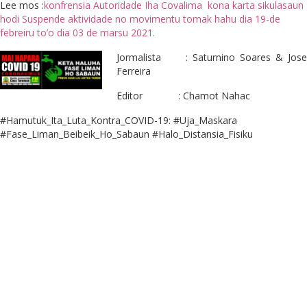
Lee mos :
konfrensia Autoridade Iha Covalima kona karta sikulasaun
hodi Suspende aktividade no movimentu tomak hahu dia 19-de
febreiru to’o dia 03 de marsu 2021.
Jormalista : Saturnino Soares & Jose
Ferreira
Editor : Chamot Nahac
#Hamutuk_Ita_Luta_Kontra_COVID-19: #Uja_Maskara
#Fase_Liman_Beibeik_Ho_Sabaun #Halo_Distansia_Fisiku