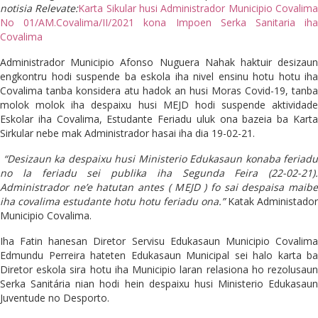
notisia Relevate:
Karta Sikular husi Administrador Municipio Covalim
No 01/AM.Covalima/II/2021 kona Impoen Serka Sanitaria iha
Covalima
Administrador Municipio Afonso Nuguera Nahak haktuir desizaun
engkontru hodi suspende ba eskola iha nivel ensinu hotu hotu iha
Covalima tanba konsidera atu hadok an husi Moras Covid-19, tanba
molok molok iha despaixu husi MEJD hodi suspende aktividade
Eskolar iha Covalima, Estudante Feriadu uluk ona bazeia ba Karta
Sirkular nebe mak Administrador hasai iha dia 19-02-21.
“Desizaun ka despaixu husi Ministerio Edukasaun konaba feriadu
no la feriadu sei publika iha Segunda Feira (22-02-21).
Administrador ne’e hatutan antes ( MEJD ) fo sai despaisa maibe
iha covalima estudante hotu hotu feriadu ona.”
Katak Administador
Municipio Covalima.
Iha Fatin hanesan Diretor Servisu Edukasaun Municipio Covalima
Edmundu Perreira hateten Edukasaun Municipal sei halo karta ba
Diretor eskola sira hotu iha Municipio laran relasiona ho rezolusaun
Serka Sanitária nian hodi hein despaixu husi Ministerio Edukasaun
Juventude no Desporto.