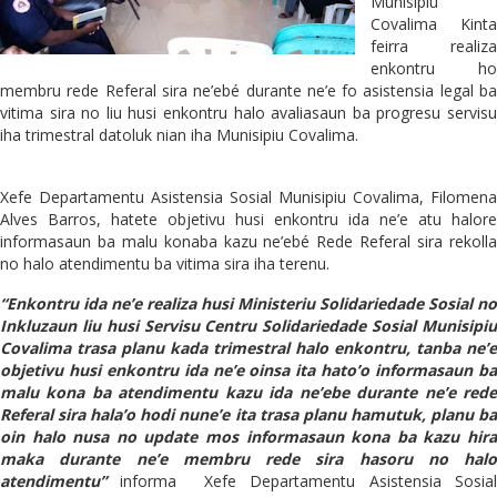
Munisipiu
Covalima Kinta
feirra realiza
enkontru ho
membru rede Referal sira ne’ebé durante ne’e fo asistensia legal ba
vitima sira no liu husi enkontru halo avaliasaun ba progresu servisu
iha trimestral datoluk nian iha Munisipiu Covalima.
Xefe Departamentu Asistensia Sosial Munisipiu Covalima, Filomena
Alves Barros, hatete objetivu husi enkontru ida ne’e atu halore
informasaun ba malu konaba kazu ne’ebé Rede Referal sira rekolla
no halo atendimentu ba vitima sira iha terenu.
“Enkontru ida ne’e realiza husi Ministeriu Solidariedade Sosial no
Inkluzaun liu husi Servisu Centru Solidariedade Sosial Munisipiu
Covalima trasa planu kada trimestral halo enkontru, tanba ne’e
objetivu husi enkontru ida ne’e oinsa ita hato’o informasaun ba
malu kona ba atendimentu kazu ida ne’ebe durante ne’e rede
Referal sira hala’o hodi nune’e ita trasa planu hamutuk, planu ba
oin halo nusa no update mos informasaun kona ba kazu hira
maka durante ne’e membru rede sira hasoru no halo
atendimentu”
informa
Xefe Departamentu Asistensia Sosia