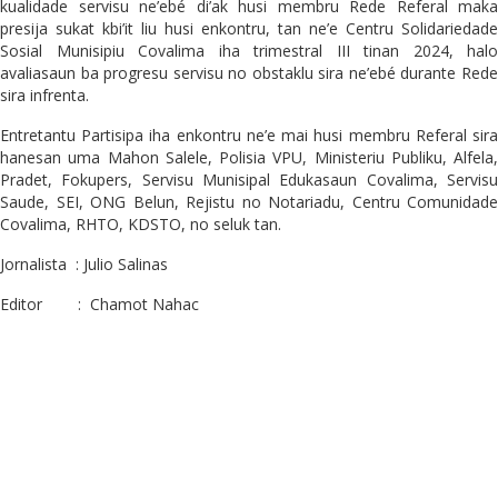
kualidade servisu ne’ebé di’ak husi membru Rede Referal maka
presija sukat kbi’it liu husi enkontru, tan ne’e Centru Solidariedade
Sosial Munisipiu Covalima iha trimestral III tinan 2024, halo
avaliasaun ba progresu servisu no obstaklu sira ne’ebé durante Rede
sira infrenta.
Entretantu Partisipa iha enkontru ne’e mai husi membru Referal sira
hanesan uma Mahon Salele, Polisia VPU, Ministeriu Publiku, Alfela,
Pradet, Fokupers, Servisu Munisipal Edukasaun Covalima, Servisu
Saude, SEI, ONG Belun, Rejistu no Notariadu, Centru Comunidade
Covalima, RHTO, KDSTO, no seluk tan.
Jornalista
: Julio Salinas
Editor
:
Chamot Nahac