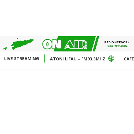
LIVE STREAMING
ATONI LIFAU – FM93.3MHZ
CAFE