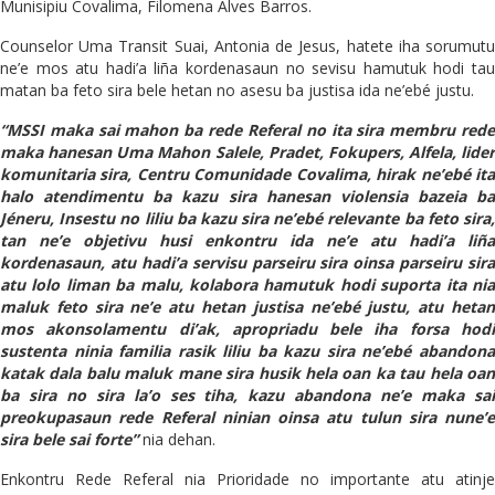
Munisipiu Covalima, Filomena Alves Barros.
Counselor Uma Transit Suai, Antonia de Jesus, hatete iha sorumutu
ne’e mos atu hadi’a liña kordenasaun no sevisu hamutuk hodi tau
matan ba feto sira bele hetan no asesu ba justisa ida ne’ebé justu.
“MSSI maka sai mahon ba rede Referal no ita sira membru rede
maka hanesan Uma Mahon Salele, Pradet, Fokupers, Alfela, lider
komunitaria sira, Centru Comunidade Covalima, hirak ne’ebé ita
halo atendimentu ba kazu sira hanesan violensia bazeia ba
Jéneru, Insestu no liliu ba kazu sira ne’ebé relevante ba feto sira,
tan ne’e objetivu husi enkontru ida ne’e atu hadi’a liña
kordenasaun, atu hadi’a servisu parseiru sira oinsa parseiru sira
atu lolo liman ba malu, kolabora hamutuk hodi suporta ita nia
maluk feto sira ne’e atu hetan justisa ne’ebé justu, atu hetan
mos akonsolamentu di’ak, apropriadu bele iha forsa hodi
sustenta ninia familia rasik liliu ba kazu sira ne’ebé abandona
katak dala balu maluk mane sira husik hela oan ka tau hela oan
ba sira no sira la’o ses tiha, kazu abandona ne’e maka sai
preokupasaun rede Referal ninian oinsa atu tulun sira nune’e
sira bele sai forte”
nia dehan.
Enkontru Rede Referal nia Prioridade no importante atu atinje