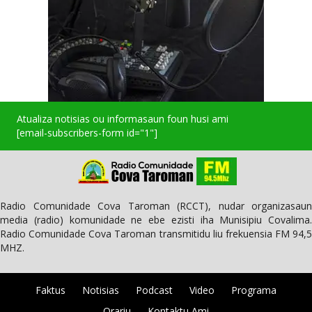
Atualiza notisias ou informasaun foun husi ami
[email-subscribers-form id="1"]
Radio Comunidade Cova Taroman (RCCT), nudar organizasaun
media (radio) komunidade ne ebe ezisti iha Munisipiu Covalima.
Radio Comunidade Cova Taroman transmitidu liu frekuensia FM 94,5
MHZ.
Faktus
Notisias
Podcast
Video
Programa
Orariu
Kontaktu Ami