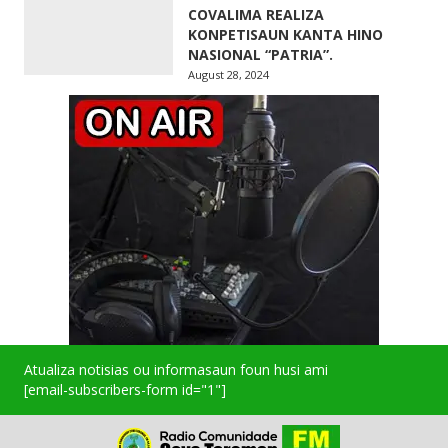
COVALIMA REALIZA
KONPETISAUN KANTA HINO
NASIONAL “PATRIA”.
August 28, 2024
Atualiza notisias ou informasaun foun husi ami
[email-subscribers-form id="1"]