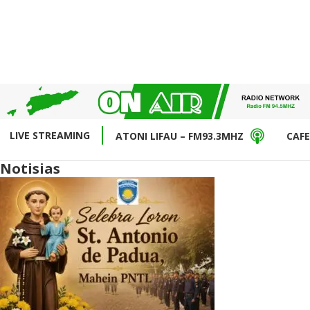
LIVE STREAMING
ATONI LIFAU – FM93.3MHZ
CAFE
Notisias