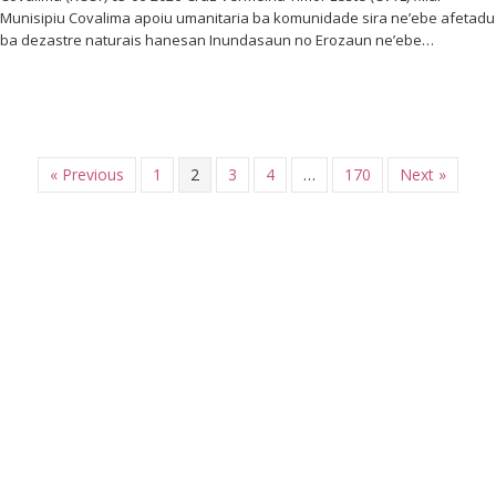
Munisipiu Covalima apoiu umanitaria ba komunidade sira ne’ebe afetadu
ba dezastre naturais hanesan Inundasaun no Erozaun ne’ebe…
« Previous
1
2
3
4
…
170
Next »