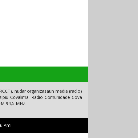
CCT), nudar organizasaun media (radio)
isipiu Covalima. Radio Comunidade Cova
 FM 94,5 MHZ.
tu Ami