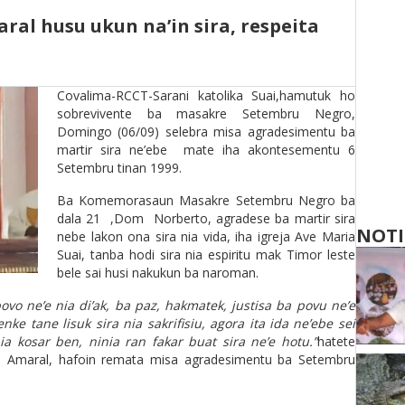
al husu ukun na’in sira, respeita
Covalima-RCCT-Sarani katolika Suai,hamutuk ho
sobrevivente ba masakre Setembru Negro,
Domingo (06/09) selebra misa agradesimentu ba
martir sira ne’ebe mate iha akontesementu 6
Setembru tinan 1999.
Ba Komemorasaun Masakre Setembru Negro ba
dala 21 ,Dom Norberto, agradese ba martir sira
NOTI
nebe lakon ona sira nia vida, iha igreja Ave Maria
Suai, tanba hodi sira nia espiritu mak Timor leste
bele sai husi nakukun ba naroman.
vo ne’e nia di’ak, ba paz, hakmatek, justisa ba povu ne’e
nke tane lisuk sira nia sakrifisiu, agora ita ida ne’ebe sei
ia kosar ben, ninia ran fakar buat sira ne’e hotu.”
hatete
 Amaral, hafoin remata misa agradesimentu ba Setembru