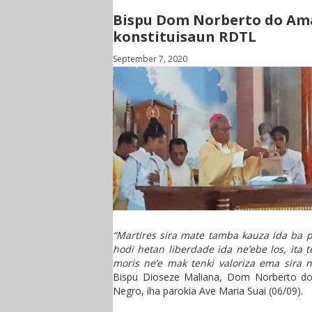
Bispu Dom Norberto do Amar
konstituisaun RDTL
September 7, 2020
“Martires sira mate tamba kauza ida ba po
hodi hetan liberdade ida ne’ebe los, ita te
moris ne’e mak tenki valoriza ema sira n
Bispu Dioseze Maliana, Dom Norberto do
Negro, iha parokia Ave Maria Suai (06/09).