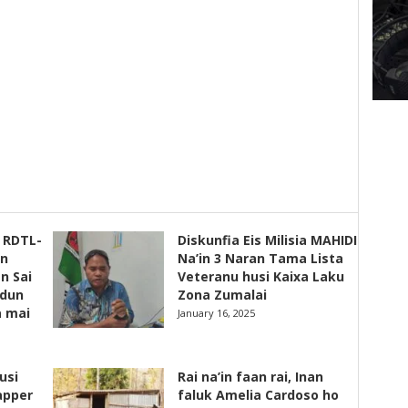
s RDTL-
Diskunfia Eis Milisia MAHIDI
un
Na’in 3 Naran Tama Lista
n Sai
Veteranu husi Kaixa Laku
adun
Zona Zumalai
a mai
January 16, 2025
usi
Rai na’in faan rai, Inan
apper
faluk Amelia Cardoso ho