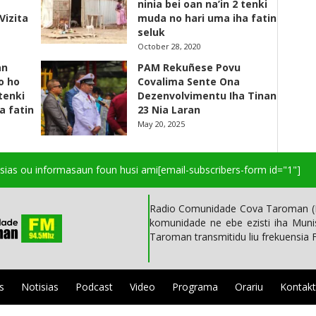
ninia bei oan na’in 2 tenki
Vizita
muda no hari uma iha fatin
seluk
October 28, 2020
an
PAM Rekuñese Povu
o ho
Covalima Sente Ona
 tenki
Dezenvolvimentu Iha Tinan
a fatin
23 Nia Laran
May 20, 2025
isias ou informasaun foun husi ami
[email-subscribers-form id="1"]
Radio Comunidade Cova Taroman (R
komunidade ne ebe ezisti iha Mun
Taroman transmitidu liu frekuensia
s
Notisias
Podcast
Video
Programa
Orariu
Kontak