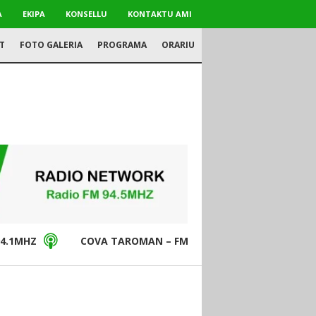
A
EKIPA
KONSELLU
KONTAKTU AMI
T
FOTO GALERIA
PROGRAMA
ORARIU
4.1MHZ
COVA TAROMAN – FM94.5MHZ
DON BO