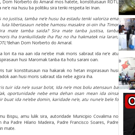
na, Dom Norberto do Amaral mos hatete, konstituisaun RDTL
’e nia husu ba politiku sira tenki respeita lei Inan.
s no justisa, tamba ne’e husu ba estadu tenki valoriza ema
a luta libertasaun ne’ebe hamosu masakre oi-oin iha Timor
ira mate tamba saida? Sira mate tanba justisa, tanba
moris iha trankuilidade iha Paz no iha hakmatek nia laran,
DTL”
dehan Dom Norberto do Amaral.
lori ita nia aan ida ne’ebe mak moris sabraut ida ne’e atu
nspirasaun husi Maromak tanba ita hotu sarani oan.
 tuir konstituisaun nia hakarak no hetan inspirasaun husi
dok aan husi moris sabraut ida nebe agora iha.
ris tuir ida ne’e susar bo’ot, Ida ne’e mos bolu atensaun ba
i’ak, oportunidade nebe ema dehan osan mean ida oinsa
ir buat ida ne’ebe domin, karidade ne’e, atu nune’e bele fo
u Bispu, amu lulik sira, autoridade Municipio Covalima no
n iha Padre Hilario Madeira, Padre Francisco Soares, Padre
in mate.