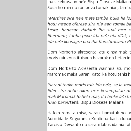
Iha selebrasaun ne’e Bispu Dioseze Malia
Sosa ho ruin no ran povu tomak nian, tamba ne
“Martires sira ne’e mate tamba buka lia lo
hotu ne’ebe oferese sira nia aan tomak b
Leste, hanesan dadauk iha suai ne’e s
liberdade, tanba povu ida ne’e nia di’ak, 
ida ne’e konsagra ona iha Konstituisaun R
Dom Norberto akresenta, atu oinsa mak ita 
moris tuir konstituisaun hakarak no hetan i
Dom Norberto Akresenta wainhira atu moris
maromak maka Sarani Katolika hotu tenki ha
“sarani tenke moris tuir ida ne’e, se la mo
lider sira nebe ukun ne’e kesempatan d
mak Maromak fo hela mai, ita tenke la’o tu
fuan barak”
tenik Bispu Dioseze Maliana.
Hafoin remata misa, sarani hamutuk ho am
Autoridade Seguransa Kontinua kari aifuna
Tarcisio Dewanto no sarani lubuk ida nia fat