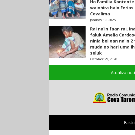
Ho Familia Kontente
wainhira halo Ferias 
Covalima
January 10, 2025
Rai na’in faan rai, In
faluk Amelia Cardos
ninia bei oan na’in 2
muda no hari uma ih
seluk
October 29, 2020
Atualiza not
Faktu