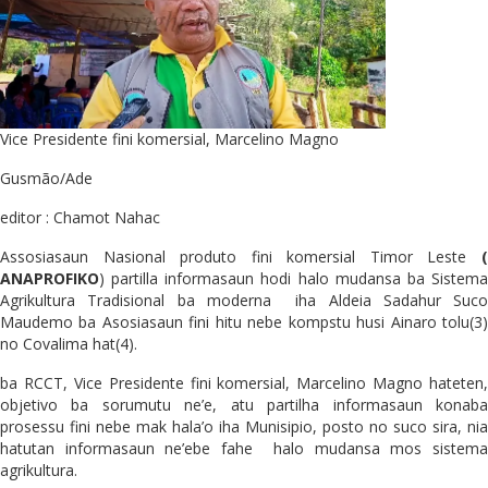
Vice Presidente fini komersial, Marcelino Magno
Gusmão/Ade
editor : Chamot Nahac
Assosiasaun Nasional produto fini komersial Timor Leste
(
ANAPROFIKO
) partilla informasaun hodi halo mudansa ba Sistema
Agrikultura Tradisional ba moderna iha Aldeia Sadahur Suco
Maudemo ba Asosiasaun fini hitu nebe kompstu husi Ainaro tolu(3)
no Covalima hat(4).
ba RCCT, Vice Presidente fini komersial, Marcelino Magno hateten,
objetivo ba sorumutu ne’e, atu partilha informasaun konaba
prosessu fini nebe mak hala’o iha Munisipio, posto no suco sira, nia
hatutan informasaun ne’ebe fahe halo mudansa mos sistema
agrikultura.