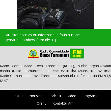
Atualiza notisias ou informasaun foun husi ami
[email-subscribers-form id="1"]
Radio Comunidade Cova Taroman (RCCT), nudar organizasaun
media (radio) komunidade ne ebe ezisti iha Munisipiu Covalima.
Radio Comunidade Cova Taroman transmitidu liu frekuensia FM 94,5
MHZ.
Faktus
Notisias
Podcast
Video
Programa
Orariu
Kontaktu Ami