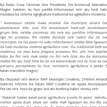
Ba Radio Cova Taroman Vice Prezidente Fini Komersial Marselino
Magno hateten, liu husi partilla informasaun ne’e atu hodi halo
mundasa ba sistema agrigkultura tradisional ba agrikultura moderna.
“ Asosiasaun ne’ebe maka envolve iha municipio ainaro iha
assosiasaun tolu, suai iha assosiasaun haat,sub assosiasaun
grupo feto, ne’ebe sorumutu ida ne’e atu partilha informasaun
liga ho prosessu fini ne’ebe durante ne’e hala’o iha ita nia
munisipio, ita nia posto no suku
informasaun ne’ebe fahe ligasaun
ita halo mudansa sistema agrikultura nian, iha tradisional bele sai
moderno, no mos kona prepara prosessu fini, ami mos esplika
koba ba fini ne’e mak saida no fini ne’e la’os atu ba konsumu
maibe fini atu hodi fahe ba ita nia komunidade sira liu husi ita nia
parseiru permanente liu husi ministerio agrikultura e peska ”
(
hatan marcelino magno)
Ba Okaziaun ne’e diretor MAP Municipio Covalima, Zeferino Amaral
Guterres informa iha futuru MAP Covalima sei Ajuda Assosiasaun
Fini tan ne’e husu ba grupo sira atu kontinua hala’o servisu ne’e.
“Hakarak hatete katak parte agrikultura pronto fo apoio tekniku,
nomos apoio buat seluk tan nebe mak ligasaun ba iha fila rai
ninia, quando iha mina ita fo mina gratuita, tan ne’e papel