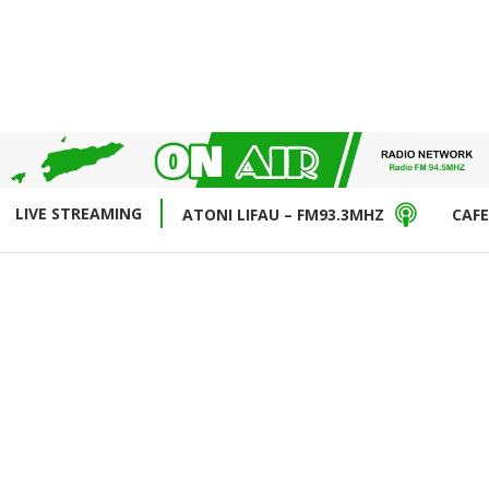
LIVE STREAMING
ATONI LIFAU – FM93.3MHZ
CAFE