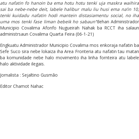
atu nafatin fo hanoin ba ema hotu hotu tenki uja maskra waihira
sai ba nebe-nebe deit, labele halibur malu liu husi ema na’in 10,
tenki kuidadu nafatin hodi mantein distasiamentu social, no iha
uma mos tenki fase liman bebeik ho sabaun”
dehan Administrador
Municipio Covalima Afonfo Nugueirah Nahak ba RCCT iha salaun
administrsaun Covalima Quarta Feira (06-1-21)
Engkuatu Administrador Municipio Covalima mos enkoraja nafatin ba
Sefe Suco sira nebe lokaiza iha Area Fronteria atu nafatin tau matan
ba komunidade nebe halo movimento iha linha fornteira atu labele
halo aktividade ilegais.
Jornalista : Sejaltino Gusmão
Editor Chamot Nahac