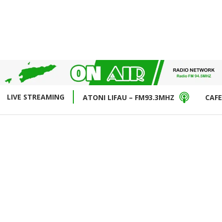
LIVE STREAMING
ATONI LIFAU – FM93.3MHZ
CAFE