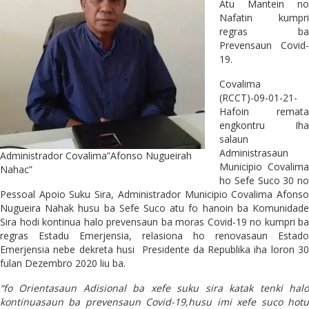
Atu Mantein no
Nafatin kumpri
regras ba
Prevensaun Covid-
19.
Covalima
(RCCT)-09-01-21-
Hafoin remata
engkontru Iha
salaun
Administrasaun
Administrador Covalima”Afonso Nugueirah
Municipio Covalima
Nahac”
ho Sefe Suco 30 no
Pessoal Apoio Suku Sira, Administrador Municipio Covalima Afonso
Nugueira Nahak husu ba Sefe Suco atu fo hanoin ba Komunidade
Sira hodi kontinua halo prevensaun ba moras Covid-19 no kumpri ba
regras Estadu Emerjensia, relasiona ho renovasaun Estado
Emerjensia nebe dekreta husi Presidente da Republika iha loron 30
fulan Dezembro 2020 liu ba.
“fo Orientasaun Adisional ba xefe suku sira katak tenki halo
kontinuasaun ba prevensaun Covid-19,husu imi xefe suco hotu