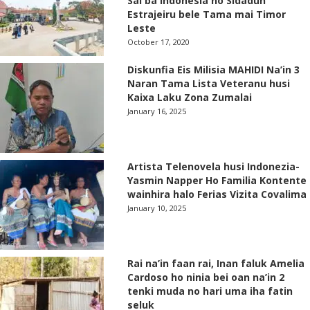
Sai ba Indonesia no Sidadun
Estrajeiru bele Tama mai Timor
Leste
October 17, 2020
Diskunfia Eis Milisia MAHIDI Na’in 3
Naran Tama Lista Veteranu husi
Kaixa Laku Zona Zumalai
January 16, 2025
Artista Telenovela husi Indonezia-
Yasmin Napper Ho Familia Kontente
wainhira halo Ferias Vizita Covalima
January 10, 2025
Rai na’in faan rai, Inan faluk Amelia
Cardoso ho ninia bei oan na’in 2
tenki muda no hari uma iha fatin
seluk