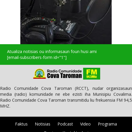
Atualiza notisias ou informasaun foun husi ami
[email-subscribers-form id="1"]
Radio Comunidade Cova Taroman (RCCT), nudar organizasaun
media (radio) komunidade ne ebe ezisti iha Munisipiu Covalima.
Radio Comunidade Cova Taroman transmitidu liu frekuensia FM 94,5
MHZ.
Faktus
Notisias
Podcast
Video
Programa