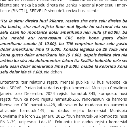
kliente sira maka ba selu direita iha Banku Nasional Komersiu Timor-
Leste (BNCTL), SERVE I.P simu de’it recivu husi kliente.
“Ita la simu direita husi kliente, reseita sira ne’e selu direita ba
iha banku, sira mai rejistu foun mai ligadu ho sektoral nia sei
selu osan ho montante dolar amerikanu nen nulu ($ 60.00), ba
sira ne’ebé atu renovasaun CRC ne’e kona gastu dolar
amerikanu sanulu ($ 10.00), ba TIN emprime kona selu gastu
dolar amerikanu lima ($ 5.00), konaba legaliza ba 20 folla ne’e
kona gustu dalar amerikanu ida ($ 1.00), depois fasilita sira nia
arkivu ka sira nia dokumentus lakon ita fasilita koloridu ne’e sei
selu osan dolar amerikanu lima ($ 5.00), maibe la koloridu kona
selu dolar ida ($ 1.00).
nia dehan.
Entertantu tuir relatoriu rejistu mensal publika liu husi website ka
situs SERVE I.P nian katak dadus rejistu komersial Munisipiu Covalima
Janeiru to’o Dezembru 2024 rejistu hamutuk-843, kompostu husi
rejistu foun ka novo rejistu hamutuk-265, renovasaun ka hamoris
lisensa no CRC hamutuk-428, alterasaun ka mudansa no aumenta
atividade hamutuk-149, no dadus rejistu komersial Munisipiu
Covalima iha loron 22 janeiru 2025 foun hamutuk-58 kompostu husi
ENIN-39, unipesoal Lda-18. Enkuantu tuir dadus rejistu komersial