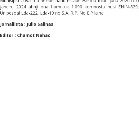
Munisipiu Covalima ne’ebé hahu estabelese iha fulan juñu 2020 to’o
janeiru 2024 atinji ona hamutuk 1.090 kompostu husi ENIN-829,
Unipesoal Lda-222, Lda-19 no S,A. R,P. No E.P laiha.
Jornalilsta : Julio Salinas
Editor : Chamot Nahac