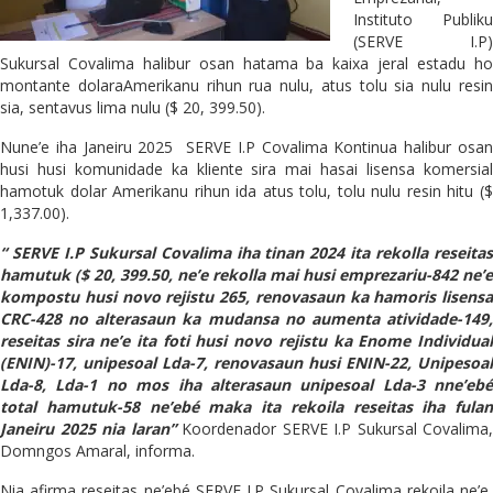
Instituto Publiku
(SERVE I.P)
Sukursal Covalima halibur osan hatama ba kaixa jeral estadu ho
montante dolaraAmerikanu rihun rua nulu, atus tolu sia nulu resin
sia, sentavus lima nulu ($ 20, 399.50).
Nune’e iha Janeiru 2025 SERVE I.P Covalima Kontinua halibur osan
husi husi komunidade ka kliente sira mai hasai lisensa komersial
hamotuk dolar Amerikanu rihun ida atus tolu, tolu nulu resin hitu ($
1,337.00).
“ SERVE I.P Sukursal Covalima iha tinan 2024 ita rekolla reseitas
hamutuk ($ 20, 399.50, ne’e rekolla mai husi emprezariu-842 ne’e
kompostu husi novo rejistu 265, renovasaun ka hamoris lisensa
CRC-428 no alterasaun ka mudansa no aumenta atividade-149,
reseitas sira ne’e ita foti husi novo rejistu ka Enome Individual
(ENIN)-17, unipesoal Lda-7, renovasaun husi ENIN-22, Unipesoal
Lda-8, Lda-1 no mos iha alterasaun unipesoal Lda-3 nne’ebé
total hamutuk-58 ne’ebé maka ita rekoila reseitas iha fulan
Janeiru 2025 nia laran”
Koordenador SERVE I.P Sukursal Covalima,
Domngos Amaral, informa.
Nia afirma reseitas ne’ebé SERVE I.P Sukursal Covalima rekoila ne’e,