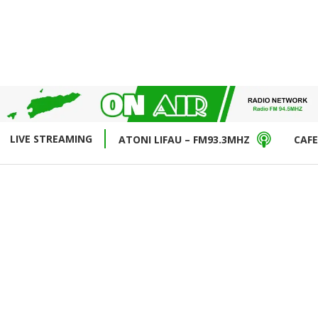
LIVE STREAMING
ATONI LIFAU – FM93.3MHZ
CAFE