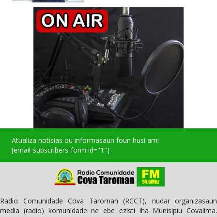
Atualiza notisias ou informasaun foun husi ami
[email-subscribers-form id="1"]
Radio Comunidade Cova Taroman (RCCT), nudar organizasaun
media (radio) komunidade ne ebe ezisti iha Munisipiu Covalima.