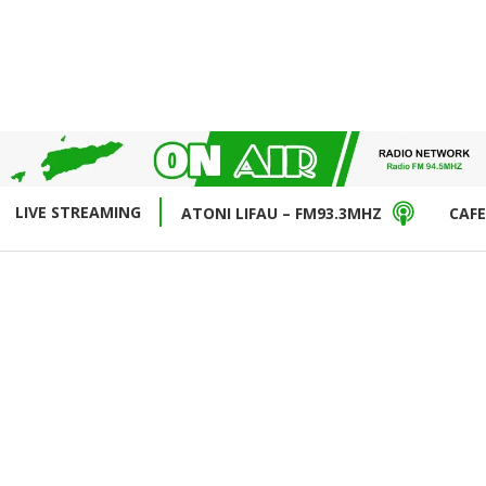
LIVE STREAMING
ATONI LIFAU – FM93.3MHZ
CAFE