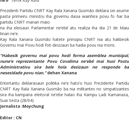
ne’e”
Tenik Kay Rala
Prezidenti Partidu CNRT Kay Rala Xanana Gusmão deklara sei asume
pasta primeiru ministru iha governu dasia wainhira povu fo fiar ba
partidu CNRT manan maio
ria iha eleisaun Parlamentar ne’ebé atu realiza iha dia 21 de Maiu
tinan ne’e.
Kay Rala Xanana Gusmão hatete prinsipiu CNRT nia atu hakbesik
Governu mai Povu hodi foti desizaun ba hadia povu nia moris.
“Habesik governu mai povu hodi forma asemblea munisipal,
nune’e reprezentante Povu Covalima ne’ebé mai husi Postu
Administrativu sira bele hola desizaun no responde ba
nesesidade povu nian.”
dehan Xanana
Entertantu deklarasaun politika ne’e hato’o husi Prezidente Partidu
CNRT Kay Rala Xanana Gusmão ba nia militantes no simpatizantes
sira iha kampana eleitoral ne’ebe halao iha Kampu Ladi Kamanasa,
Suai Sesta (28/04)
Jornalista :Moychung
Editor : CN