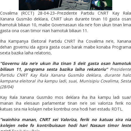
Covalima (RCCT) 28-04-23–Prezidente Partidu CNRT Kay Rala
Xanana Gusmão deklara, CNRT ukun durante tinan 10 gasta osan
hamotuk biliaun 10, maibe Governasaun ida ne’e foin ukun tinan lima
gasta ona osan timor nian hamotuk biliaun 11.
Iha Kampanya Eleitoral Partidu CNRT iha Covalima ne’e, Xanana
dehan governu ida agora gasta osan barak maibe konaba Programa
sexta bazika laiha relatorio,
“Governu ida ne’e ukun iha tinan 5 deit gasta osan hamotuk
biliaun 11, programa sesta bazika laiha rekatoriu”
Prezidente
Partidu CNRT Kay Rala Xanana Gusmão deklara, durante halo
kampana eleitoral iha kampu ladi, suai, Munisipiu Covalima, Sesta
(28/04)
Kay Rala Xanana Gusmão mos deklara iha iha kampu ladi suai/
manan iha eleisaun parlamentar tinan ne’e sei valoriza ferik no
katuas sira nia kolajen nebe kontribui ona hodi hari estadu RDTL.
“wainhira manan, CNRT sei Valoriza, ferik no katuas sira nia
kolejen nebe fo kontribuisaun hodi hari Nasaun timor leste