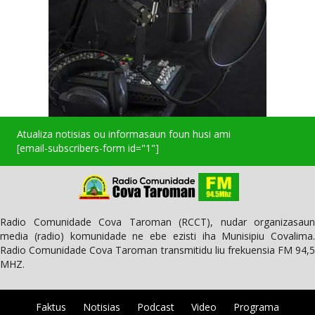
Atualiza notisias ou informasaun foun husi ami
[email-subscribers-form id="1"]
Radio Comunidade Cova Taroman (RCCT), nudar organizasaun
media (radio) komunidade ne ebe ezisti iha Munisipiu Covalima.
Radio Comunidade Cova Taroman transmitidu liu frekuensia FM 94,5
MHZ.
Faktus
Notisias
Podcast
Video
Programa