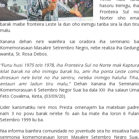
hasoru Inimigu, iha
Fronteira Sul no
Norter oho ema
barak maibe fronteira Leste la dun oho inimigu tanba sira la dun tiru
malu.
Xanana dehan ne’e wainhira sai oradora iha seminario ba
Komemorasaun Masakre Setrembro Negro, nebe realiza iha Gedung
wanita, St. Rosa Debos.
“Funu husi 1975 to’o 1978, iha Fronteira Sul no Norte mak Kaptura
kilat barak no oho inimigu barak liu, ami iha ponta Leste como
diresaun ne’e bo’ot no iha sentru, ne’eba inimigo haluha Tiha,
entaun ami ladun tiru malu,”
Dehan Xanana iha Seminario
Komemorasuan 6 Setembro Negor Suai ba dala XXI iha salaun Uma
Feto Covalima, Kinta, (03/09/20).
Lider karismatiku ne’e mos Presta omenajem ba matebian padre
nai’n 3 no povu barak ne’ebe fo aan ba mate iha loron 6 Fulan
Setembro 1999 liu ba.
Nia informa bainhira comunidade no joventude sira ho inisiativa halo
serimonia komemorasaun loron Masakre Setembro Negro Suai,