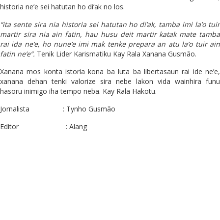
historia ne’e sei hatutan ho di’ak no los.
“ita sente sira nia historia sei hatutan ho di’ak, tamba imi la’o tuir
martir sira nia ain fatin, hau husu deit martir katak mate tamba
rai ida ne’e, ho nune’e imi mak tenke prepara an atu la’o tuir ain
fatin ne’e”.
Tenik Lider Karismatiku Kay Rala Xanana Gusmão.
Xanana mos konta istoria kona ba luta ba libertasaun rai ide ne’e,
xanana dehan tenki valorize sira nebe lakon vida wainhira funu
hasoru inimigo iha tempo neba. Kay Rala Hakotu.
Jornalista : Tynho Gusmão
Editor : Alang