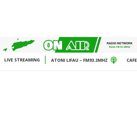
LIVE STREAMING
ATONI LIFAU – FM93.3MHZ
CAFE