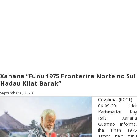
Xanana “Funu 1975 Fronterira Norte no Sul
Hadau Kilat Barak”
September 6, 2020
Covalima (RCCT) –
06-09-20- Lider
Karismátiku Kay
Rala Xanana
Gusmão informa,
iha Tinan 1975
Timor halo funu