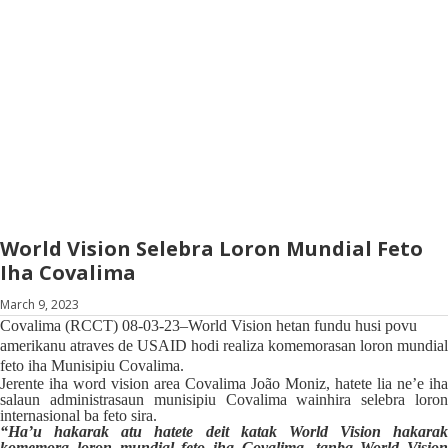
World Vision Selebra Loron Mundial Feto
Iha Covalima
March 9, 2023
Covalima (RCCT) 08-03-23–World Vision hetan fundu husi povu
amerikanu atraves de USAID hodi realiza komemorasan loron mundial
feto iha Munisipiu Covalima.
Jerente iha word vision area Covalima João Moniz, hatete lia ne’e iha
salaun administrasaun munisipiu Covalima wainhira selebra loron
internasional ba feto sira.
“Ha’u hakarak atu hatete deit katak World Vision hakarak
komemora loron mundial feto iha Covalima, tanba World Vision