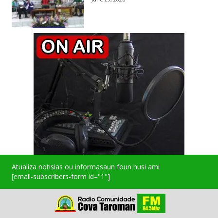
Atualiza notisias ou informasaun foun husi ami
[email-subscribers-form id="1"]