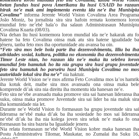
hetan fundus husi povu Amerikanu liu husi USAID ho razaun
hirak ne’e mak ami implementa eventu ida ne’e iha Munisípiu
Covalima”
informa Jerente World Vision Covalima Area Program
João Moniz, ba jornalista sira sira hafoin remata komemora loron
mundial feto ne’ebé hala’o iha salaun Administrasaun Munisípiu
Covalima Kuarta (08/03).
Nia dehan liu husi komemora loron mundial ida ne’e hakarak atu fo
hatene ba feto Covalima oinsa mak atu sira hatene igualidade ba
jéneru, tanba feto mos iha oportunidade atu avansa ba oin.
“Feto sira mos bele hola parte iha dezenvolvimentu, liliu ba iha
atividades sosial, kultura, politika no ekonomia iha dezenvolvimentu
Timor Leste nian, ho razaun ida ne’e maka ita selebra loron
mundial feto hamutuk ho ita nia grupu sira husi grupu joventude
feto sira hamutuk ho parseiru husi Munisípiu Covalima no mos
autoridade lokal sira iha ne’e”
nia haktuir.
Jerente World Vision ne’e mos afirma Feto Covalima mos la’os hamrik
iha kotuk deit, maibe sira mos avansadu ona oinsa maka bele
komprende di’ak sira nia direitu iha momentu ida hanesan ne’e.
Feto sira ne’ebe avansadu maka promove sira sai hanesan lideransa iha
suku, oinsa maka promove Juventude sira sai lider ba nia maluk sira
iha komunidade nia let.
Durante ne’e World Vision fo formasaun ba grupu joventude sira sai
lideransa ne’ebé maka di’ak ba iha sosiedade ho mos sai lideransa
ne’ebé di’ak ba iha nia kolega joven sira seluk ne’e maka fo ona
formasaun ba sira bazeia ba Igualdade jeneru.
Nia relata formasaun ne’ebé World Vision kobre maka hanesan iha
Postu Administrativu Tilomar, Maukatar, no Zumalai iha Suku 16,
aldeia 97.