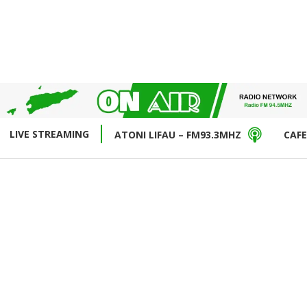
LIVE STREAMING
ATONI LIFAU – FM93.3MHZ
CAFE