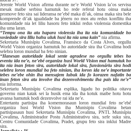
Jerente World Vision afirma durante ne’e World Vision la’os servisu
mesak maibe serbisu hamutuk ho rede referal hotu oinsa maka
promove feto sira sai lideransa ne’ebé maka di’ak, oinsa maka sira bele
komprende di’ak igualidade ba jéneru no mos atu redus konflitu iha
komunidade nia let liliu hasoru feto inklui redus violensia domestika
iha uma laran.
“Tempu ona ita atu hapara violensia iha ita nia komunidade ho
sosiedade sira liliu hahu uluk husi ita nia uma kain”
nia afirma.
Sekretaria Munisípiu Covalima, Fransisco da Costa Alves, orgullu
World Vision organiza hamutuk ho autoridade sira iha Covalima hodi
selebra loron mundial ba feto ninian.
“Hanesan autoridade lokal sente agradese no orgullu tebes ho
eventu ida ne’e, ne’ebé organiza husi World Vision mai hamutuk ho
ita nia inan feton sira, autoridade lokal sira, funsionáriu sira hodi
selebra loron mundial ba feto ninian, iha loron ida ne’e importante
tebes ne’ebe ohin iha mensajem lubuk ida fo korazen nafatin ba
inan feton sira atu involve iha dezenvolvimentu iha pais ida ne’e”
nia informa.
Sekretariu Munisípiu Covalima esplika, ligadu ho politika oitavu
governu nian katak sei la husik ema ida iha kotuk maibe hotu hotu
avansa hamutuk hodi dezenvolve rai ida ne’e.
Entertantu partisipa iha komemorasaun loron mundial feto ne’ebé
organiza husi World Vision iha Munisipiu Covalima hetan
partisipasaun husi Sekretaria Munisípiu Covalima, PNTL Munisípiu
Covalima, Administrador Postu Administrativu sira, xefe suku sira,
Centru Comunidade Covalima, Pradet, grupu feto sira inklui Madre
sira.
Jornalista : JS