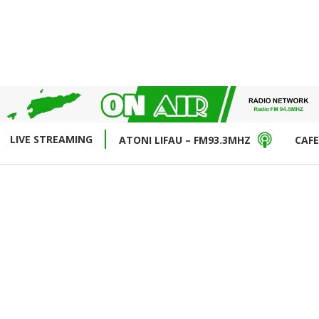
LIVE STREAMING
ATONI LIFAU – FM93.3MHZ
CAFE