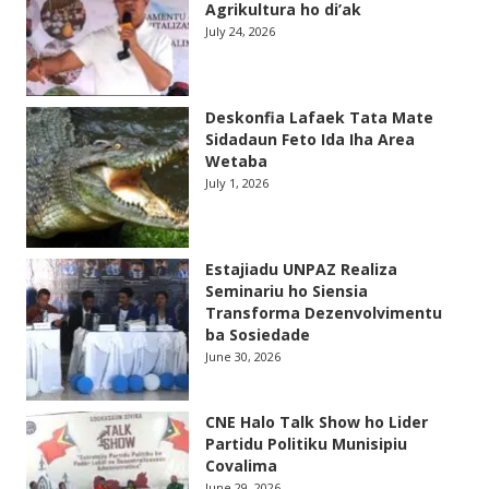
Agrikultura ho di’ak
July 24, 2026
Deskonfia Lafaek Tata Mate
Sidadaun Feto Ida Iha Area
Wetaba
July 1, 2026
Estajiadu UNPAZ Realiza
Seminariu ho Siensia
Transforma Dezenvolvimentu
ba Sosiedade
June 30, 2026
CNE Halo Talk Show ho Lider
Partidu Politiku Munisipiu
Covalima
June 29, 2026