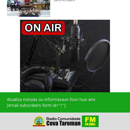
Atualiza notisias ou informasaun foun husi ami
[email-subscribers-form id="1"]