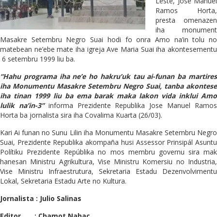
Leste, Jose Manuel
Ramos Horta,
presta omenazen
iha monument
Masakre Setembru Negro Suai hodi fo onra Amo na’in tolu no
matebean ne’ebe mate iha igreja Ave Maria Suai iha akontesementu
6 setembru 1999 liu ba.
“Hahu programa iha ne’e ho hakru’uk tau ai-funan ba martires
iha Monumentu Masakre Setembru Negro Suai, tanba akontese
iha tinan 1999 liu ba ema barak maka lakon vida inklui Amo
lulik na’in-3”
informa Prezidente Republika Jose Manuel Ramo
Horta ba jornalista sira iha Covalima Kuarta (26/03).
Kari Ai funan no Sunu Lilin iha Monumentu Masakre Setembru Negro
Suai, Prezidente Republika akompaña husi Assessor Prinsipál Asuntu
Polítiku Prezidente Repúblika no mos membru governu sira mak
hanesan Ministru Agrikultura, Vise Ministru Komersiu no Industria,
Vise Ministru Infraestrutura, Sekretaria Estadu Dezenvolvimentu
Lokal, Sekretaria Estadu Arte no Kultura.
Jornalista : Julio Salinas
Editor : Chamot Nahac