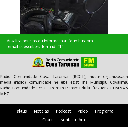
Atualiza notisias ou informasaun foun husi ami
[email-subscribers-form id="1"]
Radio Comunidade Cova Taroman (RCCT), nudar organizasaun
media (radio) komunidade ne ebe ezisti iha Munisipiu Covalima.
Radio Comunidade Cova Taroman transmitidu liu frekuensia FM 94,5
MHZ.
Faktus
Notisias
Podcast
Video
Programa
Orariu
Kontaktu Ami