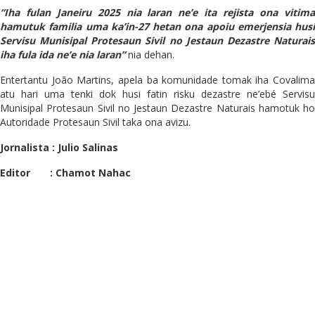
“Iha fulan Janeiru 2025 nia laran ne’e ita rejista ona vitima
hamutuk familia uma ka’in-27 hetan ona apoiu emerjensia husi
Servisu Munisipal Protesaun Sivil no Jestaun Dezastre Naturais
iha fula ida ne’e nia laran”
nia dehan.
Entertantu João Martins, apela ba komunidade tomak iha Covalima
atu hari uma tenki dok husi fatin risku dezastre ne’ebé Servisu
Munisipal Protesaun Sivil no Jestaun Dezastre Naturais hamotuk ho
Autoridade Protesaun Sivil taka ona avizu.
Jornalista : Julio Salinas
Editor : Chamot Nahac