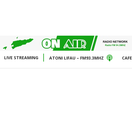
LIVE STREAMING
ATONI LIFAU – FM93.3MHZ
CAFE