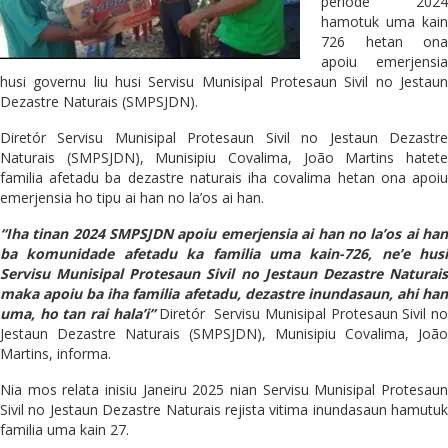
periode 2024
hamotuk uma kain
726 hetan ona
apoiu emerjensia
husi governu liu husi Servisu Munisipal Protesaun Sivil no Jestaun
Dezastre Naturais (SMPSJDN).
Diretór Servisu Munisipal Protesaun Sivil no Jestaun Dezastre
Naturais (SMPSJDN), Munisipiu Covalima, João Martins hatete
familia afetadu ba dezastre naturais iha covalima hetan ona apoiu
emerjensia ho tipu ai han no la’os ai han.
“Iha tinan 2024 SMPSJDN apoiu emerjensia ai han no la’os ai han
ba komunidade afetadu ka familia uma kain-726, ne’e husi
Servisu Munisipal Protesaun Sivil no Jestaun Dezastre Naturais
maka apoiu ba iha familia afetadu, dezastre inundasaun, ahi han
uma, ho tan rai hala’i”
Diretór Servisu Munisipal Protesaun Sivil n
Jestaun Dezastre Naturais (SMPSJDN), Munisipiu Covalima, João
Martins, informa.
Nia mos relata inisiu Janeiru 2025 nian Servisu Munisipal Protesaun
Sivil no Jestaun Dezastre Naturais rejista vitima inundasaun hamutuk
familia uma kain 27.