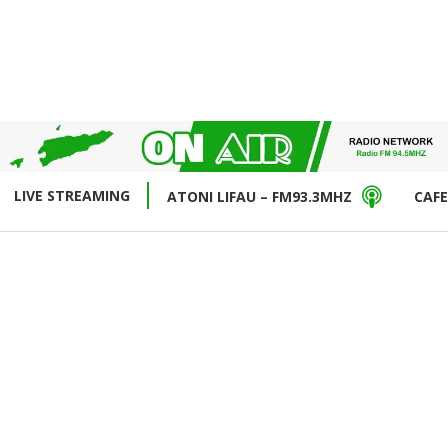
LIVE STREAMING
ATONI LIFAU – FM93.3MHZ
CAFE