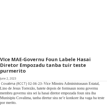
VIce MAE-Governu Foun Labele Hasai
Diretor Empozadu tanba tuir teste
purmerito
June 2, 2023
Covalima (RCCT) 02-06-23–
Vice Minstru Administrasaun Estatal,
Lino de Jesus Torrezão, hatete depois de formsaun nonu governu
membru governu sira sei la hasai diretor empozada foun sira iha
Munisipiu Covalima, tanba diretur sira ne’e konkore iha vaga ba teste
por merito.