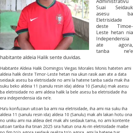
Administrativu
Suai Seidauk
asesu ba
Eletrisidade
deste Timoe-
Leste hetan nia
Independensia
ate agora,
tanba ne’e
habitante aldeia Halik sente duvidas.
Habitante Aldeia Halik Domingos Viegas Morales Monis hateten ami
aldeia halik deste Timor-Leste hetan nia ukun rasik aan ate a data
seidauk asesu ba eletrisidade no ami la hatene tanba saida mak iha
suku beko aldeia 11 (sanulu resin ida) aldeia 10 (Sanulu) mak asesu
ba eletrisidade no ami aldeia halik la bele asesu ba eletrisidade iha
era independensia ida ne’e.
Ha’u konfuzaun uitoan ba ami nia eletrisidade, iha ami nia suku iha
aldeia 11 (sanulu resin ida) aldeia 10 (Sanulu) mak ahi lakan hotu ona
no uniku ami nia aldeia deit mak ahi seidauk tama, no ami kontente
uitoan tanba iha tinan 2025 sira hatun ona Ai-rin eletrisidade maibe
no fim to’o agora seidauk realiza to’o agora, ami la hatene tuir