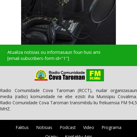
Atualiza notisias ou informasaun foun husi ami
[email-subscribers-form id="1"]
Radio Comunidade Cova Taroman (RCCT), nudar organizasaun
media (radio) komunidade ne ebe ezisti iha Munisipiu Covalima.
Radio Comunidade Cova Taroman transmitidu liu frekuensia FM 94,5
MHZ.
Faktus
Notisias
Podcast
Video
Programa
Orariu
Kontaktu Ami