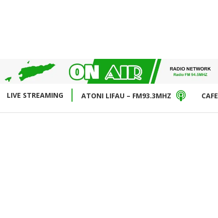
LIVE STREAMING
ATONI LIFAU – FM93.3MHZ
CAFE