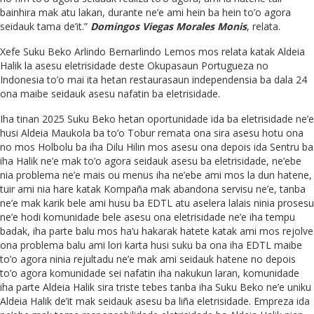
bainhira mak atu lakan, durante ne’e ami hein ba hein to’o agora
seidauk tama de’it.”
Domingos Viegas Morales Monis
, relata.
Xefe Suku Beko Arlindo Bernarlindo Lemos mos relata katak Aldeia
Halik la asesu eletrisidade deste Okupasaun Portugueza no
Indonesia to’o mai ita hetan restaurasaun independensia ba dala 24
ona maibe seidauk asesu nafatin ba eletrisidade.
Iha tinan 2025 Suku Beko hetan oportunidade ida ba eletrisidade ne’e
husi Aldeia Maukola ba to’o Tobur remata ona sira asesu hotu ona
no mos Holbolu ba iha Dilu Hilin mos asesu ona depois ida Sentru ba
iha Halik ne’e mak to’o agora seidauk asesu ba eletrisidade, ne’ebe
nia problema ne’e mais ou menus iha ne’ebe ami mos la dun hatene,
tuir ami nia hare katak Kompaña mak abandona servisu ne’e, tanba
ne’e mak karik bele ami husu ba EDTL atu aselera lalais ninia prosesu
ne’e hodi komunidade bele asesu ona eletrisidade ne’e iha tempu
badak, iha parte balu mos ha’u hakarak hatete katak ami mos rejolve
ona problema balu ami lori karta husi suku ba ona iha EDTL maibe
to’o agora ninia rejultadu ne’e mak ami seidauk hatene no depois
to’o agora komunidade sei nafatin iha nakukun laran, komunidade
iha parte Aldeia Halik sira triste tebes tanba iha Suku Beko ne’e uniku
Aldeia Halik de’it mak seidauk asesu ba liña eletrisidade. Empreza ida