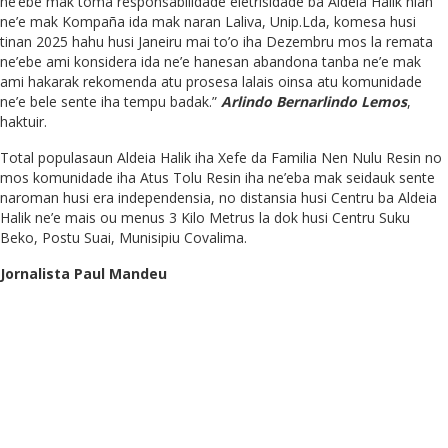
ne’ebe mak toma responsabilidade eletrisidade ba Aldeia Halik nian
ne’e mak Kompaña ida mak naran Laliva, Unip.Lda, komesa husi
tinan 2025 hahu husi Janeiru mai to’o iha Dezembru mos la remata
ne’ebe ami konsidera ida ne’e hanesan abandona tanba ne’e mak
ami hakarak rekomenda atu prosesa lalais oinsa atu komunidade
ne’e bele sente iha tempu badak.”
Arlindo Bernarlindo Lemos
,
haktuir.
Total populasaun Aldeia Halik iha Xefe da Familia Nen Nulu Resin no
mos komunidade iha Atus Tolu Resin iha ne’eba mak seidauk sente
naroman husi era independensia, no distansia husi Centru ba Aldeia
Halik ne’e mais ou menus 3 Kilo Metrus la dok husi Centru Suku
Beko, Postu Suai, Munisipiu Covalima.
Jornalista Paul Mandeu