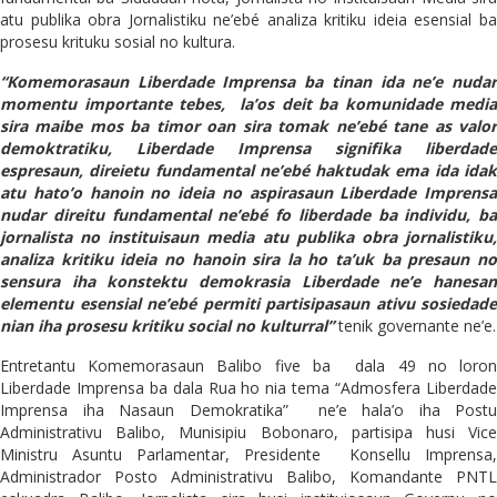
atu publika obra Jornalistiku ne’ebé analiza kritiku ideia esensial ba
prosesu krituku sosial no kultura.
“Komemorasaun Liberdade Imprensa ba tinan ida ne’e nudar
momentu importante tebes,
la’os deit ba komunidade media
sira maibe mos ba timor oan sira tomak ne’ebé tane as valor
demoktratiku, Liberdade Imprensa signifika liberdade
espresaun, direietu fundamental ne’ebé haktudak ema ida idak
atu hato’o hanoin no ideia no aspirasaun Liberdade Imprensa
nudar direitu fundamental ne’ebé fo liberdade ba individu, ba
jornalista no instituisaun media atu publika obra jornalistiku,
analiza kritiku ideia no hanoin sira la ho ta’uk ba presaun no
sensura iha konstektu demokrasia Liberdade ne’e hanesan
elementu esensial ne’ebé permiti partisipasaun ativu sosiedade
nian iha prosesu kritiku social no kulturral”
tenik governante ne’e.
Entretantu Komemorasaun Balibo five ba
dala 49 no loro
Liberdade Imprensa ba dala Rua ho nia tema “Admosfera Liberdade
Imprensa iha Nasaun Demokratika”
ne’e hala’o iha Postu
Administrativu Balibo, Munisipiu Bobonaro, partisipa husi Vice
Ministru Asuntu Parlamentar, Presidente
Konsellu Imprensa,
Administrador Posto Administrativu Balibo, Komandante PNTL