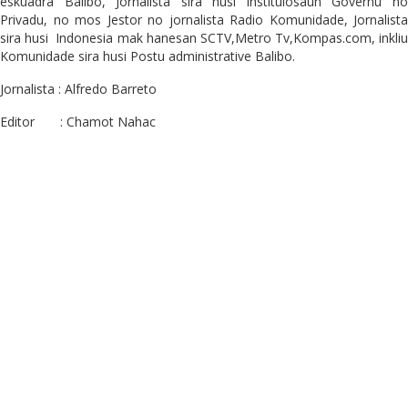
eskuadra Balibo, Jornalista sira husi instituiosaun Governu no
Privadu, no mos Jestor no jornalista Radio Komunidade, Jornalista
sira husi
Indonesia mak hanesan SCTV,Metro Tv,Kompas.com, inkliu
Komunidade sira husi Postu administrative Balibo.
Jornalista : Alfredo Barreto
Editor
: Chamot Nahac