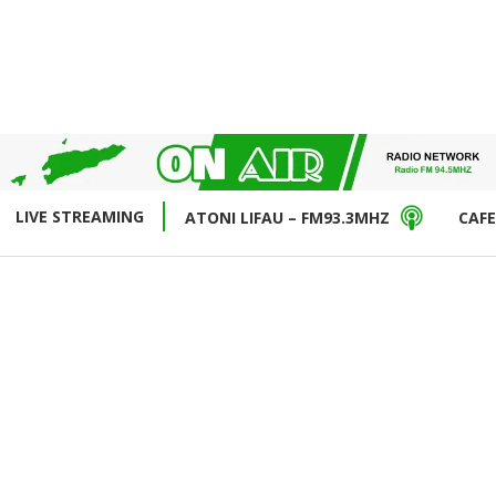
LIVE STREAMING
ATONI LIFAU – FM93.3MHZ
CAFE