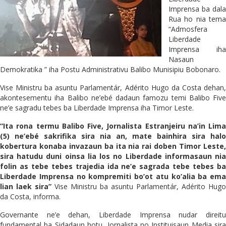
Imprensa ba dala
Rua ho nia tema
“Admosfera
Liberdade
Imprensa iha
Nasaun
Demokratika ” iha Postu Administrativu Balibo Munisipiu Bobonaro.
Vise Ministru ba asuntu Parlamentár, Adérito Hugo da Costa dehan,
akontesementu iha Balibo ne’ebé dadaun famozu temi Balibo Five
ne’e sagradu tebes ba Liberdade Imprensa iha Timor Leste.
“Ita rona termu Balibo Five, Jornalista Estranjeiru na’in Lima
(5) ne’ebé sakrifika sira nia an, mate bainhira sira halo
kobertura konaba invazaun ba ita nia rai doben Timor Leste,
sira hatudu duni oinsa lia los no Liberdade informasaun nia
folin as tebe tebes trajedia ida ne’e sagrada tebe tebes ba
Liberdade Imprensa no kompremiti bo’ot atu ko’alia ba ema
lian laek sira”
Vise Ministru ba asuntu Parlamentár, Adérito Hugo
da Costa, informa.
Governante ne’e dehan, Liberdade Imprensa nudar direitu
fundamental ba Sidadaun hotu, Jornalista no Instituisaun Media sira