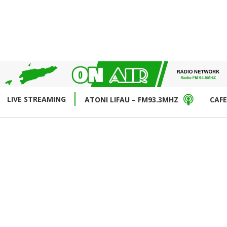
LIVE STREAMING
ATONI LIFAU – FM93.3MHZ
CAFE