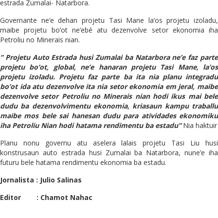
estrada Zumalai- Natarbora.
Governante ne’e dehan projetu Tasi Mane la’os projetu izoladu,
maibe projetu bo’ot ne’ebé atu dezenvolve setor ekonomia iha
Petroliu no Minerais nian.
” Projetu Auto Estrada husi Zumalai ba Natarbora ne’e faz parte
projetu bo’ot, global, ne’e hanaran projetu Tasi Mane, la’os
projetu izoladu. Projetu faz parte ba ita nia planu integradu
bo’ot ida atu dezenvolve ita nia setor ekonomia em jeral, maibe
dezenvolve setor Petroliu no Minerais nian hodi ikus mai bele
dudu ba dezenvolvimentu ekonomia, kriasaun kampu traballu
maibe mos bele sai hanesan dudu para atividades ekonomiku
iha Petroliu Nian hodi hatama rendimentu ba estadu”
Nia haktuir
Planu nonu governu atu aselera lalais projetu Tasi Liu husi
konstrusaun auto estrada husi Zumalai ba Natarbora, nune’e iha
futuru bele hatama rendimentu ekonomia ba estadu.
Jornalista : Julio Salinas
Editor : Chamot Nahac