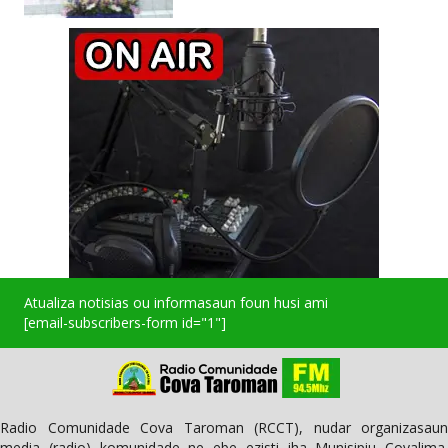
Atualiza notisias ou informasaun foun husi ami
[email-subscribers-form id="1"]
Radio Comunidade Cova Taroman (RCCT), nudar organizasaun
media (radio) komunidade ne ebe ezisti iha Munisipiu Covalima.