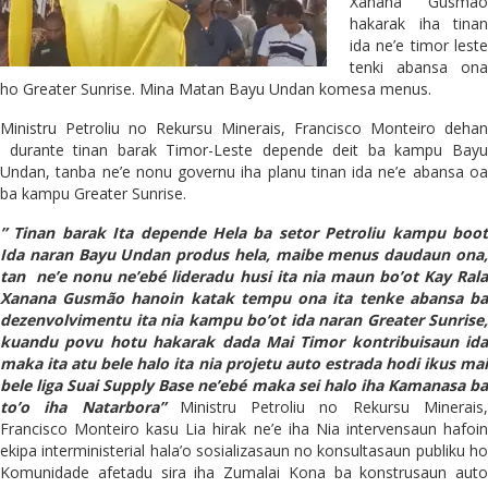
Xanana Gusmão
hakarak iha tinan
ida ne’e timor leste
tenki abansa ona
ho Greater Sunrise. Mina Matan Bayu Undan komesa menus.
Ministru Petroliu no Rekursu Minerais, Francisco Monteiro dehan
durante tinan barak Timor-Leste depende deit ba kampu Bayu
Undan, tanba ne’e nonu governu iha planu tinan ida ne’e abansa oa
ba kampu Greater Sunrise.
” Tinan barak Ita depende Hela ba setor Petroliu kampu boot
Ida naran Bayu Undan produs hela, maibe menus daudaun ona,
tan ne’e nonu ne’ebé lideradu husi ita nia maun bo’ot Kay Rala
Xanana Gusmão hanoin katak tempu ona ita tenke abansa ba
dezenvolvimentu ita nia kampu bo’ot ida naran Greater Sunrise,
kuandu povu hotu hakarak dada Mai Timor kontribuisaun ida
maka ita atu bele halo ita nia projetu auto estrada hodi ikus mai
bele liga Suai Supply Base ne’ebé maka sei halo iha Kamanasa ba
to’o iha Natarbora”
Ministru Petroliu no Rekursu Minerais
Francisco Monteiro kasu Lia hirak ne’e iha Nia intervensaun hafoin
ekipa interministerial hala’o sosializasaun no konsultasaun publiku ho
Komunidade afetadu sira iha Zumalai Kona ba konstrusaun auto