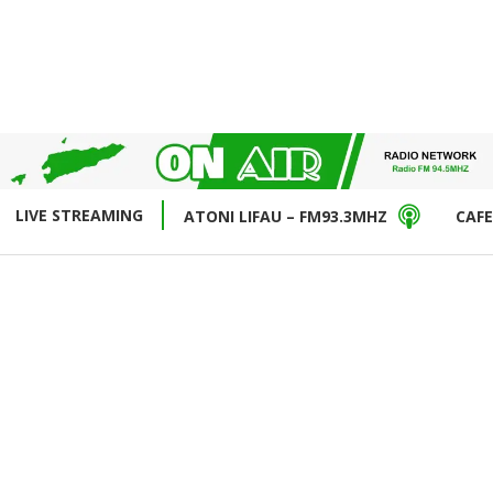
LIVE STREAMING
ATONI LIFAU – FM93.3MHZ
CAFE