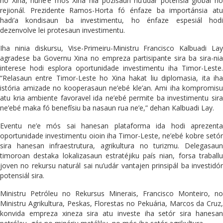
no Xina, nune’e mós Xina nia pozisaun nu’udar poténsia globál no
rejionál. Prezidente Ramos-Horta fó énfaze ba importánsia atu
hadi’a kondisaun ba investimentu, ho énfaze espesiál hodi
dezenvolve lei protesaun investimentu.
Iha ninia diskursu, Vise-Primeiru-Ministru Francisco Kalbuadi Lay
agradese ba Governu Xina no empreza partisipante sira ba sira-nia
interese hodi esplora oportunidade investimentu iha Timor-Leste.
“Relasaun entre Timor-Leste ho Xina hakat liu diplomasia, ita iha
istória amizade no kooperasaun ne’ebé kle’an. Ami iha kompromisu
atu kria ambiente favoravel ida ne’ebé permite ba investimentu sira
ne’ebé maka fó benefísiu ba nasaun rua ne’e,” dehan Kalbuadi Lay.
Eventu ne’e mós sai hanesan plataforma ida hodi aprezenta
oportunidade investimentu oioin iha Timor-Leste, ne’ebé kobre setór
sira hanesan infraestrutura, agrikultura no turizmu. Delegasaun
timoroan destaka lokalizasaun estratéjiku país nian, forsa traballu
joven no rekursu naturál sai nu’udár vantajen prinsipál ba investidór
potensiál sira.
Ministru Petróleu no Rekursus Minerais, Francisco Monteiro, no
Ministru Agrikultura, Peskas, Florestas no Pekuária, Marcos da Cruz,
konvida empreza xineza sira atu investe iha setór sira hanesan