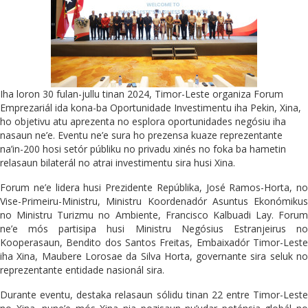
Iha loron 30 fulan-jullu tinan 2024, Timor-Leste organiza Forum
Emprezariál ida kona-ba Oportunidade Investimentu iha Pekin, Xina,
ho objetivu atu aprezenta no esplora oportunidades negósiu iha
nasaun ne’e. Eventu ne’e sura ho prezensa kuaze reprezentante
na’in-200 hosi setór públiku no privadu xinés no foka ba hametin
relasaun bilaterál no atrai investimentu sira husi Xina.
Forum ne’e lidera husi Prezidente Repúblika, José Ramos-Horta, no
Vise-Primeiru-Ministru, Ministru Koordenadór Asuntus Ekonómikus
no Ministru Turizmu no Ambiente, Francisco Kalbuadi Lay. Forum
ne’e mós partisipa husi Ministru Negósius Estranjeirus no
Kooperasaun, Bendito dos Santos Freitas, Embaixadór Timor-Leste
iha Xina, Maubere Lorosae da Silva Horta, governante sira seluk no
reprezentante entidade nasionál sira.
Durante eventu, destaka relasaun sólidu tinan 22 entre Timor-Leste