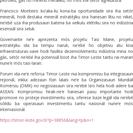
petróleu, gás no minériu metáliku, no mós iha setór agrikultura.
Francisco Monteiro ko’alia-liu kona-ba oportunidade sira iha setór
minerál, hodi destaka minerál estratéjiku sira hanesan lítiu no nikel,
ne’ebé uza iha produsaun bateria ba veíkulu elétriku sira no indústria
esensiál sira seluk.
Governante ne’e aprezenta mós projetu Tasi Mane, projetu
estratéjiku ida ba tempu naruk, ne’ebé ho objetivu atu kria
infraestruturas-xave hodi fasilita dezenvolvimentu indústria mina no
gás, setór ne’ebé iha potensiál boot iha Timor-Leste tantu rai-maran
nune’e mós tasi-laran.
Forum ida-ne’e reforsa Timor-Leste nia kompromisu ba integrasaun
rejionál, inklui adezaun foin lalais ne’e ba Organizasaun Mundiál
Komérsiu (OMK) no negosiasaun sira ne’ebé la’o hela hodi adere ba
ASEAN. Kompromisu hirak-ne’e hanesan pasu importante hodi
promove no proteje investimentu sira, oferese baze legál ida ne’ebé
sólidu ba operasaun investimentu tantu nasionál nune’e mós
internasionál.
https://timor-leste.gov.tl/?p=38856&lang=tp&n=1