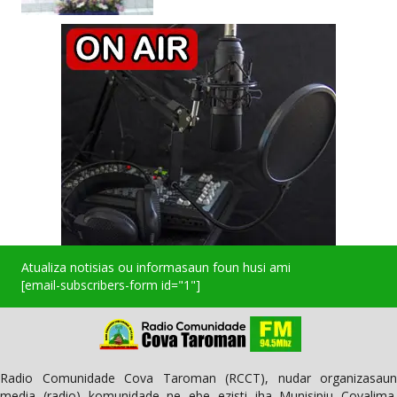
Atualiza notisias ou informasaun foun husi ami
[email-subscribers-form id="1"]
Radio Comunidade Cova Taroman (RCCT), nudar organizasaun
media (radio) komunidade ne ebe ezisti iha Munisipiu Covalima.