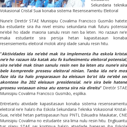
Sekundaria teknika
Vokasional Cristal Suai konaba sistema Resenseamentu Eleitoral
Nune’e Diretór STAE Munisipiu Covalima Francisco Gusmão hatete
ba estudante sira iha nivel ensinu sekundaria mak futuru potensia
ne’ebé ho idade maioria sanulu resin nen ba leten. Ho razaun ne’e
maka estudante sira persija hetan kapasitasaun konaba
resensiementu eleitoral molok atinji idade sanulu resin hitu.
“
Aktividades ida ne’ebé mak ita implementa iha eskola kristal
ne’e ho razaun ida katak atu fo kuñesimentu eleitoral potensial,
sira ne’ebé mak tinan sanulu resin nen ba leten atu nune’e sira
bele komprende prosesu eleitoral ninian. Tanba ida ne’e mos
faze ida ita halo preparasaun ba eleisaun bo’ot ida ne’ebé sei
akontese iha 202 eleisaun presidensial. ne’e sira bele hatene
prosesu votasaun oinsa atu ezersa sira nia direitu
“
Diretór STA
Munisipiu Covalima Francisco Gusmão, esplika.
Entretantu atividade kapasitasaun konaba sistema resenseamentu
eleitoral ne’e hala’o iha Eskola Sekundaria Teknika Vokasional Kristal-
Suai, ne’ebé hetan partisipasaun husi PNTL Eskuadra Maukatar, CNE
Munisipiu Covalima no estudante sira lima nulu resin hitu. Engkuantu
tuir planu STAE sei kontinua hala’o atividade hanesan iha Eskola