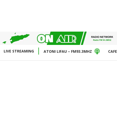
LIVE STREAMING
ATONI LIFAU – FM93.3MHZ
CAFE