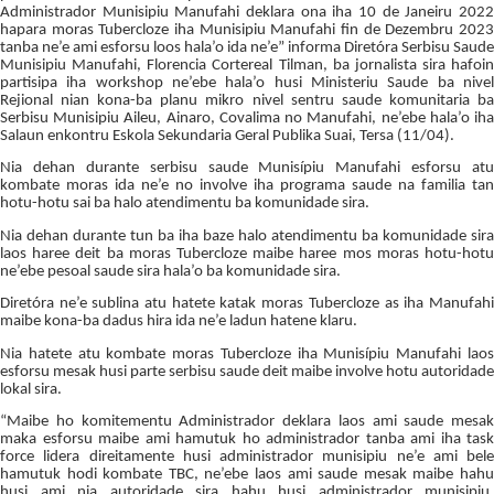
Administrador Munisipiu Manufahi deklara ona iha 10 de Janeiru 2022
hapara moras Tubercloze iha Munisipiu Manufahi fin de Dezembru 2023
tanba ne’e ami esforsu loos hala’o ida ne’e” informa Diretóra Serbisu Saude
Munisipiu Manufahi, Florencia Cortereal Tilman, ba jornalista sira hafoin
partisipa iha workshop ne’ebe hala’o husi Ministeriu Saude ba nivel
Rejional nian kona-ba planu mikro nivel sentru saude komunitaria ba
Serbisu Munisipiu Aileu, Ainaro, Covalima no Manufahi, ne’ebe hala’o iha
Salaun enkontru Eskola Sekundaria Geral Publika Suai, Tersa (11/04).
Nia dehan durante serbisu saude Munisípiu Manufahi esforsu atu
kombate moras ida ne’e no involve iha programa saude na familia tan
hotu-hotu sai ba halo atendimentu ba komunidade sira.
Nia dehan durante tun ba iha baze halo atendimentu ba komunidade sira
laos haree deit ba moras Tubercloze maibe haree mos moras hotu-hotu
ne’ebe pesoal saude sira hala’o ba komunidade sira.
Diretóra ne’e sublina atu hatete katak moras Tubercloze as iha Manufahi
maibe kona-ba dadus hira ida ne’e ladun hatene klaru.
Nia hatete atu kombate moras Tubercloze iha Munisípiu Manufahi laos
esforsu mesak husi parte serbisu saude deit maibe involve hotu autoridade
lokal sira.
“Maibe ho komitementu Administrador deklara laos ami saude mesak
maka esforsu maibe ami hamutuk ho administrador tanba ami iha task
force lidera direitamente husi administrador munisipiu ne’e ami bele
hamutuk hodi kombate TBC, ne’ebe laos ami saude mesak maibe hahu
husi ami nia autoridade sira hahu husi administrador munisipiu,