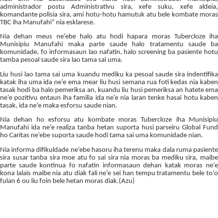
administrador postu Administrativu sira, xefe suku, xefe aldeia,
komandante polisia sira, ami hotu-hotu hamutuk atu bele kombate moras
TBC iha Manufahi” nia esklarese.
Nia dehan meus ne’ebe halo atu hodi hapara moras Tubercloze iha
Munisípiu Manufahi maka parte saude halo tratamentu saude ba
komunidade, fo informasaun lao nafatin, halo screening ba pasiente hotu
tamba pesoal saude sira lao tama sai uma.
Liu husi lao tama sai uma kuandu mediku ka pesoal saude sira indentifika
katak iha uma ida ne’e ema mear liu husi semana rua foti kedas nia kaben
tasak hodi ba halo pemeriksa an, kuandu liu husi pemeriksa an hatete ema
ne’e pozitivu entaun iha familia ida ne’e nia laran tenke hasai hotu kaben
tasak, ida ne’e maka esforsu saude nian.
Nia dehan ho esforsu atu kombate moras Tubercloze iha Munisipiu
Manufahi ida ne’e realiza tanba hetan suporta husi parseiru Global Fund
ho Caritas ne’ebe suporta saude hodi tama sai uma komunidade nian.
Nia informa difikuldade ne’ebe hasoru iha terenu maka dala ruma pasiente
sira susar tanba sira moe atu fo sai sira nia moras ba mediku sira, maibe
parte saude kontinua fo nafatin informasaun dehan katak moras ne’e
kona lalais maibe nia atu diak fali ne’e sei han tempu tratamentu bele to’o
fulan 6 ou liu foin bele hetan moras diak.(Azu)