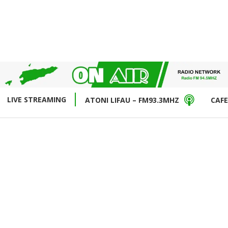
LIVE STREAMING
ATONI LIFAU – FM93.3MHZ
CAFE