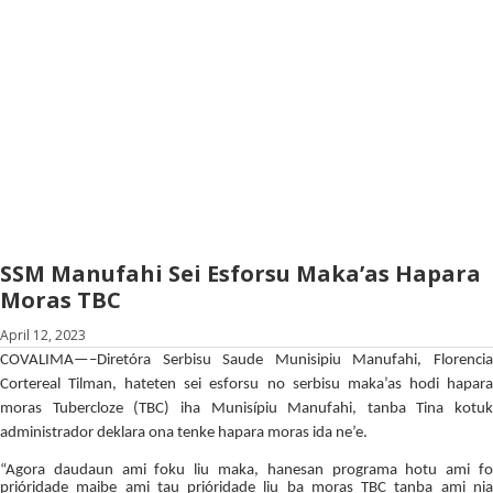
SSM Manufahi Sei Esforsu Maka’as Hapara
Moras TBC
April 12, 2023
COVALIMA—–Diretóra Serbisu Saude Munisipiu Manufahi, Florencia
Cortereal Tilman, hateten sei esforsu no serbisu maka’as hodi hapara
moras Tubercloze (TBC) iha Munisípiu Manufahi, tanba Tina kotuk
administrador deklara ona tenke hapara moras ida ne’e.
“Agora daudaun ami foku liu maka, hanesan programa hotu ami fo
prióridade maibe ami tau prióridade liu ba moras TBC tanba ami nia