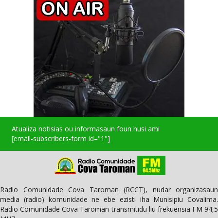
Atualiza notisias ou informasaun foun husi ami
[email-subscribers-form id="1"]
Radio Comunidade Cova Taroman (RCCT), nudar organizasaun
media (radio) komunidade ne ebe ezisti iha Munisipiu Covalima.
Radio Comunidade Cova Taroman transmitidu liu frekuensia FM 94,5